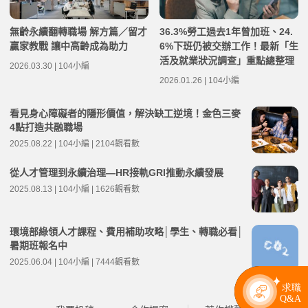
無齡永續翻轉職場 解方篇／留才
36.3%勞工過去1年曾加班、24.
贏家教戰 讓中高齡成為助力
6%下班仍被交辦工作！最新「生
活及就業狀況調查」重點總整理
2026.03.30 | 104小編
2026.01.26 | 104小編
看見身心障礙者的隱形價值，解決缺工逆境！金色三麥
4點打造共融職場
2025.08.22 | 104小編 | 2104觀看數
從人才管理到永續治理—HR接軌GRI推動永續發展
2025.08.13 | 104小編 | 1626觀看數
環境部綠領人才課程、費用補助攻略│學生、轉職必看│
暑期班報名中
2025.06.04 | 104小編 | 7444觀看數