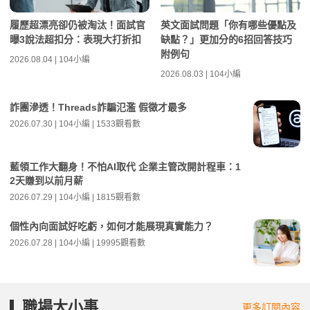
履歷超漂亮卻仍被淘汰！面試官
英文面試問題「你有哪些優點及
曝3說法超扣分：表現大打折扣
缺點？」更加分的6招回答技巧
附例句
2026.08.04 | 104小編
2026.08.03 | 104小編
詐團滲透！Threads詐騙氾濫 假徵才最多
2026.07.30 | 104小編 | 1533觀看數
藍領工作大翻身！不怕AI取代 企業主管改開計程車：1
2天賺到以前月薪
2026.07.29 | 104小編 | 1815觀看數
個性內向面試好吃虧，如何才能展現真實能力？
2026.07.28 | 104小編 | 19995觀看數
職場大小事
更多訂閱內容