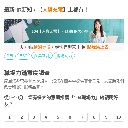
最新HR新知，【
人資充電
】上都有！
★ 小編
精選專欄
，趕快追起來！ ▶
點我馬上去
DEI
ESG
產業新訊
職場女力
職場力滿意度調查
感謝您撥冗參與本次調查！請您在問卷中提供寶貴意見，以幫助我們
改善和提升服務品質。
從1~10分，您有多大的意願推薦「104職場力」給親朋好
友？
1
2
3
4
5
6
7
8
9
10