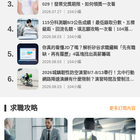
3.
029！發票兌獎期限、如何領獎一次看
2026.07.27 ｜ 104小編
115分科測驗8/3公告成績！最低錄取分數、五標
4.
級距、回流名額、填志願攻略一次看｜104落點
分析
2026.08.03 ｜ 104小編
你真的看懂JD了嗎？解析矽谷求職邏輯「先有職
5.
缺，再有履歷」4區塊找出高薪籌碼
2026.08.03 ｜ 104小編
2026城鎮韌性防空演習8/7-8/13舉行！北中行動
6.
網路降速演練有什麼限制？演習時間及管制注意
事項整理
2026.08.03 ｜ 104小編
求職攻略
更多訂閱內容