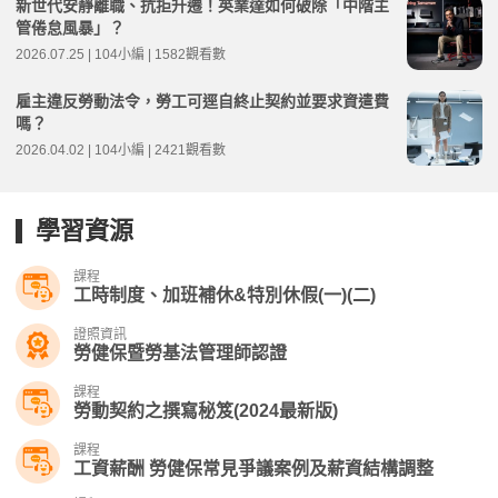
新世代安靜離職、抗拒升遷！英業達如何破除「中階主
管倦怠風暴」？
2026.07.25 | 104小編 | 1582觀看數
雇主違反勞動法令，勞工可逕自終止契約並要求資遣費
嗎？
2026.04.02 | 104小編 | 2421觀看數
學習資源
課程
工時制度、加班補休&特別休假(一)(二)
證照資訊
勞健保暨勞基法管理師認證
課程
勞動契約之撰寫秘笈(2024最新版)
課程
工資薪酬 勞健保常見爭議案例及薪資結構調整