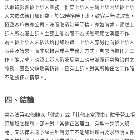
法取貨影響被上訴人業務，惟查上訴人主觀上認因認被上訴
人未依法給付加班費，於12時準時下班，致客戶無法取貨，
招致客戶泰亦公司不滿而取消訂單等情，亦如前述，顯然上
訴人所為屬上訴人主觀上能為而不為或無意願之消極不作
為。被上訴人未依法給付加班費，上訴人應另行向被上訴人
表達及請求，而非以損害雇主業務之方式，怠忽所擔任之工
作不能完成，應認上訴人仍違反勞工應忠誠履行勞務給付之
義務，嚴重欠缺敬業精神，已有上訴人對其所擔任之工作確
不能勝任之情事。」
四、結論
勞基法第42條雖以「健康」或「其他正當理由」賦予勞工拒
絕加班之權利，卻未對「其他正當理由」有進一步明文規
範；又法律未賦予雇主針對勞工不能加班理由要求證明文件