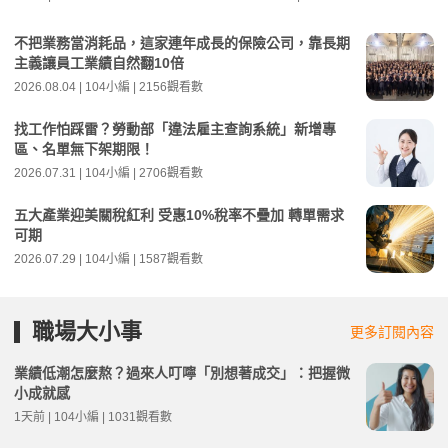
不把業務當消耗品，這家連年成長的保險公司，靠長期
主義讓員工業績自然翻10倍
2026.08.04 | 104小編 | 2156觀看數
找工作怕踩雷？勞動部「違法雇主查詢系統」新增專
區、名單無下架期限！
2026.07.31 | 104小編 | 2706觀看數
五大產業迎美關稅紅利 受惠10%稅率不疊加 轉單需求
可期
2026.07.29 | 104小編 | 1587觀看數
職場大小事
更多訂閱內容
業績低潮怎麼熬？過來人叮嚀「別想著成交」：把握微
小成就感
1天前 | 104小編 | 1031觀看數