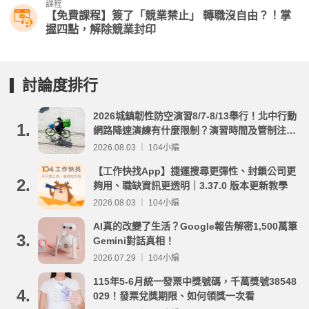
課程
【免費課程】簽了「競業禁止」 轉職沒自由？！掌
握四點，解除競業封印
討論度排行
2026城鎮韌性防空演習8/7-8/13舉行！北中行動
1.
網路降速演練有什麼限制？演習時間及管制注意
事項整理
2026.08.03 ｜ 104小編
【工作快找App】捷運搜尋更彈性、封鎖公司更
2.
夠用、職缺資訊更透明｜3.37.0 版本更新教學
2026.08.03 ｜ 104小編
AI真的改變了生活？Google報告解密1,500萬筆
3.
Gemini對話真相！
2026.07.29 ｜ 104小編
115年5-6月統一發票中獎號碼，千萬獎號38548
4.
029！發票兌獎期限、如何領獎一次看