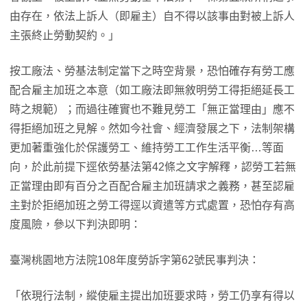
由存在，依法上訴人（即雇主）自不得以該事由對被上訴人
主張終止勞動契約。」
按工廠法、勞基法制定當下之時空背景，恐怕確存有勞工應
配合雇主加班之本意（如工廠法即無敘明勞工得拒絕延長工
時之規範）；而過往確實也不難見勞工「無正當理由」應不
得拒絕加班之見解。然如今社會、經濟發展之下，法制架構
更加著重強化於保護勞工、維持勞工工作生活平衡…等面
向，於此前提下逕依勞基法第42條之文字解釋，認勞工若無
正當理由即有百分之百配合雇主加班請求之義務，甚至認雇
主對於拒絕加班之勞工得逕以資遣等方式處置，恐怕存有高
度風險，參以下判決即明：
臺灣桃園地方法院108年度勞訴字第62號民事判決：
「依現行法制，縱使雇主提出加班要求時，勞工仍享有得以