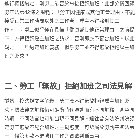
進行概括約定，則勞工能否於事後拒絕加班？此部分倘回歸
勞基法第42條之規範：「勞工因健康或其他正當理由，不能
接受正常工作時間以外之工作者，雇主不得強制其工
作。」，勞工似乎僅在具備「健康或其他正當理由」之前提
下，方得拒絕雇主加班之請求，否則即應予配合加班。以此
觀之，一旦約定加班義務，似乎勞工並不得無故拒絕雇主加
班之要求？
二、勞工「無故」拒絕加班之司法見解
誠然，按法規文字解釋，勞工應不得無故拒絕雇主加班要
求。然法律之解釋仍可能隨時代演進而有不同解釋；甚至同
時期、不同法官也可能出現不同見解。過往曾有法院判決認
定勞工無故不配合加班之主觀態度，可認屬於勞動基準法第
十一條第五款不能勝任工作之資遣判斷事由：