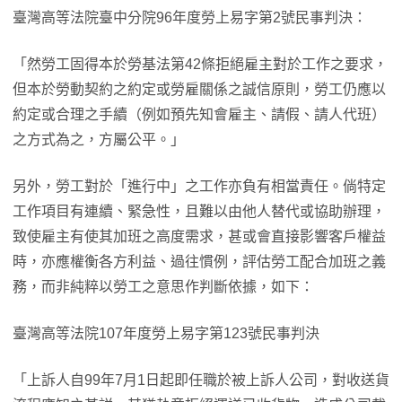
臺灣高等法院臺中分院96年度勞上易字第2號民事判決：
「然勞工固得本於勞基法第42條拒絕雇主對於工作之要求，
但本於勞動契約之約定或勞雇關係之誠信原則，勞工仍應以
約定或合理之手續（例如預先知會雇主、請假、請人代班）
之方式為之，方屬公平。」
另外，勞工對於「進行中」之工作亦負有相當責任。倘特定
工作項目有連續、緊急性，且難以由他人替代或協助辦理，
致使雇主有使其加班之高度需求，甚或會直接影響客戶權益
時，亦應權衡各方利益、過往慣例，評估勞工配合加班之義
務，而非純粹以勞工之意思作判斷依據，如下：
臺灣高等法院107年度勞上易字第123號民事判決
「上訴人自99年7月1日起即任職於被上訴人公司，對收送貨