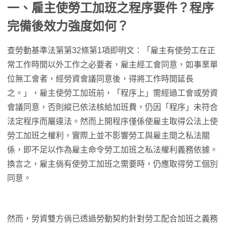
一、雇主使勞工加班之程序要件？程序
完備後效力強度如何？
查勞動基準法第第32條第1項即明文：「雇主有使勞工在正
常工作時間以外工作之必要者，雇主經工會同意，如事業單
位無工會者，經勞資會議同意後，得將工作時間延長
之。」，雇主使勞工加班前，「程序上」需經過工會或勞資
會議同意，否則縱已依法核給加班費，仍因「程序」未符合
法定程序而屬違法。然而上開程序僅係使雇主取得公法上使
勞工加班之權利，實際上並不影響勞工與雇主間之私法關
係，即不足以作為雇主命令勞工加班之私法權利義務依據。
換言之，雇主倘有使勞工加班之需要時，仍應取得勞工個別
同意。
然而，勞資雙方倘已透過勞動契約針對勞工配合加班之義務