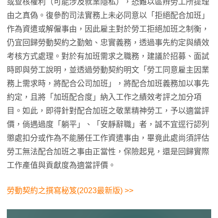
或查核權利（可能涉及就業隱私），恐難以區辨勞工所提理
由之真偽。復參酌司法實務上未必同意以「拒絕配合加班」
作為資遣或解僱事由，因此雇主對於勞工拒絕加班之制衡，
仍宜回歸勞動契約之勤勉、忠實義務，透過事先約定與績效
考核方式處理。對於有加班需求之職務，建議於招募、面試
時即與勞工說明，並透過勞動契約明文「勞工同意雇主因業
務上需求時，將配合公司加班」，將配合加班義務加以事先
約定，且將「加班配合度」納入工作之績效考評之加分項
目。如此，即得針對配合加班之敬業精神勞工，予以適當評
價，倘遇過度「躺平」、「安靜辭職」者，誠不宜逕行認列
懲處扣分或作為不能勝任工作資遣事由，畢竟此處尚須評估
勞工無法配合加班之事由正當性，保險起見，還是回歸實際
工作產值與貢獻度為適當評價。
勞動契約之撰寫秘笈(2023最新版) >>