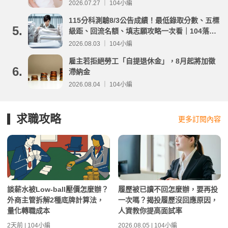
2026.07.27 ｜ 104小編
115分科測驗8/3公告成績！最低錄取分數、五標
5.
級距、回流名額、填志願攻略一次看｜104落點
分析
2026.08.03 ｜ 104小編
雇主若拒絕勞工「自提退休金」，8月起將加徵
6.
滯納金
2026.08.04 ｜ 104小編
求職攻略
更多訂閱內容
談薪水被Low-ball壓價怎麼辦？
履歷被已讀不回怎麼辦，要再投
外商主管拆解2種底牌計算法，
一次嗎？揭投履歷沒回應原因，
量化轉職成本
人資教你提高面試率
2天前 | 104小編
2026.08.05 | 104小編