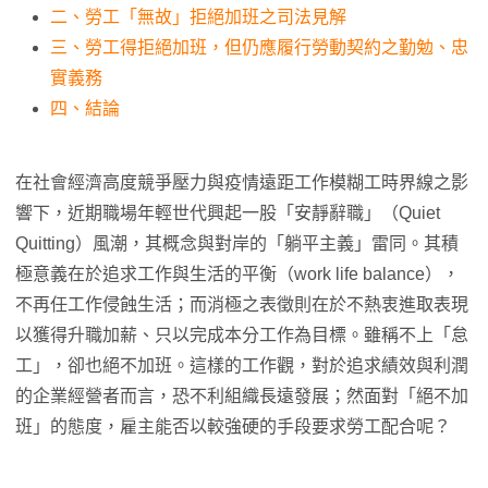
二、勞工「無故」拒絕加班之司法見解
三、勞工得拒絕加班，但仍應履行勞動契約之勤勉、忠
實義務
四、結論
在社會經濟高度競爭壓力與疫情遠距工作模糊工時界線之影
響下，近期職場年輕世代興起一股「安靜辭職」（Quiet
Quitting）風潮，其概念與對岸的「躺平主義」雷同。其積
極意義在於追求工作與生活的平衡（work life balance），
不再任工作侵蝕生活；而消極之表徵則在於不熱衷進取表現
以獲得升職加薪、只以完成本分工作為目標。雖稱不上「怠
工」，卻也絕不加班。這樣的工作觀，對於追求績效與利潤
的企業經營者而言，恐不利組織長遠發展；然面對「絕不加
班」的態度，雇主能否以較強硬的手段要求勞工配合呢？