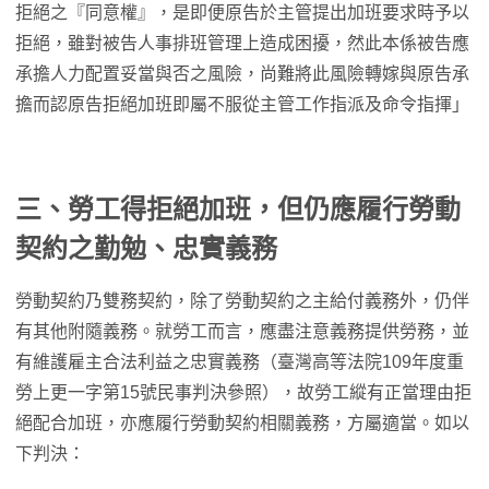
拒絕之『同意權』，是即便原告於主管提出加班要求時予以
拒絕，雖對被告人事排班管理上造成困擾，然此本係被告應
承擔人力配置妥當與否之風險，尚難將此風險轉嫁與原告承
擔而認原告拒絕加班即屬不服從主管工作指派及命令指揮」
三、勞工得拒絕加班，但仍應履行勞動
契約之勤勉、忠實義務
勞動契約乃雙務契約，除了勞動契約之主給付義務外，仍伴
有其他附隨義務。就勞工而言，應盡注意義務提供勞務，並
有維護雇主合法利益之忠實義務（臺灣高等法院109年度重
勞上更一字第15號民事判決參照），故勞工縱有正當理由拒
絕配合加班，亦應履行勞動契約相關義務，方屬適當。如以
下判決：