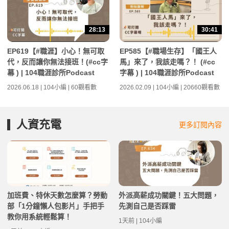
28:13
30:41
EP619【#職涯】小心！無可取
EP585【#職場生存】「國王人
代，反而讓你無法接班！(#cc字
馬」來了，我該走嗎？！ (#cc
幕 ) | 104職涯診所Podcast
字幕 ) | 104職涯診所Podcast
2026.06.18 | 104小編 | 60觀看數
2026.02.09 | 104小編 | 20660觀看數
人資充電
更多訂閱內容
加班費、特休天數怎麼算？勞動
外派高薪成功關鍵！五大問題，
部「1分鐘懶人包影片」手把手
先測自己是否踩雷
教你用系統輕鬆算！
1天前 | 104小編