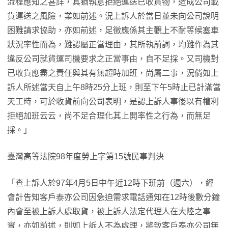
流程應知之甚詳，其猶執意拒絕運送已收貨物，造成公司載
貨運送之風險，業如前述。況上訴人於當日並未向公司說明
困難請求協助，亦如前述，足徵應係其主觀上不耐等候塞車
狀況率性而為，難認屬正當理由，其所執前詞，均難作為其
違反公司就貨運司機要求之正當事由，自不足採。又司機對
已收貨應盡之責任與其有無超時加班，尚屬二事，況倘如上
訴人所述當天自上午8時25分上班，則至下午5時止已計滿當
天工時，可於收貨前向公司表明，是認上訴人事後以有權利
拒絕加班云云，尚不足合理化其上開率性之行為，而無足
採。」
臺灣高等法院98年度勞上字第15號民事判決
「查上訴人於97年4月5日中午近12時下班前（週六），經
會計告知客戶泰亦公司因急迫需求電話通知在12時後數分鐘
內會至被上訴人處取貨，被上訴人法定代理人在大陸之事
實，亦如前述，則如上訴人不為處理，將致客戶泰亦公司無