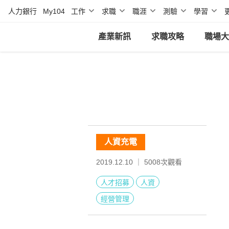
人力銀行
My104
工作
求職
職涯
測驗
學習
產業新訊
求職攻略
職場大
人資充電
2019.12.10 ｜
5008
次觀看
人才招募
人資
經營管理