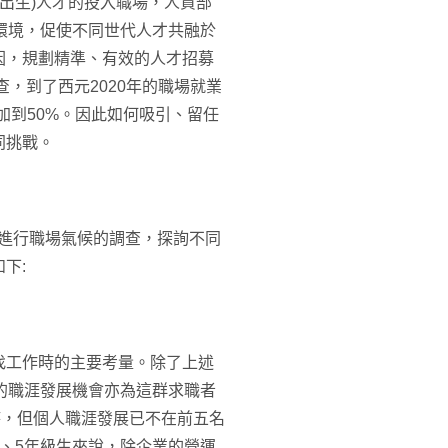
年以後出生)人才的投入職場，人資部
的友善職場環境，促使不同世代人才共融於
因，規劃精準、有效的人才招募
，到了西元2020年的職場就業
加到50%。因此如何吸引、留任
同挑戰。
人才進行職場氣候的調查，探詢不同
下:
找工作時的主要考量。除了上述
的職涯發展機會亦為這群求職者
時，但個人職涯發展已不在前五名
、5年級生來說，除企業的營運