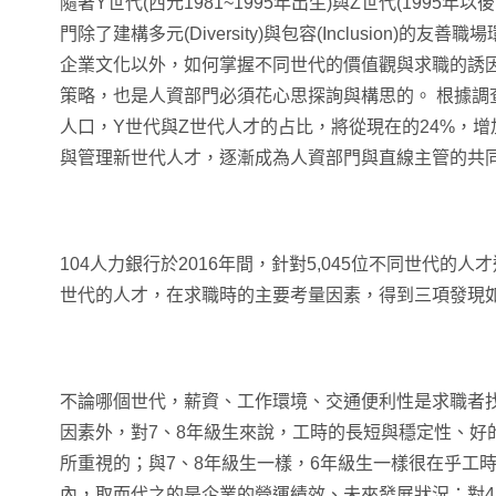
隨著Y世代(西元1981~1995年出生)與Z世代(1995
門除了建構多元(Diversity)與包容(Inclusion)
企業文化以外，如何掌握不同世代的價值觀與求職的誘
策略，也是人資部門必須花心思探詢與構思的。 根據調查
人口，Y世代與Z世代人才的占比，將從現在的24%，增
與管理新世代人才，逐漸成為人資部門與直線主管的共
104人力銀行於2016年間，針對5,045位不同世代的
世代的人才，在求職時的主要考量因素，得到三項發現如
不論哪個世代，薪資、工作環境、交通便利性是求職者
因素外，對7、8年級生來說，工時的長短與穩定性、好
所重視的；與7、8年級生一樣，6年級生一樣很在乎工
內，取而代之的是企業的營運績效、未來發展狀況；對4