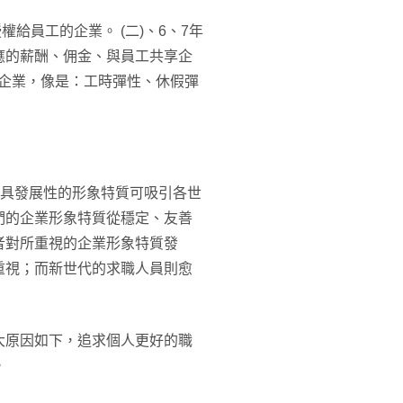
權給員工的企業。 (二)、6、7年
應的薪酬、佣金、與員工共享企
的企業，像是：工時彈性、休假彈
業具發展性的形象特質可吸引各世
們的企業形象特質從穩定、友善
者對所重視的企業形象特質發
重視；而新世代的求職人員則愈
大原因如下，追求個人更好的職
。