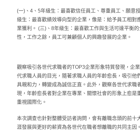
(一)、4、5年級生：最喜歡信任員工、尊重員工、願意授
級生：最喜歡績效導向型的企業，像是：給予員工相對
業獲利。 (三)、8年級生：最喜歡工作與生活可達平衡
性，工作之餘，員工可兼顧個人的興趣發展的企業。
觀察吸引各世代求職者的TOP3企業形象特質發現，企
代求職人員的目光，隨著求職人員的年齡愈長，吸引他
具親和力，轉變成為誠信正直。此外，觀察各世代求職
現，年齡愈長者對企業在專業、關懷社會的形象上愈是
重視國際化。
本次調查也針對整體受訪者詢問，會有離職念頭的前十
涯發展與更好的薪資為各世代在職者想離職的共同主因