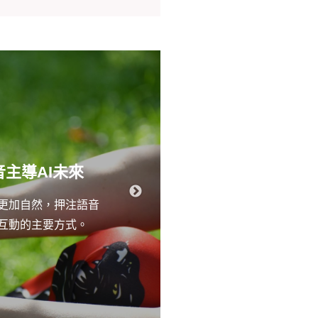
「我是為你好
主
音主導AI未來
受到「嚴師出高徒
話更加自然，押注語音
格，如果不嚴，就
具互動的主要方式。
是老闆或對公司貢