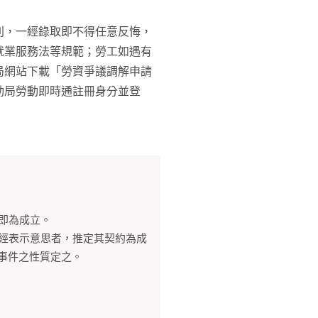
則，一經錄取即不得任意反悔，
就業服務法等規範；勞工如遇有
局網站下載「勞資爭議調解申請
動局勞動即時通註冊身分並登
約即為成立。
未經表示意思者，推定其契約為成
事件之性質定之。