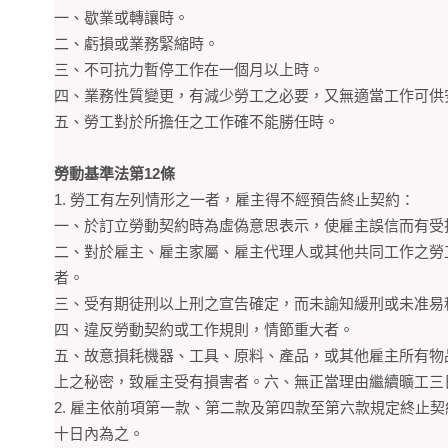
一、歇業或轉讓時。
二、虧損或業務緊縮時。
三、不可抗力暫停工作在一個月以上時。
四、業務性質變更，有減少勞工之必要，又無適當工作可供
五、勞工對於所擔任之工作確不能勝任時。
勞動基準法第12條
1. 勞工有左列情形之一者，雇主得不經預告終止契約：
一、於訂立勞動契約時為虛偽意思表示，使雇主誤信而有受
二、對於雇主、雇主家屬、雇主代理人或其他共同工作之勞
者。
三、受有期徒刑以上刑之宣告確定，而未諭知緩刑或未准易
四、違反勞動契約或工作規則，情節重大者。
五、故意損耗機器、工具、原料、產品，或其他雇主所有物
上之秘密，致雇主受有損害者。六、無正當理由繼續曠工三
2. 雇主依前項第一款、第二款及第四款至第六款規定終止
十日內為之。