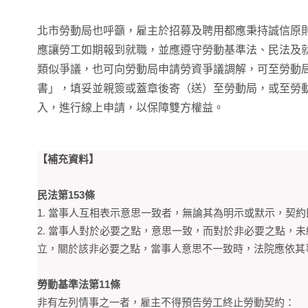
北市勞動局也呼籲，雇主於招募及聘用都應秉持誠信原
應讓勞工如期報到就職，並應遵守勞動基準法、民法及
類似爭議，也可向勞動局申請勞資爭議調解，可至勞動
書」，填妥並親簽或蓋章後寄（送）至勞動局，或至勞
入，進行線上申請，以保障雙方權益。
【補充資料】
民法第153條
1. 當事人互相表示意思一致者，無論其為明示或默示，契
2. 當事人對於必要之點，意思一致，而對於非必要之點，
立，關於該非必要之點，當事人意思不一致時，法院應依其
勞動基準法第11條
非有左列情事之一者，雇主不得預告勞工終止勞動契約：