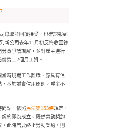
？
公司錄取並回覆接受，也確認報到
到新公司去年11月初反悔收回錄
開勞資爭議調解，並對雇主進行
賠償勞工2個月工資。
理當時現職工作離職，應具有信
點，基於誠實信用原則，雇主不
時間點，依照
民法第153條
規定，
，契約即為成立。既然勞動契約
取，此時若要終止勞動契約，則