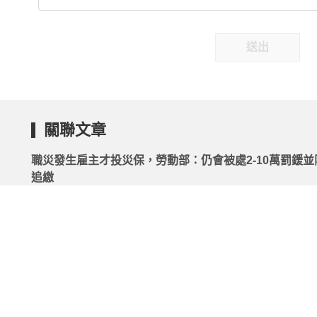
送出
關聯文章
職災發生雇主才投災保，勞動部：仍會被處2-10萬罰鍰並
追繳
2026.05.26 | 104小編 | 1914觀看數
找工作怕踩雷？勞動部「違法雇主查詢系統」新增專區、
無下架期限！
2026.07.31 | 104小編 | 2710觀看數
「提前解約」要賠錢？勞動部：最低服務年限返還金，不
求全額！