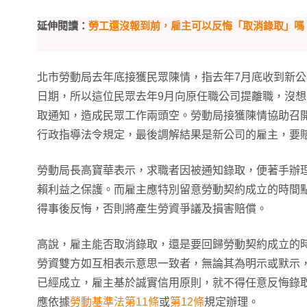
延伸閱讀：
勞工還沒報到前，雇主可以反悔「取消錄取」嗎
北市勞動局去年底接獲民眾陳情，指去年7月底收到新
日期，所以這位民眾去年9月向原任職公司提離職，沒想
取通知，造成民眾工作兩頭空。勞動局接獲陳情協助召
行政指導法令規定，最後調解結果是新公司的雇主，要
勞動局長高寶華表示，求職者因被通知錄取，便著手辦
賴利益之保護。而雇主應特別留意勞動契約成立的時間
得事後反悔，否則將產生勞資爭議及損害賠償。
高說，雇主能否取消錄取，還是要回歸勞動契約成立的
勞資雙方如互相表示意思一致者，無論其為明示或默示
已經成立，雇主基於誠實信用原則，就不得任意反悔錄
應依據
勞動基準法第11條
或
第12條
規定辦理。