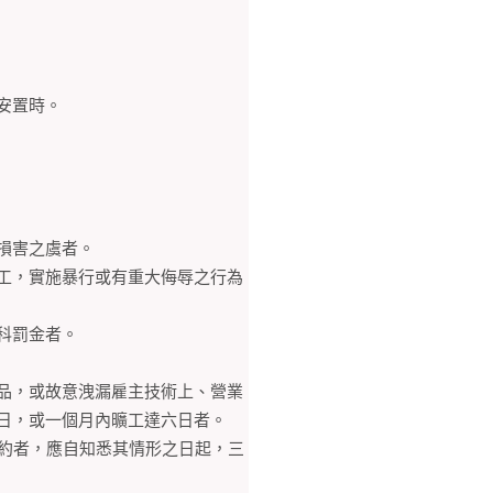
安置時。
損害之虞者。
工，實施暴行或有重大侮辱之行為
科罰金者。
品，或故意洩漏雇主技術上、營業
日，或一個月內曠工達六日者。
契約者，應自知悉其情形之日起，三