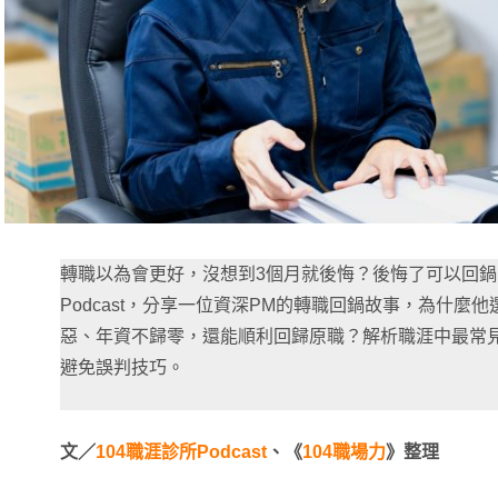
轉職以為會更好，沒想到3個月就後悔？後悔了可以回鍋
Podcast，分享一位資深PM的轉職回鍋故事，為什麼
惡、年資不歸零，還能順利回歸原職？解析職涯中最常
避免誤判技巧。
文／
104職涯診所Podcast
、《
104職場力
》整理