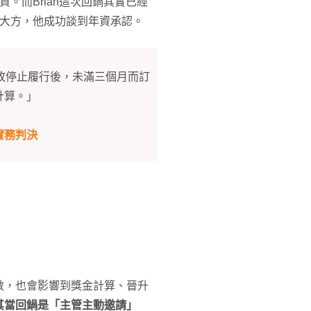
。而Brian這次回鍋其實已經
管大方，他成功談到年資承認。
故停止履行後，未滿三個月而訂
計算。」
實務判決
數，也會影響到獎金計算、晉升
其當回鍋是「主管主動邀請」