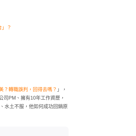
合」？
美？轉職誤判，回得去嗎？
」，
公司PM、擁有10年工作資歷，
擊、水土不服，他如何成功回鍋原