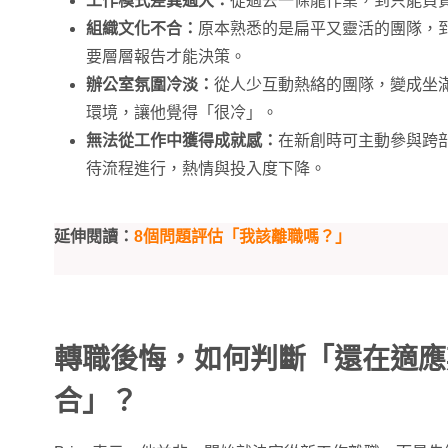
工作模式差異過大：
從過去一條龍作業，到只能負
組織文化不合：
原本熟悉的是扁平又靈活的團隊，
要層層報告才能決策。
辦公室氛圍冷淡：
從人少互動熱絡的團隊，變成坐
環境，讓他覺得「很冷」。
無法從工作中獲得成就感：
在新創時可主動參與跨
待流程進行，熱情與投入度下降。
延伸閱讀：
8個問題評估「我該離職嗎？」
轉職後悔，如何判斷「還在適應
合」？