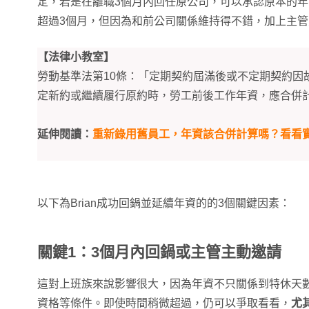
定，若是在離職3個月內回任原公司，可以承認原本的年資
超過3個月，但因為和前公司關係維持得不錯，加上主
【法律小教室】
勞動基準法第10條：「定期契約屆滿後或不定期契約因
定新約或繼續履行原約時，勞工前後工作年資，應合併
延伸閱讀：
重新錄用舊員工，年資該合併計算嗎？看看
以下為Brian成功回鍋並延續年資的的3個關鍵因素：
關鍵1：3個月內回鍋或主管主動邀請
這對上班族來說影響很大，因為年資不只關係到特休天
資格等條件。即使時間稍微超過，仍可以爭取看看，
尤