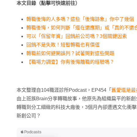
本文目錄（點擊可快速前往）
轉職後悔的人多嗎？這些「後悔跡象」你中了幾個
轉職後悔，如何判斷「還在適應期」或「真的不適
可以「保留年資」回鍋前公司嗎？3個關鍵因素
回鍋不是失敗！短暫轉職也有價值
轉職前如何避開誤判？試著問對這些問題
【職場力調查】你有後悔離職的經驗嗎？
本文整理自104職涯診所Podcast，EP454「
舊愛還是最
由上班族Brain分享轉職故事，他原先為組織扁平的新創
轉職到分工細緻的科技大廠後，3個月內卻遭遇文化衝
新創公司？