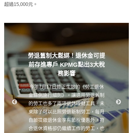
超過15,000元。
勞退舊制大鬆綁！退休金可提
前存進專戶 KPMG點出3大稅
務影響
今年7月17日修正生效的《勞工退休
金條例施行細則》，讓適用勞退舊制
的勞工也多了兩項退休理財工具。未
來除了可以比照勞退新制勞工，每月
自願提繳退休金享有節稅優惠外，符
合退休資格卻仍繼續工作的勞工，也