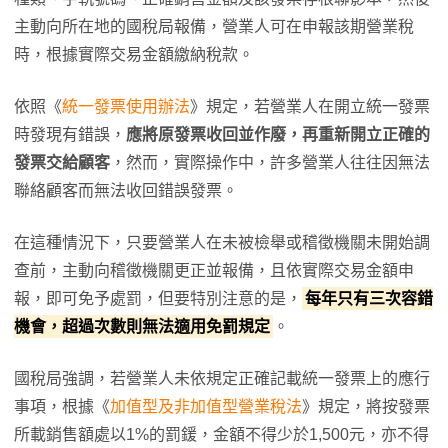
主動向所在地的國稅局報備，營業人可在申報該期營業稅
時，根據實際交易金額繳納稅款。
依照《
統一發票使用辦法
》規定，若營業人在開立統一發票
時發現有錯誤，
應將原發票收回並作廢，再重新開立正確的
發票交給顧客
，然而，實際操作中，許多營業人往往因無法
聯絡顧客而無法收回錯誤發票。
在這種情況下，只要營業人在未被檢舉或稽徵機關未開始調
查前，主動向稽徵機關更正並報備，且依實際交易金額申
報，即可免予處罰，但要特別注意的是，
每年只有三次容錯
機會，超過次數則無法適用免罰規定
。
國稅局強調，若營業人未依規定正確記載統一發票上的應行
事項，根據《
加值型及非加值型營業稅法
》規定，將按發票
所載銷售額處以1%的罰鍰，金額不得少於1,500元，亦不得