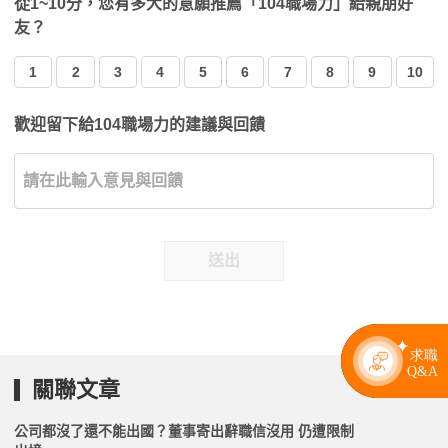
從1~10分，您有多大的意願推薦「104職場力」給親朋好
友？
1
2
3
4
5
6
7
8
9
10
歡迎留下給104職場力的建議與回饋
送出
關聯文章
公司都沒了還不能出國？董事寄出辭職信沒用 仍遭限制