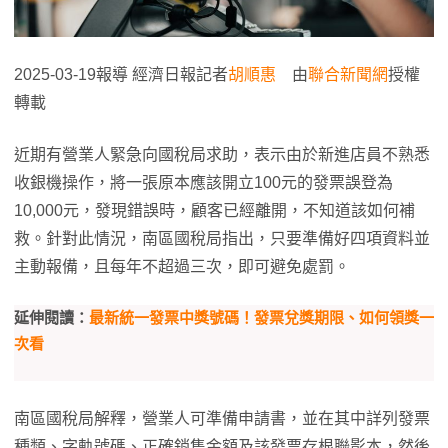
2025-03-19報導 經濟日報記者
胡順惠
由
聯合新聞網
授權
轉載
近期有營業人緊急向國稅局求助，表示由於新進店員不熟悉
收銀機操作，將一張原本應該開立100元的發票誤登為
10,000元，發現錯誤時，顧客已經離開，不知道該如何補
救。針對此情況，南區國稅局指出，只要準備好四項資料並
主動報備，且每年不超過三次，即可避免處罰。
延伸閱讀：
最新統一發票中獎號碼！發票兌獎期限、如何領獎一
次看
南區國稅局解釋，營業人可準備申請書，並在其中詳列發票
種類、字軌號碼、正確銷售金額及該發票存根聯影本，然後