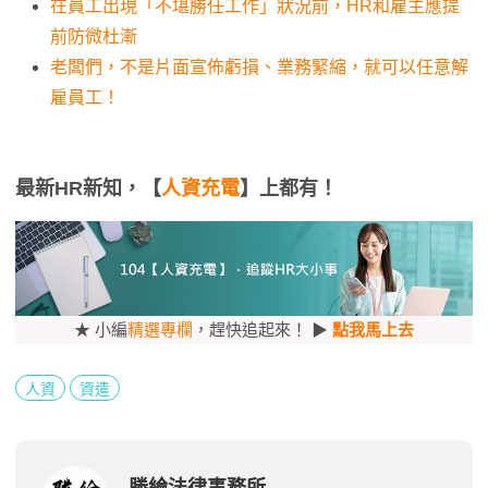
在員工出現「不堪勝任工作」狀況前，HR和雇主應提
前防微杜漸
老闆們，不是片面宣佈虧損、業務緊縮，就可以任意解
雇員工！
最新HR新知，【
人資充電
】上都有！
★ 小編
精選專欄
，趕快追起來！ ▶
點我馬上去
人資
資遣
勝綸法律事務所