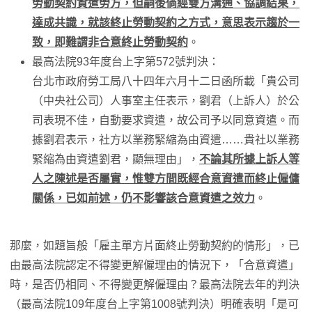
勞動契約資遣勞方，但嗣後倘經雙方溝通、協調結果，
達成共識，就該終止勞動契約之方式，意思表示趨於一
致，即難謂非合意終止勞動契約
。
最高法院93年度台上字第572號判決：
台北市政府勞工局八十四年六月十二日函所載「貴公司
（中央社公司）人事室主任表示，劉君（上訴人）於公
司表現不佳，自動要求資遣，故公司予以同意資遣。而
據劉君表示，社方以業務緊縮為由資遣……貴社以業務
緊縮為由資遣劉君，顯無理由」，
不論其所據上訴人等
人之陳述是否屬實，惟雙方間既經合意資遣而終止僱傭
關係，已如前述，仍不影響該合意資遣之效力
。
那麼，如題旨般「雇主單方片面終止勞動契約的情形」，已
由最高法院認定不得變更解僱理由的情況下，「合意資遣」
時，是否仍相同、不得變更解僱理由？最高法院去年的判決
（最高法院109年度台上字第1008號判決）明確表明「是可