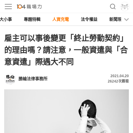
大小事
專題特輯
人資充電
法令權益
新聞現場
雇主可以事後變更「終止勞動契約」
的理由嗎？請注意，一般資遣與「合
意資遣」際遇大不同
2021.04.20
勝綸法律事務所
26242
次觀看