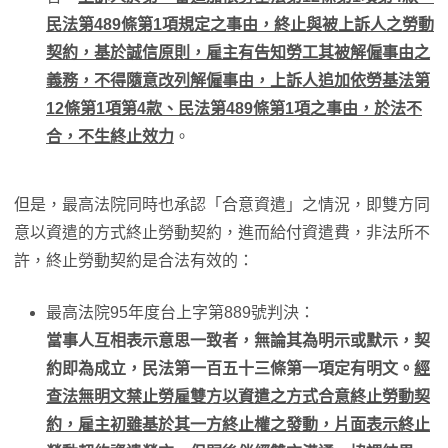
民法第489條第1項規定之事由，終止與被上訴人之勞動
契約，基於誠信原則，雇主有告知勞工其被解僱事由之
義務，不得隨意改列解僱事由，上訴人追加依勞基法第
12條第1項第4款、民法第489條第1項之事由，於法不
合，不生終止效力
。
但是，最高法院同時也承認「合意資遣」之情況，即雙方同
意以資遣的方式終止勞動契約，進而給付資遣費，非法所不
許，終止勞動契約是合法有效的：
最高法院95年度台上字第889號判決：
當事人互相表示意思一致者，無論其為明示或默示，契
約即為成立，民法第一百五十三條第一項定有明文。
經
查法無明文禁止勞雇雙方以資遣之方式合意終止勞動契
約，雇主初雖基於其一方終止權之發動，片面表示終止