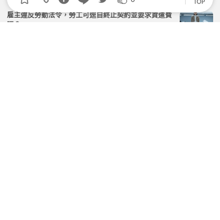
雇主違反勞動法令，勞工可逕自終止契約並要求資遣費
嗎？
2026.04.02 | 104小編 | 2421觀看數
若勞資雙方針對「資遣」各執一詞，法院該如何認定？
2026.06.08 | 104小編 | 2178觀看數
「提前解約」要賠錢？勞動部：最低服務年限返還金，
不可要求全額！
2026.06.08 | 104小編 | 9134觀看數
雇主沒有確實紀錄出勤紀錄，會有什麼後果？
2026.04.24 | 104小編 | 2390觀看數
學習資源
課程