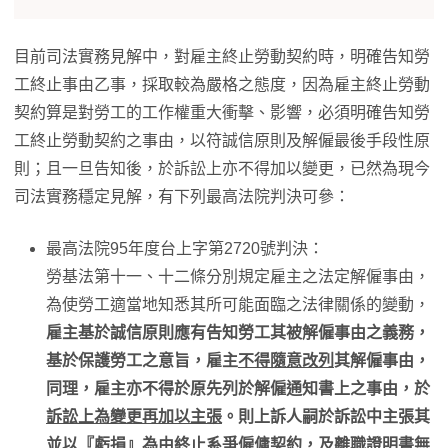
目前司法實務見解中，對雇主終止勞動契約時，明確告知勞
工終止事由乙事，採取較為嚴格之態度，因為雇主終止勞動
契約算是對勞工的工作權重大衝擊、影響，必須明確告知勞
工終止勞動契約之事由，以符誠信原則及解僱最後手段性原
則；且一旦告知後，於訴訟上亦不得加以變更，已然為現今
司法實務穩定見解，有下列最高法院判決可參：
最高法院95年度台上字第2720號判決：
勞基法第十一、十二條分別規定雇主之法定解僱事由，
為使勞工適當地知悉其所可能面臨之法律關係的變動，
雇主基於誠信原則應有告知勞工其被解僱事由之義務，
基於保護勞工之意旨，雇主
不得隨意改列
其解僱事由，
同理，雇主亦不得於原先列於解僱通知書上之事由，於
訴訟上為變更再加以主張
。則上訴人嗣於訴訟中主張其
並以『虧損』為由終止系爭僱傭契約，及離職證明書無