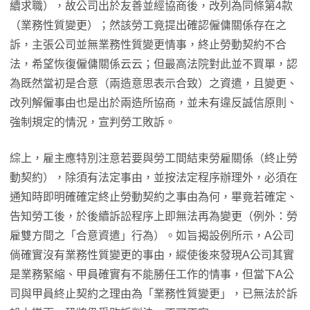
續求職），故公司出於友善並經協商後，改列為同條第4款
（業務性質變更）；然該勞工竟提出確認僱傭關係存在之
訴，主張公司並無業務性質變更情事，終止勞動契約不合
法，希望恢復僱傭關係云云；但最高法院對此並不買單，認
為既然當初是合意（兩造意思表示合致）之資遣，且變更、
改列解僱事由也是出於兩造所協商，並未有違反誠信原則、
強制規定的情況，宣判勞工敗訴。
綜上，雇主應特別注意若要與勞工間結束勞雇關係（終止勞
動契約），除須有法定事由，並按法定程序辦理外，必須在
通知時即明確確定終止勞動契約之事由為何，畢竟若確定、
告知勞工後，於後續訴訟程序上即無法再為變更（例外：勞
雇雙方間之「合意資遣」行為）。如旨揭設例所示，A公司
倘確實沒有業務性質變更的事由，縱使後來發現A公司其實
是業務緊縮、甲員確實有不能勝任工作的情事，但當下A公
司與甲員終止契約之理由為「業務性質變更」，已無法於訴