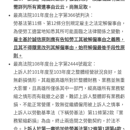
需詳列所有資遣事由云云，尚無足取
。
最高法院101年度台上字第366號判決：
勞基法第11條、第12條分別規定雇主之法定解僱事由，
為使勞工適當地知悉其所可能面臨之法律關係之變動，
雇主基於誠信原則應有告知勞工其被解僱事由之義務，
且其不得隨意改列其解僱事由，始符解僱最後手段性原
則。
最高法院108年度台上字第2444號裁定：
上訴人於101年度至103年度之整體經營狀況良好，並
無虧損情形，其裁撤高雄所對於整體財務、業務並無重
大影響，且高雄所僅係其中一部門，縱高雄所有業務緊
縮之情形而有裁撤之必要，難認上訴人整體即有業務虧
損、不能正常營運，致無從繼續僱用被上訴人之情事，
上訴人以勞動基準法（下稱勞基法）第11條第2款『業
務緊縮虧損』為由，終止兩造間之勞動契約，於法不
合。
上訴人於第一審追加依勞基法第12條第1項第4款、