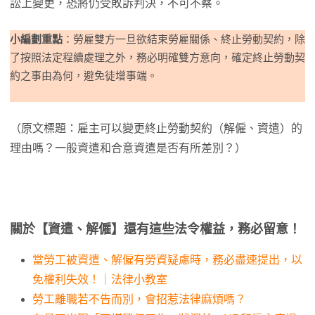
訟上變更，恐將仍受敗訴判決，不可不察。
小編劃重點
：勞雇雙方一旦欲結束勞雇關係、終止勞動契約，除
了按照法定程續處理之外，務必明確雙方意向，確定終止勞動契
約之事由為何，避免徒增事端。
（原文標題：雇主可以變更終止勞動契約（解僱、資遣）的
理由嗎？一般資遣和合意資遣是否有所差別？）
關於【資遣、解僱】還有這些法令權益，務必留意！
當勞工被資遣、解僱有勞資疑慮時，務必盡速提出，以
免權利失效！｜法律小教室
勞工離職若不告而別，會招惹法律麻煩嗎？