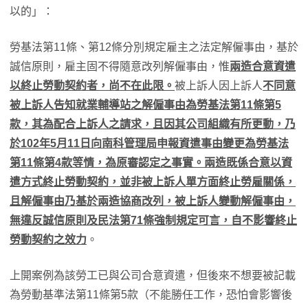
以的」：
勞基法第11條、第12條分別規定雇主之法定解僱事由，基於
誠信原則，雇主固不得隨意改列解僱事由，惟
兩造合意資遣
以終止勞動契約者，尚不在此限。
被上訴人因上訴人
不同意
被上訴人告知就業輔導站之解僱事由為勞基法第11條第5
款，其為配合上訴人之請求，且因其公司組織有所更動，乃
於102年5月11日向南科管理局申報資遣事由變更為勞基法
第11條第4款等情，為原審認定之事實。兩造既係合意以資
遣方式終止勞動契約，並非被上訴人單方面終止勞雇關係，
且解僱事由乃基於兩造協商改列，被上訴人變動解僱事由，
無違反誠信原則及民法第71條強制規定可言，自不影響終止
勞動契約之效力
。
上開案例為該勞工已與公司合意資遣，但後來不想要被記載
為勞動基準法第11條第5款（不能勝任工作，恐怕會影響後