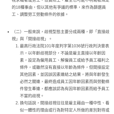
視求職者或勞工，但實際上，雇主也可能不明寫被規定
的18種事由，但以其他有爭議的標準，來作為篩選員
工、調整勞工勞動條件的依據。
（二）一般來說，歧視型態主要分成兩種，即「直接歧
視」與「間接歧視」。
最高行政法院101年度判字第1036號行政判決曾表
示，以年齡歧視部分，不論是雇主直接以年齡因
素，設定為僱用員工、解僱員工或給予員工福利之
條件，或雖然沒有直接以年齡為條件，但間接設定
其他因素，並因該因素連結之結果，將與年齡發生
必然之關連，最終造成員工因年齡因素而與勞動條
件發生牽連，都應該認為有因年齡因素而給予員工
不當的歧視。
換句話說，間接歧視往往是雇主藉由一種中性、看
似一體性的理由或行為對特定人所做的差別對待或