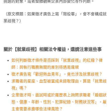
挑選的對象，或者整體觀察企業內部變化等作判斷。
（原文標題：如果徵才廣告上寫「限役畢」，會不會構成就
業歧視？）
關於【就業歧視】相關法令權益，還請注意這些事
如何判斷徵才條件是否踩到「就業歧視」的紅線？律
師：與執行職務無關的差別待遇易違規
徵才廣告寫「歡迎熱血青年」，竟也涉及就業歧視？
求職者的星座、血型被當成未錄取理由，算是「就業歧
視」嗎？
企業徵才時、面試時或於履歷表上詢問求職者「婚姻狀
態、健康、年齡、性別、犯罪紀錄、財務狀況等」，雇
主會需要承擔哪些法律風險？