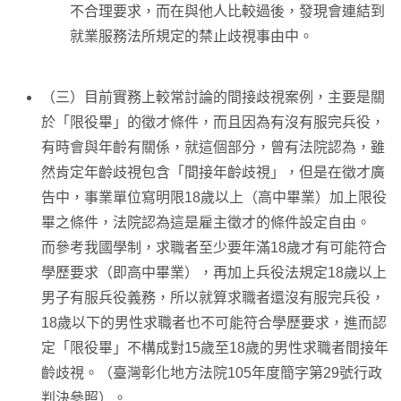
不合理要求，而在與他人比較過後，發現會連結到
就業服務法所規定的禁止歧視事由中。
（三）目前實務上較常討論的間接歧視案例，主要是關
於「限役畢」的徵才條件，而且因為有沒有服完兵役，
有時會與年齡有關係，就這個部分，曾有法院認為，雖
然肯定年齡歧視包含「間接年齡歧視」，但是在徵才廣
告中，事業單位寫明限18歲以上（高中畢業）加上限役
畢之條件，法院認為這是雇主徵才的條件設定自由。
而參考我國學制，求職者至少要年滿18歲才有可能符合
學歷要求（即高中畢業），再加上兵役法規定18歲以上
男子有服兵役義務，所以就算求職者還沒有服完兵役，
18歲以下的男性求職者也不可能符合學歷要求，進而認
定「限役畢」不構成對15歲至18歲的男性求職者間接年
齡歧視。（臺灣彰化地方法院105年度簡字第29號行政
判決參照）。