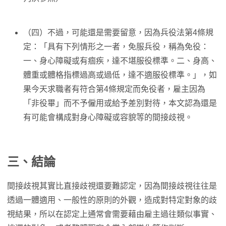
（四）不過，可能還是需要留意，因為兵役法第4條規
定：「具有下列情形之一者，免服兵役，稱為免役：
一、身心障礙或有痼疾，達不堪服役標準。二、身高、
體重或體格指標過高或過低，達不適服役標準。」，如
果今天求職者有符合第4條規定而免役者，雇主因為
「非役畢」而不予僱用或給予差別對待，本文認為還是
有可能會構成對身心障礙或容貌等的間接歧視。
三、結論
間接歧視其實比直接歧視還要難認定，因為間接歧視往往是
透過一體適用、一般性的原則的外觀，造成對特定對象的歧
視結果，所以在認定上通常會需要藉由雇主過往類似事實、