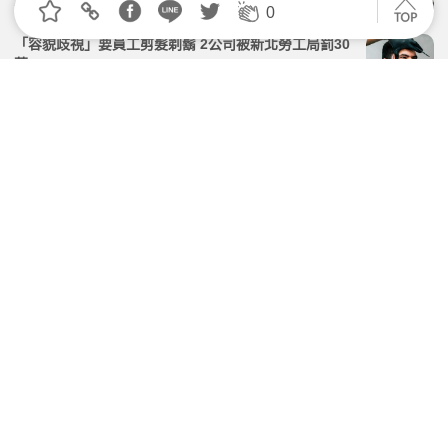
2026.06.09 | 104小編 | 38671觀看數
0
「容貌歧視」要員工剪髮剃鬍 2公司被新北勞工局罰30
萬
2026.04.22 | 104小編 | 2969觀看數
找工作怕踩雷？勞動部「違法雇主查詢系統」新增專
區、名單無下架期限！
2026.07.31 | 104小編 | 2733觀看數
職場平權觀察／員工申請產假 95%雇主同意
2026.06.01 | 104小編 | 1516觀看數
7/1 職場霸凌新法上路！面試官「情緒失控」恐觸法？
運用 AI 科技避開招募雷區
2026.06.08 | 104小編 | 2627觀看數
學習資源