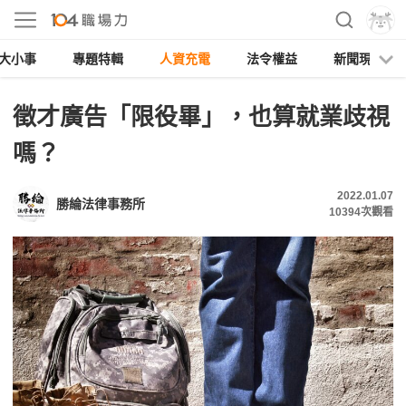
大小事
專題特輯
人資充電
法令權益
新聞現場
徵才廣告「限役畢」，也算就業歧視
嗎？
2022.01.07
勝綸法律事務所
10394
次觀看