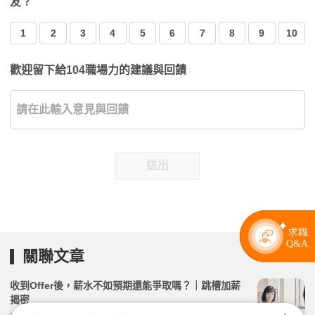
友？
1
2
3
4
5
6
7
8
9
10
歡迎留下給104職場力的建議與回饋
送出
關聯文章
收到Offer後，薪水不如預期還能爭取嗎？｜跳槽加薪
揭密