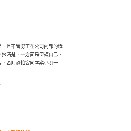
節，且不管勞工在公司內部的職
交接清楚，一方面是保護自己，
等，否則恐怕會向本案小明一
)）
！