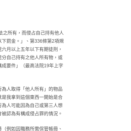
不法之所有，而侵占自己持有他人
下罰金。」、第336條第2項規
處六月以上五年以下有期徒刑，
處分自己持有之他人所有物，或
成要件」（最高法院19年上字
行為人取得「他人所有」的物品
就是我拿到這個東西一開始是合
行為人可能因為自己或第三人想
會被認為有構成侵占罪的情況。
時（例如因職務所需保管帳冊、