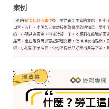
案例
小明在
前次代打卡事件
後，雖然得到主管的寬恕，但小
口舌。豈料，小明某天竟然接到警察局的通知單，要小
錄，小明甚為震驚。事後冷靜一下，才想到在離職前因
鑑章，但在離職時卻忘記辦理交接，便揮揮衣袖離開，
還，小明都不予理會，公司不得已只好祭出此等下策，