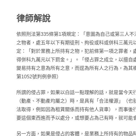
律師解說
依照刑法第335條第1項規定：「意圖為自己或第三人
之物者，處五年以下有期徒刑、拘役或科或併科三萬元以
定：「對於業務上所持有之物，犯前條第一項之罪者，
得併科九萬元以下罰金。」。「侵占罪之成立，以擅自
變易持有之意為所有之意，而逕為所有人之行為，為其構
第1052號判例參照）
所謂的侵占罪，如果以白話一點理解的話，就是當今天
（動產、不動產均屬之）時，是具有「合法權源」（也
法取得，例如因為租賃關係而持有他人貨車），而事後
要這個東西進而予以處分，或想要占為己有時，就可能
另一方面，如果是侵占的客體，是業務上所持有的物品