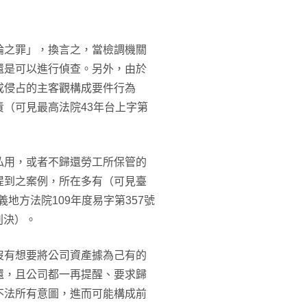
論之罪」，換言之，當檢調機關
還是可以進行偵查。另外，由於
成侵占的主客觀構成要件行為
（可見最高法院43年台上字第
私用，或者不歸還勞工所保管的
提到之案例，所在多有（可見臺
義地方法院109年度易字第357號
判決）。
沒有想要將公司資產據為己有的
還，且公司都一再提醒、要求歸
不法所有意圖，進而可能構成前