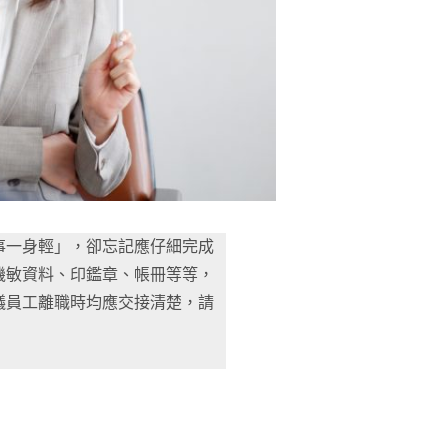
事一身輕」，卻忘記應仔細完成
機敏資料、印鑑章、帳冊等等，
議員工離職時均應交接清楚，請