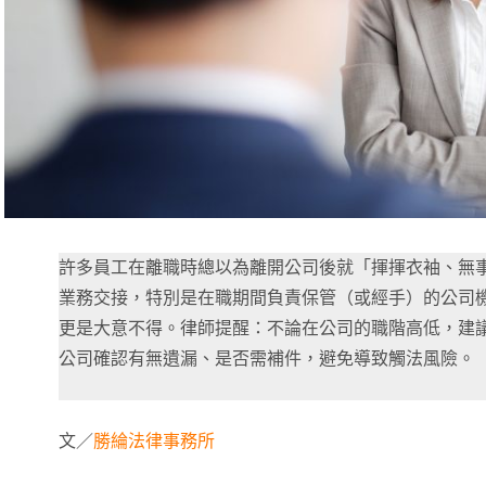
許多員工在離職時總以為離開公司後就「揮揮衣袖、無
業務交接，特別是在職期間負責保管（或經手）的公司
更是大意不得。律師提醒：不論在公司的職階高低，建
公司確認有無遺漏、是否需補件，避免導致觸法風險。
文／
勝綸法律事務所