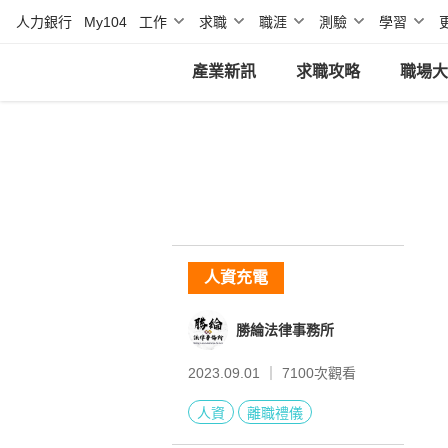
人力銀行
My104
工作
求職
職涯
測驗
學習
產業新訊
求職攻略
職場大
人資充電
勝綸法律事務所
2023.09.01 ｜
7100
次觀看
人資
離職禮儀