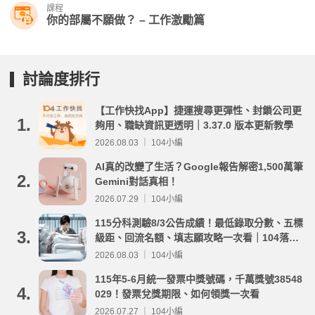
課程
你的部屬不願做？ – 工作激勵篇
討論度排行
【工作快找App】捷運搜尋更彈性、封鎖公司更
1.
夠用、職缺資訊更透明｜3.37.0 版本更新教學
2026.08.03 ｜ 104小編
AI真的改變了生活？Google報告解密1,500萬筆
2.
Gemini對話真相！
2026.07.29 ｜ 104小編
115分科測驗8/3公告成績！最低錄取分數、五標
3.
級距、回流名額、填志願攻略一次看｜104落點
分析
2026.08.03 ｜ 104小編
115年5-6月統一發票中獎號碼，千萬獎號38548
4.
029！發票兌獎期限、如何領獎一次看
2026.07.27 ｜ 104小編