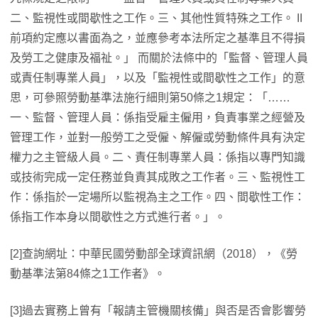
二、監視性或間歇性之工作。三、其他性質特殊之工作。 II
前項約定應以書面為之，並應參考本法所定之基準且不得損
及勞工之健康及福祉。」 而關於法條中的「監督、管理人員
或責任制專業人員」，以及「監視性或間歇性之工作」的意
思，可參照勞動基準法施行細則第50條之1規定：「……
一、監督、管理人員：係指受雇主僱用，負責事業之經營及
管理工作，並對一般勞工之受僱、解僱或勞動條件具有決定
權力之主管級人員。二、責任制專業人員：係指以專門知識
或技術完成一定任務並負責其成敗之工作者。三、監視性工
作：係指於一定場所以監視為主之工作。四、間歇性工作：
係指工作本身以間歇性之方式進行者。」。
[2]查詢網址：中華民國勞動部全球資訊網（2018），《勞
動基準法第84條之1工作者》。
[3]過去實務上曾有「報請主管機關核備」與否是否會影響勞