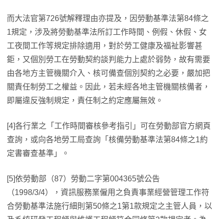
而大法官第726號解釋理由亦提及，因勞動基準法第84條之
1規定，涉及將勞動基準法所訂工作時間、例假、休假、女
工夜間工作等規定排除適用，對於勞工健康及福祉影響甚
鉅，又個別勞工在勞動契約談判能力上處於弱勢，故有需要
由各地方主管機關介入、核可備查個別契約之必要，嚴加把
關責任制勞工之權益。因此，若未經各地主管機關核備者，
即屬違反強制規定，責任制之約定應屬無效。
[4]各行業之「工作時間審核參考指引」可在勞動部官方網頁
查詢，或向各地勞工局查詢「核備勞動基準法第84條之1約
定書審查基準」。
[5]依勞動部（87）勞動二字第004365號公告
（1998/3/4），資訊服務業僱用之負責事業經營管理工作符
合勞動基準法施行細則第50條之1第1款規定之主管人員，以