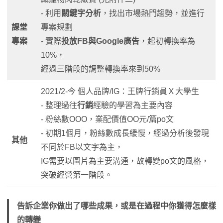
- 利用
關鍵字分析
，找出市場熱門趨勢，並進行
課堂
專案規劃
專案
- 實際
投放FB與Google廣告
，起初轉換率為
10%，
經過三階段的調整轉換率來到50%
2021/2-今 個人品牌/IG：王牌行銷員Ｘ大學生
- 整理過往
行銷
經驗的學習為主要內容
- 粉絲數OOO，業配價值OO元/篇po文
- 初期1個月，粉絲數成長緩慢，經過分析後發現
其他
不同於FB以文字為主，
IG需要以圖片為主要溝通，故轉變po文的風格，
突破經營第一階段。
告訴企業你做出了哪些成果，或是在過程中你獲得怎麼樣
的轉變