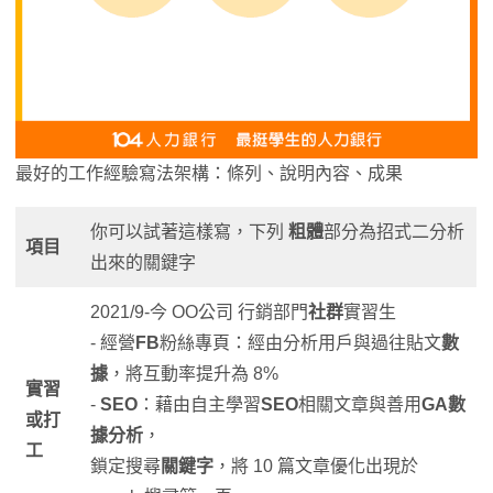
最好的工作經驗寫法架構：條列、說明內容、成果
你可以試著這樣寫，下列
粗體
部分為招式二分析
項目
出來的關鍵字
2021/9-今 OO公司 行銷部門
社群
實習生
- 經營
FB
粉絲專頁：經由分析用戶與過往貼文
數
據
，將互動率提升為 8%
實習
-
SEO
：藉由自主學習
SEO
相關文章與善用
GA數
或打
據分析
，
工
鎖定搜尋
關鍵字
，將 10 篇文章優化出現於