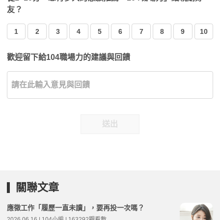
友？
1
2
3
4
5
6
7
8
9
10
歡迎留下給104職場力的建議與回饋
送出
關聯文章
應徵工作「履歷一直未讀」，要再投一次嗎？
2026.06.16 | 104小編 | 163292觀看數