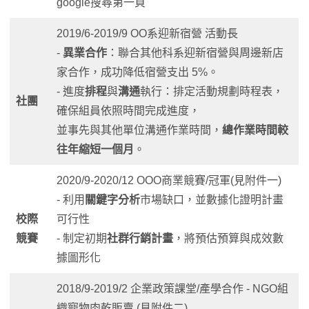
google搜尋第一頁
2019/6-2019/9 OO系迎新宿營 活動長
-
異業合作
：聯合其他科系迎新宿營與周邊新店
家合作，成功降低宿營支出 5%。
- 進度
排程
與
溝通
執行：排定活動規劃時程表，
社團
確保組員依照時間完成進度，
並事先與其他單位溝通作業時間，
總作業時間較
往年縮短一個月
。
2020/9-2020/12 OOO商業競賽/冠軍(見附件一)
- 利用
關鍵字分析
市場缺口，並數據化證明計畫
校際
可行性
競賽
- 制定初期
社群行銷計畫
，將預估預算與成效數
據圖形化
2018/9-2019/2 企業政策課堂/產學合作 - NGO組
織寵物肉乾販賣 (見附件二)