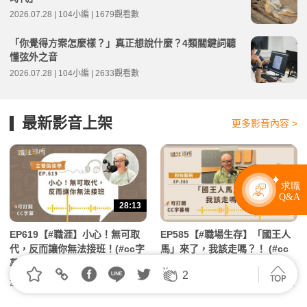
2026.07.28 | 104小編 | 1679觀看數
「你覺得方案怎麼樣？」真正想說什麼？4類關鍵詞聽
懂弦外之音
2026.07.28 | 104小編 | 2633觀看數
最新影音上架
更多影音內容 >
28:13
30:41
EP619【#職涯】小心！無可取
EP585【#職場生存】「國王人
代，反而讓你無法接班！(#cc字
馬」來了，我該走嗎？！ (#cc
幕 ) | 104職涯診所Podcast
字幕 ) | 104職涯診所Podcast
2
2026.06.18 | 104小編 | 60觀看數
2026.02.09 | 104小編 | 20660觀看數