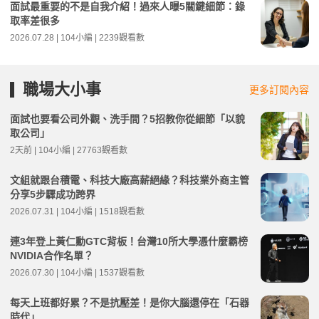
面試最重要的不是自我介紹！過來人曝5關鍵細節：錄
取率差很多
2026.07.28 | 104小編 | 2239觀看數
職場大小事
更多訂閱內容
面試也要看公司外觀、洗手間？5招教你從細節「以貌
取公司」
2天前 | 104小編 | 27763觀看數
文組就跟台積電、科技大廠高薪絕緣？科技業外商主管
分享5步驟成功跨界
2026.07.31 | 104小編 | 1518觀看數
連3年登上黃仁勳GTC背板！台灣10所大學憑什麼霸榜
NVIDIA合作名單？
2026.07.30 | 104小編 | 1537觀看數
每天上班都好累？不是抗壓差！是你大腦還停在「石器
時代」