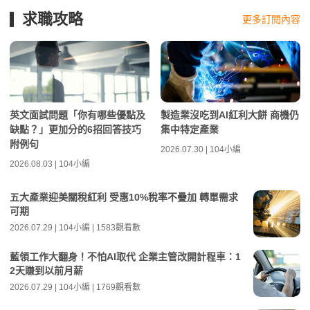
求職攻略
更多訂閱內容
英文面試問題「你有哪些優點及
製造業沒吃到AI紅利大餅 商機仍
缺點？」更加分的6招回答技巧
集中特定產業
附例句
2026.07.30 | 104小編
2026.08.03 | 104小編
五大產業迎美關稅紅利 受惠10%稅率不疊加 轉單需求
可期
2026.07.29 | 104小編 | 1583觀看數
藍領工作大翻身！不怕AI取代 企業主管改開計程車：1
2天賺到以前月薪
2026.07.29 | 104小編 | 1769觀看數