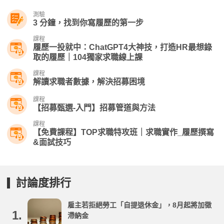
測驗
3 分鐘，找到你寫履歷的第一步
課程
履歷一投就中：ChatGPT4大神技，打造HR最想錄
取的履歷｜104獨家求職線上課
課程
解讀求職者數據，解決招募困境
課程
【招募甄選-入門】招募管道與方法
課程
【免費課程】TOP求職特攻班｜求職實作_履歷撰寫
&面試技巧
討論度排行
雇主若拒絕勞工「自提退休金」，8月起將加徵
1.
滯納金