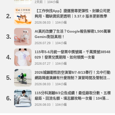
2天前 ｜ 104小編
【工作快找App】捷運搜尋更彈性、封鎖公司更
2.
夠用、職缺資訊更透明｜3.37.0 版本更新教學
2026.08.03 ｜ 104小編
AI真的改變了生活？Google報告解密1,500萬筆
3.
Gemini對話真相！
2026.07.29 ｜ 104小編
115年5-6月統一發票中獎號碼，千萬獎號38548
4.
029！發票兌獎期限、如何領獎一次看
2026.07.27 ｜ 104小編
2026城鎮韌性防空演習8/7-8/13舉行！北中行動
5.
網路降速演練有什麼限制？演習時間及管制注意
事項整理
2026.08.03 ｜ 104小編
115分科測驗8/3公告成績！最低錄取分數、五標
6.
級距、回流名額、填志願攻略一次看｜104落點
分析
2026.08.03 ｜ 104小編