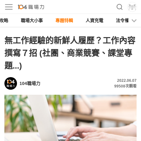
攻略
職場大小事
專題特輯
人資充電
法令權益
無工作經驗的新鮮人履歷？工作內容
撰寫７招 (社團、商業競賽、課堂專
題...)
2022.06.07
104職場力
99508
次觀看