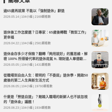
關聯文章
逾65歲再就業 不能以「強制退休」辭退
2026.05.14 | 104小編 | 2169觀看數
退休後工作怎麼選？日專家：65歲後轉戰「微型工作」
更幸福
2026.04.22 | 104小編 | 2581觀看數
退休金存多少才保險？翻轉「夠用就好」的舊思維，解
密 100% 所得替代率的退休底氣 ft. 理財達人畢德歐夫 |
高年級不打烊 x 用 AI 點亮第二人生 EP271
2026.05.05 | 104小編 | 1431觀看數
從職場到自由人生：筱明的「不委屈」退休學，開啟50
歲後的第二人生與新生活方式
2026.06.05 | 104小編 | 19793觀看數
什麼是「勞退自提」？剛踏入職場的新鮮人也不該忽視
的「退休金」議題！
2026.06.23 | 104小編 | 1934觀看數