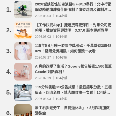
2026城鎮韌性防空演習8/7-8/13舉行！北中行動
1.
網路降速演練有什麼限制？演習時間及管制注意
事項整理
2026.08.03 ｜ 104小編
【工作快找App】捷運搜尋更彈性、封鎖公司更
2.
夠用、職缺資訊更透明｜3.37.0 版本更新教學
2026.08.03 ｜ 104小編
115年5-6月統一發票中獎號碼，千萬獎號38548
3.
029！發票兌獎期限、如何領獎一次看
2026.07.27 ｜ 104小編
AI真的改變了生活？Google報告解密1,500萬筆
4.
Gemini對話真相！
2026.07.29 ｜ 104小編
115分科測驗8/3公告成績！最低錄取分數、五標
5.
級距、回流名額、填志願攻略一次看｜104落點
分析
2026.08.03 ｜ 104小編
雇主若拒絕勞工「自提退休金」，8月起將加徵
6.
滯納金