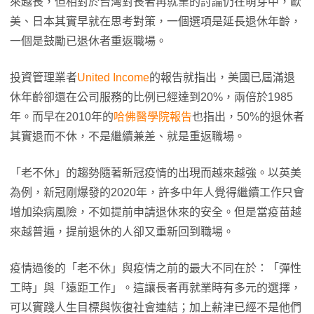
來越長，但相對於台灣對長者再就業的討論仍在萌芽中，歐
美、日本其實早就在思考對策，一個選項是延長退休年齡，
一個是鼓勵已退休者重返職場。
投資管理業者
United Income
的報告就指出，美國已屆滿退
休年齡卻還在公司服務的比例已經達到20%，兩倍於1985
年。而早在2010年的
哈佛醫學院報告
也指出，50%的退休者
其實退而不休，不是繼續兼差、就是重返職場。
「老不休」的趨勢隨著新冠疫情的出現而越來越強。以英美
為例，新冠剛爆發的2020年，許多中年人覺得繼續工作只會
增加染病風險，不如提前申請退休來的安全。但是當疫苗越
來越普遍，提前退休的人卻又重新回到職場。
疫情過後的「老不休」與疫情之前的最大不同在於：「彈性
工時」與「遠距工作」。這讓長者再就業時有多元的選擇，
可以實踐人生目標與恢復社會連結；加上薪津已經不是他們