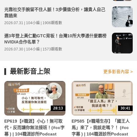
光靠社交手腕留不住人脈！3步價值分析，讓貴人自己
靠過來
2026.07.31 | 104小編 | 1906觀看數
連3年登上黃仁勳GTC背板！台灣10所大學憑什麼霸榜
NVIDIA合作名單？
2026.07.30 | 104小編 | 1573觀看數
最新影音上架
更多影音內容 >
28:13
30:41
EP619【#職涯】小心！無可取
EP585【#職場生存】「國王人
代，反而讓你無法接班！(#cc字
馬」來了，我該走嗎？！ (#cc
幕 ) | 104職涯診所Podcast
字幕 ) | 104職涯診所Podcast