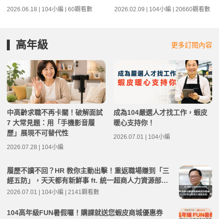
2026.06.18 | 104小編 | 60觀看數
2026.02.09 | 104小編 | 20660觀看數
高年級
更多訂閱內容
中高齡求職不再卡關！破解面試
成為104嚴選人才找工作，蝦皮
7 大常見題：用「手機影音履
暖心支持你！
歷」展現不可替代性
2026.07.01 | 104小編
2026.07.28 | 104小編
履歷不讀不回？HR 教你主動出擊！重返職場賺到「三
經五防」，天天都有新鮮事 ft. 統一超商人力資源部經
理 林宸碩 | 高年級不打烊 x 用 AI 點亮第二人生 EP279
2026.07.01 | 104小編 | 2141觀看數
104高年級FUN暑假囉！購課就送您蝦皮商城優惠券