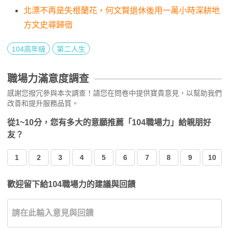
北漂不再是失根蘭花，何文賢退休後用一萬小時深耕地
方文史尋歸宿
104高年級
第二人生
職場力滿意度調查
感謝您撥冗參與本次調查！請您在問卷中提供寶貴意見，以幫助我們
改善和提升服務品質。
從1~10分，您有多大的意願推薦「104職場力」給親朋好
友？
1
2
3
4
5
6
7
8
9
10
歡迎留下給104職場力的建議與回饋