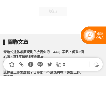
送出
關聯文章
漸進式退休怎麼規劃？檢視你的「333」策略，備妥3個
心法，前3年啟動3階段佈局
2026.02.06 | 104小編 | 2045觀看數
0
退休後工作怎麼選？日專家：65歲後轉戰「微型工作」
更幸福
2026.04.22 | 104小編 | 2581觀看數
退休不再是線性思考！有了 AI 夥伴，所有不將就的想
法都能成就一段新創業 ft. 前 LINE 台灣區總經理 陶韻
智 | 高年級不打烊 x 用 AI 點亮第二人生 EP263
2026.03.10 | 104小編 | 1333觀看數