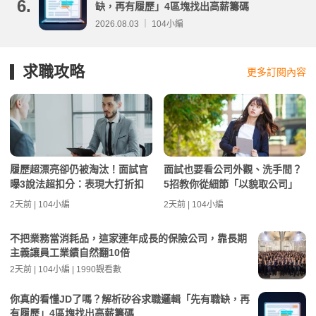
6.
缺，再有履歷」4區塊找出高薪籌碼
2026.08.03 ｜ 104小編
求職攻略
更多訂閱內容
履歷超漂亮卻仍被淘汰！面試官
面試也要看公司外觀、洗手間？
曝3說法超扣分：表現大打折扣
5招教你從細節「以貌取公司」
2天前 | 104小編
2天前 | 104小編
不把業務當消耗品，這家連年成長的保險公司，靠長期
主義讓員工業績自然翻10倍
2天前 | 104小編 | 1990觀看數
你真的看懂JD了嗎？解析矽谷求職邏輯「先有職缺，再
有履歷」4區塊找出高薪籌碼