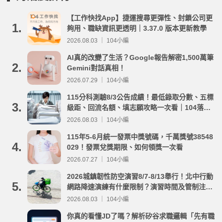
【工作快找App】捷運搜尋更彈性、封鎖公司更
1.
夠用、職缺資訊更透明｜3.37.0 版本更新教學
2026.08.03 ｜ 104小編
AI真的改變了生活？Google報告解密1,500萬筆
2.
Gemini對話真相！
2026.07.29 ｜ 104小編
115分科測驗8/3公告成績！最低錄取分數、五標
3.
級距、回流名額、填志願攻略一次看｜104落點
分析
2026.08.03 ｜ 104小編
115年5-6月統一發票中獎號碼，千萬獎號38548
4.
029！發票兌獎期限、如何領獎一次看
2026.07.27 ｜ 104小編
2026城鎮韌性防空演習8/7-8/13舉行！北中行動
5.
網路降速演練有什麼限制？演習時間及管制注意
事項整理
2026.08.03 ｜ 104小編
你真的看懂JD了嗎？解析矽谷求職邏輯「先有職