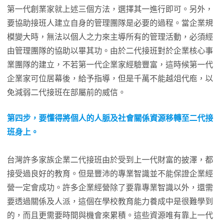
第一代創業家就上述三個方法，選擇其一進行即可。另外，
要協助接班人建立自身的管理團隊是必要的過程。當企業規
模變大時，無法以個人之力來主導所有的管理活動，必須經
由管理團隊的協助以畢其功。由於二代接班對於企業核心事
業團隊的建立，不若第一代企業家經驗豐富，這時候第一代
企業家可位居幕後，給予指導，但是千萬不能越俎代庖，以
免減弱二代接班在部屬前的威信。
第四步，要懂得將個人的人脈及社會關係資源移轉至二代接
班身上。
台灣許多家族企業二代接班由於受到上一代財富的披澤，都
接受過良好的教育。但是豐沛的專業智識並不能保證企業經
營一定會成功。許多企業經營除了要靠專業智識以外，還需
要透過關係及人派，這個在學校教育能力養成中是很難學到
的，而且更需要時間與機會來累積。這些資源唯有靠上一代