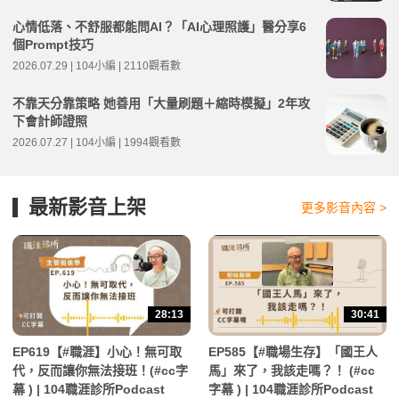
心情低落、不舒服都能問AI？「AI心理照護」醫分享6
個Prompt技巧
2026.07.29 | 104小編 | 2110觀看數
不靠天分靠策略 她善用「大量刷題＋縮時模擬」2年攻
下會計師證照
2026.07.27 | 104小編 | 1994觀看數
最新影音上架
更多影音內容 >
28:13
30:41
EP619【#職涯】小心！無可取
EP585【#職場生存】「國王人
代，反而讓你無法接班！(#cc字
馬」來了，我該走嗎？！ (#cc
幕 ) | 104職涯診所Podcast
字幕 ) | 104職涯診所Podcast