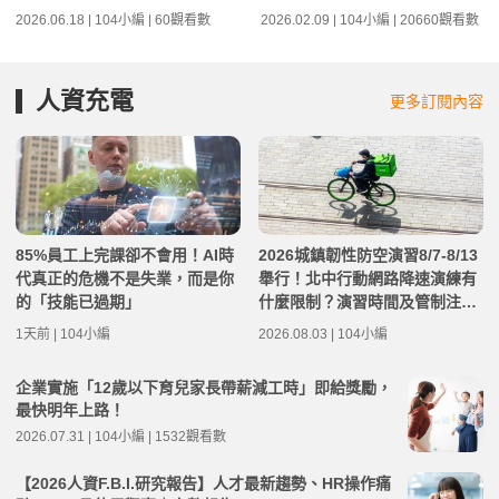
2026.06.18 | 104小編 | 60觀看數
2026.02.09 | 104小編 | 20660觀看數
人資充電
更多訂閱內容
85%員工上完課卻不會用！AI時
2026城鎮韌性防空演習8/7-8/13
代真正的危機不是失業，而是你
舉行！北中行動網路降速演練有
的「技能已過期」
什麼限制？演習時間及管制注意
事項整理
1天前 | 104小編
2026.08.03 | 104小編
企業實施「12歲以下育兒家長帶薪減工時」即給獎勵，
最快明年上路！
2026.07.31 | 104小編 | 1532觀看數
【2026人資F.B.I.研究報告】人才最新趨勢、HR操作痛