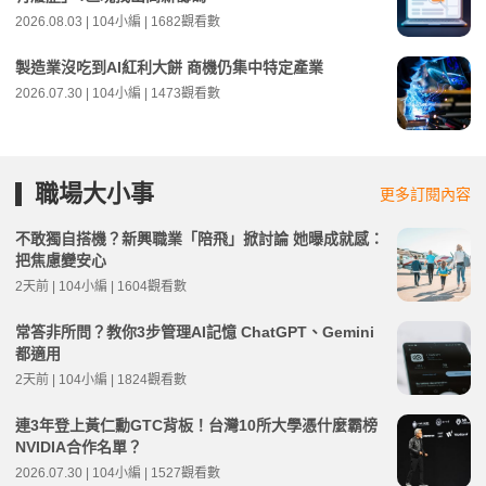
2026.08.03 | 104小編 | 1682觀看數
製造業沒吃到AI紅利大餅 商機仍集中特定產業
2026.07.30 | 104小編 | 1473觀看數
職場大小事
更多訂閱內容
不敢獨自搭機？新興職業「陪飛」掀討論 她曝成就感：
把焦慮變安心
2天前 | 104小編 | 1604觀看數
常答非所問？教你3步管理AI記憶 ChatGPT、Gemini
都適用
2天前 | 104小編 | 1824觀看數
連3年登上黃仁勳GTC背板！台灣10所大學憑什麼霸榜
NVIDIA合作名單？
2026.07.30 | 104小編 | 1527觀看數