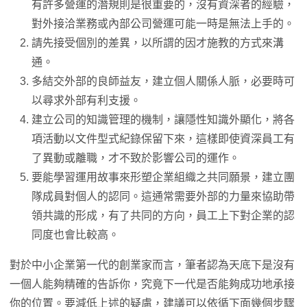
有許多營運的潛規則是很重要的，沒有資深者的經驗，
對外接洽業務或內部公司營運可能一時是無法上手的。
請先接受個別的差異，以所謂的因才施教的方式來溝
通。
多結交外部的良師益友，建立個人關係人脈，必要時可
以尋求外部有利支援。
建立公司的知識管理的機制，讓隱性知識外顯化，將各
項活動以文件型式紀錄保留下來，這樣即使資深員工有
了異動或離職，才不致於影響公司的運作。
要能學習運用故事來形塑企業組織之共同願景，建立團
隊成員對個人的認同。這通常需要外部的力量來協助帶
領共識的形成，有了共同的方向，員工上下對企業的認
同度也會比較高。
對於中小企業第一代的創業家而言，筆者認為天底下是沒有
一個人能夠精確的告訴你，究竟下一代是否能夠成功地承接
你的位置。要減低上述的疑慮，建議可以依循下面幾個步驟