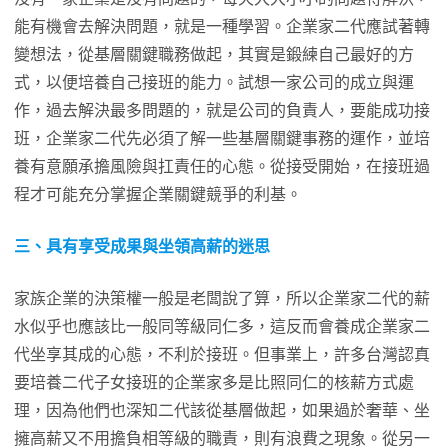
能有機會去解決問題，就是一種學習。企業家二代應試著轉
變想法，從基層關鍵職務做起，其實是鍛練自己最好的方
式，以便培養自己接班的能力。試想一家公司的成立與運
作，過去解決最多問題的，就是公司的負責人，要能成功接
班，企業家二代先必須了解一些基層關鍵事務的運作，並培
養有意願承擔風險與扛責任的心態。從接受開始，在接班過
程才可能充分掌握企業關鍵競爭的利基。
三、具有享受成果與坐領高薪的迷思
家族企業的決策權一般是老闆說了算，所以企業家二代的薪
水似乎也應該比一般同等級同仁多，這反而會養成企業家二
代坐享其成的心態，不利於接班。但事業上，許多台灣認真
要培養二代子女接班的企業家多是比照同仁的核薪方式處
理，因為他們也深知二代該從基層做起，如果過於奢華、坐
擁高薪又不用擔負相等級的職責，則有浪費之現象。從另一