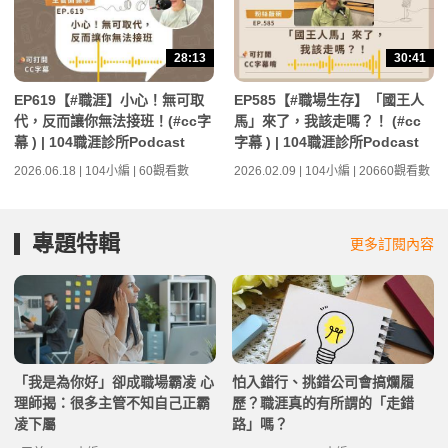
28:13
30:41
EP619【#職涯】小心！無可取
EP585【#職場生存】「國王人
代，反而讓你無法接班！(#cc字
馬」來了，我該走嗎？！ (#cc
幕 ) | 104職涯診所Podcast
字幕 ) | 104職涯診所Podcast
2026.06.18 | 104小編 | 60觀看數
2026.02.09 | 104小編 | 20660觀看數
專題特輯
更多訂閱內容
「我是為你好」卻成職場霸凌 心
怕入錯行、挑錯公司會搞爛履
理師揭：很多主管不知自己正霸
歷？職涯真的有所謂的「走錯
凌下屬
路」嗎？