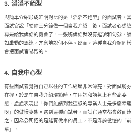
3. 滔滔不絕型
與簡單介紹形成鮮明對比的是「滔滔不絕型」的面試者，當
面試官說「給你三分鐘做一個自我介紹」後，面試者心想總
算是給我說話的機會了，一張嘴說話就沒有逗號和句號，猶
如啟動的馬達，亢奮地說個不停。然而，這種自我介紹同樣
會把面試官嚇跑的。
4. 自我中心型
有些面試者覺得自己以往的工作經歷非常漂亮，對面試勝券
在握，於是在自我介紹環節時，在用詞和語氣上有些高姿
態，處處表現出「你們能請到我這樣的專業人士是多麼幸運
呀」的傲慢姿態。遇到這種面試者，面試官通常都會敬而遠
之，因為公司招的是踏實做事的員工，不是浮誇傲慢的「前
輩」。