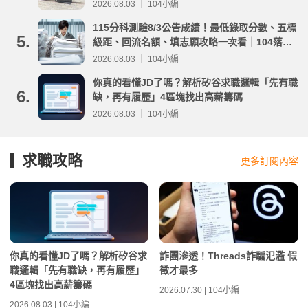
事項整理
2026.08.03 ｜ 104小編
115分科測驗8/3公告成績！最低錄取分數、五標
5.
級距、回流名額、填志願攻略一次看｜104落點
分析
2026.08.03 ｜ 104小編
你真的看懂JD了嗎？解析矽谷求職邏輯「先有職
6.
缺，再有履歷」4區塊找出高薪籌碼
2026.08.03 ｜ 104小編
求職攻略
更多訂閱內容
你真的看懂JD了嗎？解析矽谷求
詐團滲透！Threads詐騙氾濫 假
職邏輯「先有職缺，再有履歷」
徵才最多
4區塊找出高薪籌碼
2026.07.30 | 104小編
2026.08.03 | 104小編