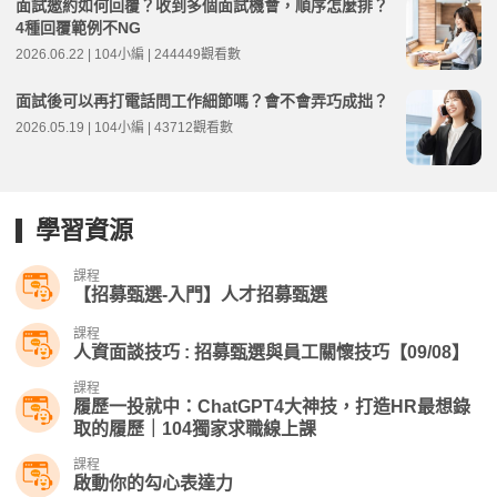
面試邀約如何回覆？收到多個面試機會，順序怎麼排？
4種回覆範例不NG
2026.06.22 | 104小編 | 244449觀看數
面試後可以再打電話問工作細節嗎？會不會弄巧成拙？
2026.05.19 | 104小編 | 43712觀看數
學習資源
課程
【招募甄選-入門】人才招募甄選
課程
人資面談技巧 : 招募甄選與員工關懷技巧【09/08】
課程
履歷一投就中：ChatGPT4大神技，打造HR最想錄
取的履歷｜104獨家求職線上課
課程
啟動你的勾心表達力