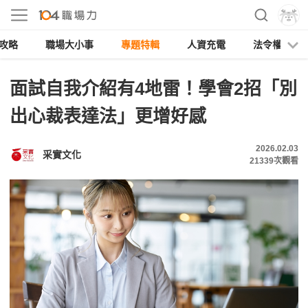
攻略
職場大小事
專題特輯
人資充電
法令權益
面試自我介紹有4地雷！學會2招「別
出心裁表達法」更增好感
2026.02.03
采實文化
21339
次觀看