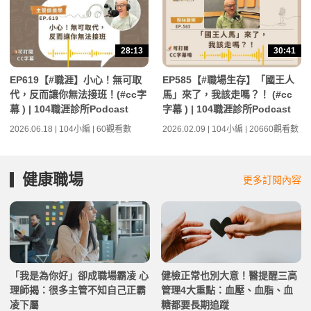
28:13
30:41
EP619【#職涯】小心！無可取
EP585【#職場生存】「國王人
代，反而讓你無法接班！(#cc字
馬」來了，我該走嗎？！ (#cc
幕 ) | 104職涯診所Podcast
字幕 ) | 104職涯診所Podcast
2026.06.18 | 104小編 | 60觀看數
2026.02.09 | 104小編 | 20660觀看數
健康職場
更多訂閱內容
「我是為你好」卻成職場霸凌 心
健檢正常也別大意！醫提醒三高
理師揭：很多主管不知自己正霸
管理4大重點：血壓、血脂、血
凌下屬
糖都要長期追蹤