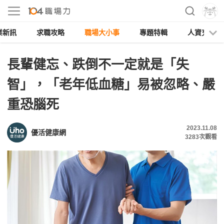
業新訊
求職攻略
職場大小事
專題特輯
人資充電
長輩健忘、跌倒不一定就是「失
智」，「老年低血糖」易被忽略、嚴
重恐腦死
2023.11.08
優活健康網
3283
次觀看