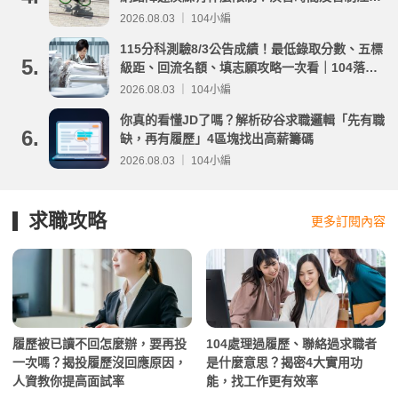
事項整理
2026.08.03 ｜ 104小編
115分科測驗8/3公告成績！最低錄取分數、五標
5.
級距、回流名額、填志願攻略一次看｜104落點
分析
2026.08.03 ｜ 104小編
你真的看懂JD了嗎？解析矽谷求職邏輯「先有職
6.
缺，再有履歷」4區塊找出高薪籌碼
2026.08.03 ｜ 104小編
求職攻略
更多訂閱內容
履歷被已讀不回怎麼辦，要再投
104處理過履歷、聯絡過求職者
一次嗎？揭投履歷沒回應原因，
是什麼意思？揭密4大實用功
人資教你提高面試率
能，找工作更有效率