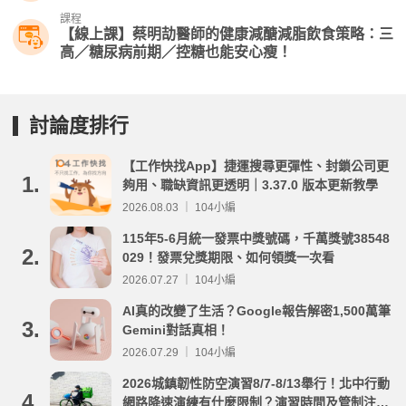
課程
【線上課】蔡明劼醫師的健康減醣減脂飲食策略：三
高／糖尿病前期／控糖也能安心瘦！
討論度排行
【工作快找App】捷運搜尋更彈性、封鎖公司更
1.
夠用、職缺資訊更透明｜3.37.0 版本更新教學
2026.08.03 ｜ 104小編
115年5-6月統一發票中獎號碼，千萬獎號38548
2.
029！發票兌獎期限、如何領獎一次看
2026.07.27 ｜ 104小編
AI真的改變了生活？Google報告解密1,500萬筆
3.
Gemini對話真相！
2026.07.29 ｜ 104小編
2026城鎮韌性防空演習8/7-8/13舉行！北中行動
4.
網路降速演練有什麼限制？演習時間及管制注意