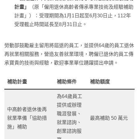
計畫」
（原「僱用退休高齡者傳承專業技術及經驗補助
計畫」）：受理期間為1月1日起至6月30日止，112年
受理截止時間延長至8月31日止。
勞動部鼓勵雇主留用將屆退的員工，並提供64歲的員工退休
再就業相關服務，營造友善就業環境，聘僱已退休的員工傳
承寶貴的技術與經驗，歡迎事業單位踴躍提出申請。
補助計畫
補助條件
補助額度
為64歲員工
提供或辦理
中高齡者退休後再
職涯發展、
就業準備「協助措
最高補助 50 萬元
就業諮詢、
施」補助
創業諮詢服