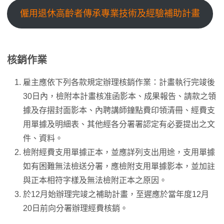
僱用退休高齡者傳承專業技術及經驗補助計畫
核銷作業
雇主應依下列各款規定辦理核銷作業：計畫執行完竣後
30日內，檢附本計畫核准函影本、成果報告、請款之領
據及存摺封面影本、內聘講師鐘點費印領清冊、經費支
用單據及明細表、其他經各分署署認定有必要提出之文
件、資料。
檢附經費支用單據正本，並應詳列支出用途，支用單據
如有困難無法檢送分署，應檢附支用單據影本，並加註
與正本相符字樣及無法檢附正本之原因。
於12月始辦理完竣之補助計畫，至遲應於當年度12月
20日前向分署辦理經費核銷。