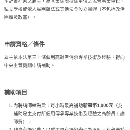
本計畫補助之雇主，為就業保險投保單位之民營事業單位、
私立學校或依人民團體法或其他法令設立團體（不包括政治
團體及政黨）。
申請資格／條件
雇主依本法第三十條僱用高齡者傳承專業技術及經驗，得向
中央主管機關申請補助。
補助項目
內聘講師鐘點費：每小時最高補助
新臺幣1,000元
（為
補助雇主支付所僱用傳承專業技術及經驗之高齡員工講
師費）。
非自有場地費：以雇主自有場地辦理為原則，有必要於