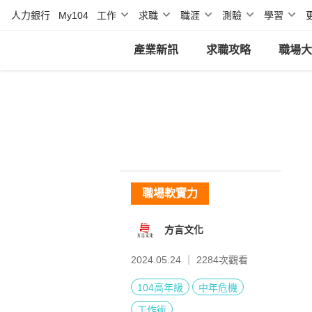
人力銀行
My104
工作
求職
職涯
測驗
學習
產業新訊
求職攻略
職場大
職場軟實力
方言文化
2024.05.24 ｜
2284
次觀看
104高年級
中年危機
工作術