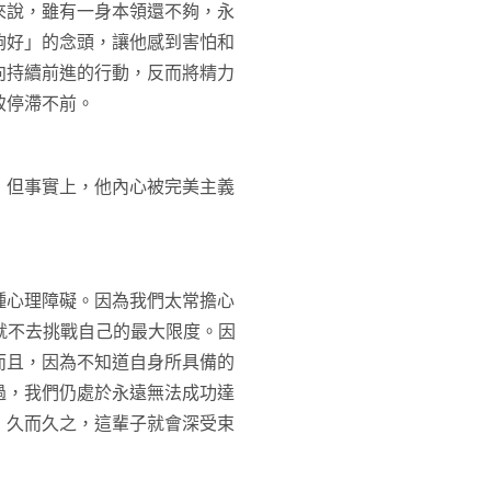
來說，雖有一身本領還不夠，永
夠好」的念頭，讓他感到害怕和
向持續前進的行動，反而將精力
致停滯不前。
；但事實上，他內心被完美主義
種心理障礙。因為我們太常擔心
所以就不去挑戰自己的最大限度。因
而且，因為不知道自身所具備的
過，我們仍處於永遠無法成功達
，久而久之，這輩子就會深受束