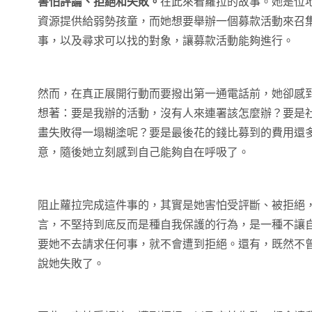
害怕評論、拒絕和失敗。
在此來看蘿拉的故事。她是位
資源提供給弱勢孩童，而她想要舉辦一個募款活動來召
事，以及尋求可以找的對象，讓募款活動能夠進行。
然而，在真正展開行動而要撥出第一通電話前，她卻感
想著：要是我辦的活動，沒有人來連署該怎麼辦？要是
畫失敗得一塌糊塗呢？要是最後花的錢比募到的費用還
意，隨後她立刻感到自己能夠自在呼吸了。
阻止蘿拉完成這件事的，其實是她害怕受評斷、被拒絕
言，不堅持到底反而是種自我保護的行為，是一種不讓
要她不去請求任何事，就不會遭到拒絕。還有，既然不
說她失敗了。