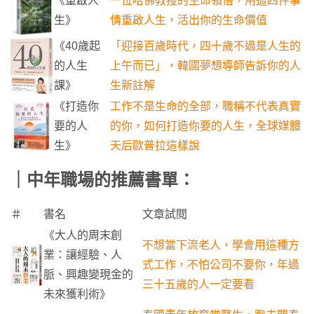
《重啟人
一位哈佛教授的生命領悟，用這四件事
生》
情重啟人生，活出你的生命價值
《40歲起
「迎接百歲時代，四十歲不過是人生的
的人生
上午而已」，韓國夢想導師告訴你的人
課》
生新註解
《打造你
工作不是生命的全部，職稱不代表真實
要的人
的你，如何打造你要的人生，全球媒體
生》
天后歐普拉這樣說
｜中年職場的推薦書單：
＃
書名
文章試閱
《大人的周末創
不想當下流老人，學會用這種方
業：讓經驗、人
式工作，不怕公司不要你，年過
脈、興趣變現金的
三十五歲的人一定要看
未來獲利術》