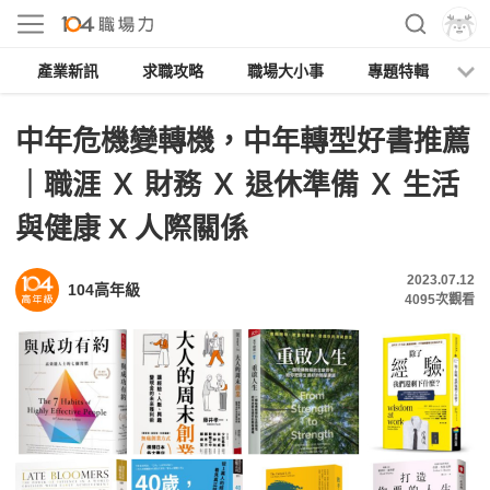
產業新訊
求職攻略
職場大小事
專題特輯
人
中年危機變轉機，中年轉型好書推薦
｜職涯 Ｘ 財務 Ｘ 退休準備 Ｘ 生活
與健康 X 人際關係
2023.07.12
104高年級
4095
次觀看