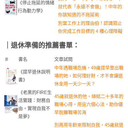
《停止拖延的情緒
就代表「永遠不會做」！中年的
行為動力學》
你該知道的不拖延術
別當工作上的理由伯！認識阻止
你完成工作目標的 4 種心理障礙
｜退休準備的推薦書單：
＃
書名
文章試閱
中年遇職場危機，49歲提早登出職
《提早退休說明
場的她，如何理好財，才不會讓退
書》
休金用一天少一天？
《老黑的FIRE生
45歲就退休的他，總結二十多年的
活實踐：財務自
職場心得，用這六個心法，助你儘
由，實現自我不
早脫離職場苦海
是夢》
別再用年齡來限制自我，45歲就退