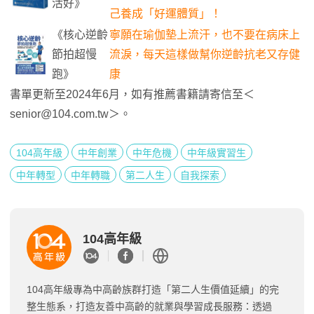
活好》
己養成「好運體質」！
《核心逆齡
寧願在瑜伽墊上流汗，也不要在病床上
節拍超慢
流淚，每天這樣做幫你逆齡抗老又存健
跑》
康
書單更新至2024年6月，如有推薦書籍請寄信至＜
senior@104.com.tw
＞。
104高年級
中年創業
中年危機
中年級實習生
中年轉型
中年轉職
第二人生
自我探索
104高年級
104高年級專為中高齡族群打造「第二人生價值延續」的完
整生態系，打造友善中高齡的就業與學習成長服務：透過