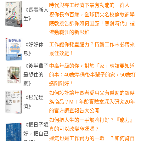
時代與零工經濟下最有動能的一群人
《長壽新人
祝你長命百歲，全球頂尖名校倫敦商學
生》
院教授告訴你如何因應「無齡時代」裡
流動職涯的新思維
《好好休
工作讓你耗盡腦力？持續工作未必帶來
息》
最佳效能！
《後半輩子
中高年級的你，對於「家」應該要知道
最想住的
的事：40歲準備後半輩子的家，50歲打
家》
造剛剛好！
如何設計讓年長者愛用又有幫助的銀髮
《銀光經
族商品？MIT 年齡實驗室深入研究20年
濟》
的官方調查報告大公開
如何把人生的一手爛牌打好？『能力』
《把日子過
真的可以改變命運嗎？
好，把自己
運氣也是工作實力的一環！？如何幫自