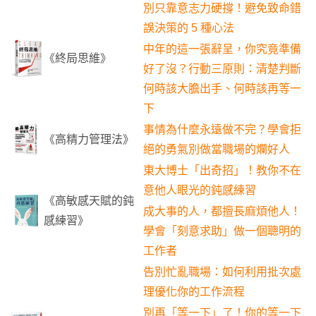
別只靠意志力硬撐！避免致命錯
誤決策的 5 種心法
中年的這一張辭呈，你究竟準備
《終局思維》
好了沒？行動三原則：清楚判斷
何時該大膽出手、何時該再等一
下
事情為什麼永遠做不完？學會拒
《高精力管理法》
絕的勇氣別做當職場的爛好人
東大博士「出奇招」！教你不在
意他人眼光的鈍感練習
《高敏感天賦的鈍
成大事的人，都擅長麻煩他人！
感練習》
學會「刻意求助」做一個聰明的
工作者
告別忙亂職場：如何利用批次處
理優化你的工作流程
別再「等一下」了！你的等一下