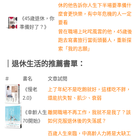
休的他告訴你人生下半場要準備什
麼會更快樂，有中年危機的人一定
《45歲退休，你
要看
準備好了？》
曾在職場上叱咤風雲的他，45歲後
跑去寫書旅行當街頭藝人，重新探
索「我的志願」
｜退休生活的推薦書單：
＃
書名
文章試閱
《慢老
上了年紀不是吃飽就好，這樣吃不胖，
2.0》
還能抗失智、肌少、衰弱
《幸齡人生
離開職場不再工作，我就不是我了？該
70開始》
如何克服退休後的失落感？
百歲人生來臨，中高齡人力將是大缺工