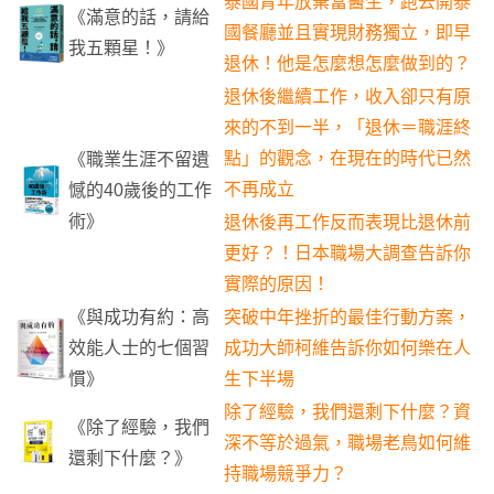
泰國青年放棄當醫生，跑去開泰
《滿意的話，請給
國餐廳並且實現財務獨立，即早
我五顆星！》
退休！他是怎麼想怎麼做到的？
退休後繼續工作，收入卻只有原
來的不到一半，「退休＝職涯終
點」的觀念，在現在的時代已然
《職業生涯不留遺
不再成立
憾的40歲後的工作
術》
退休後再工作反而表現比退休前
更好？！日本職場大調查告訴你
實際的原因！
《與成功有約：高
突破中年挫折的最佳行動方案，
效能人士的七個習
成功大師柯維告訴你如何樂在人
慣》
生下半場
除了經驗，我們還剩下什麼？資
《除了經驗，我們
深不等於過氣，職場老鳥如何維
還剩下什麼？》
持職場競爭力？