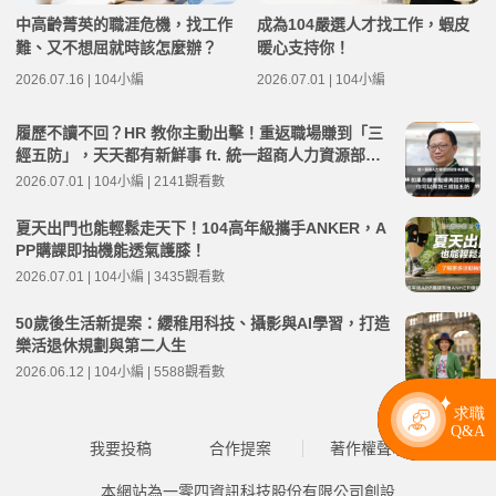
中高齡菁英的職涯危機，找工作
成為104嚴選人才找工作，蝦皮
難、又不想屈就時該怎麼辦？
暖心支持你！
2026.07.16 | 104小編
2026.07.01 | 104小編
履歷不讀不回？HR 教你主動出擊！重返職場賺到「三
經五防」，天天都有新鮮事 ft. 統一超商人力資源部經
理 林宸碩 | 高年級不打烊 x 用 AI 點亮第二人生 EP279
2026.07.01 | 104小編 | 2141觀看數
夏天出門也能輕鬆走天下！104高年級攜手ANKER，A
PP購課即抽機能透氣護膝！
2026.07.01 | 104小編 | 3435觀看數
50歲後生活新提案：纓稚用科技、攝影與AI學習，打造
樂活退休規劃與第二人生
2026.06.12 | 104小編 | 5588觀看數
我要投稿
合作提案
著作權聲明
本網站為一零四資訊科技股份有限公司創設