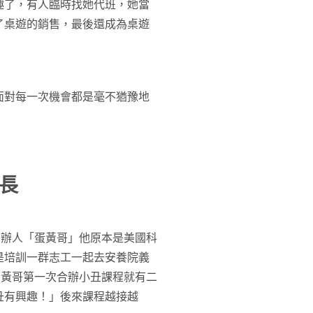
趣了，有人臨時找她代班，她當
了桌遊的銷售，最後還成為桌遊
面對每一次機會都是毫不猶豫地
長
創辦人「蛋黃哥」他原本是美國科
是培訓一群志工一起去安養院義
蛋黃哥第一次合辦小丑課程就有二
丑有興趣！」後來課程越接越