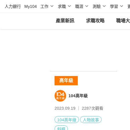
人力銀行
My104
工作
求職
職涯
測驗
學習
產業新訊
求職攻略
職場大
高年級
104高年級
2023.09.19 ｜
2287
次觀看
104高年級
人物故事
斜槓