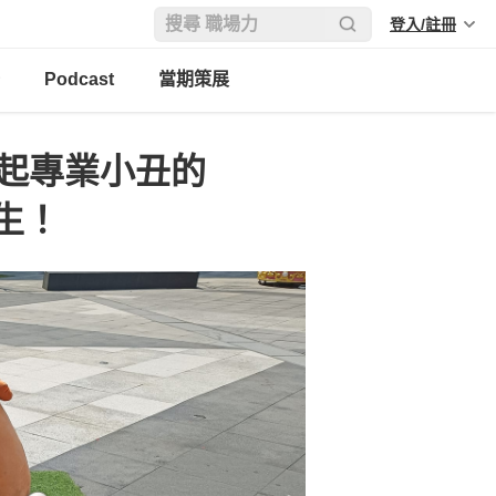
登入/註冊
Podcast
當期策展
當起專業小丑的
生！