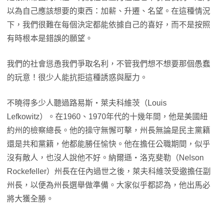
以為自己應該想要的東西：加薪、升遷、名望。在這種情況
下，我們很難在每個決定都能依據自己的喜好，而不是按照
有時根本是錯誤的願望。
我們的社會慫恿我們爭取名利，不管我們想不想要那個愚蠢
的玩意！很少人能抗拒這種誘惑與壓力。
不曉得多少人聽過路易斯‧萊夫科維茨（Louis
Lefkowitz）。在1960、1970年代的十幾年間，他是美國紐
約州的檢察總長。他的操守無懈可擊，州長無論是民主黨籍
還是共和黨籍，他都能勝任愉快。他在擔任公職期間，似乎
沒有敵人，也沒人說他不好。納爾遜‧洛克斐勒（Nelson
Rockefeller）州長在任內過世之後，萊夫科維茨受邀擔任副
州長，以便為州長選舉做準備。大家似乎都認為，他出馬必
將大獲全勝。