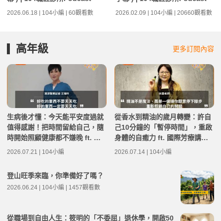
2026.06.18 | 104小編 | 60觀看數
2026.02.09 | 104小編 | 20660觀看數
高年級
更多訂閱內容
生病後才懂：今天能平安度過就
從香水到精油的歲月轉變：許自
值得感謝！把時間留給自己，隨
己10分鐘的「暫停時間」，重啟
時開始照顧健康都不嫌晚 ft. 資
身體的自癒力 ft. 國際芳療講師
深醫藥記者王瑞玲 | 高年級不打
米露 | 高年級不打烊 x 用 AI 點
2026.07.21 | 104小編
2026.07.14 | 104小編
烊 x 用 AI 點亮第二人生 EP282
亮第二人生 EP281
登山旺季來臨，你準備好了嗎？
2026.06.24 | 104小編 | 1457觀看數
從職場到自由人生：筱明的「不委屈」退休學，開啟50