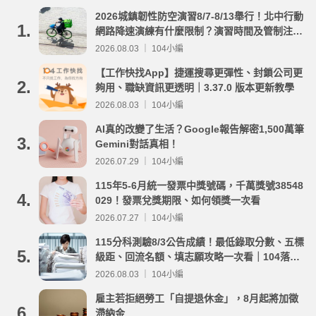
2026城鎮韌性防空演習8/7-8/13舉行！北中行動
1.
網路降速演練有什麼限制？演習時間及管制注意
事項整理
2026.08.03 ｜ 104小編
【工作快找App】捷運搜尋更彈性、封鎖公司更
2.
夠用、職缺資訊更透明｜3.37.0 版本更新教學
2026.08.03 ｜ 104小編
AI真的改變了生活？Google報告解密1,500萬筆
3.
Gemini對話真相！
2026.07.29 ｜ 104小編
115年5-6月統一發票中獎號碼，千萬獎號38548
4.
029！發票兌獎期限、如何領獎一次看
2026.07.27 ｜ 104小編
115分科測驗8/3公告成績！最低錄取分數、五標
5.
級距、回流名額、填志願攻略一次看｜104落點
分析
2026.08.03 ｜ 104小編
雇主若拒絕勞工「自提退休金」，8月起將加徵
6.
滯納金