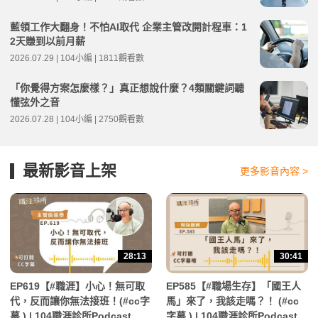
藍領工作大翻身！不怕AI取代 企業主管改開計程車：1
2天賺到以前月薪
2026.07.29 | 104小編 | 1811觀看數
「你覺得方案怎麼樣？」真正想說什麼？4類關鍵詞聽
懂弦外之音
2026.07.28 | 104小編 | 2750觀看數
最新影音上架
更多影音內容 >
28:13
30:41
EP619【#職涯】小心！無可取
EP585【#職場生存】「國王人
代，反而讓你無法接班！(#cc字
馬」來了，我該走嗎？！ (#cc
幕 ) | 104職涯診所Podcast
字幕 ) | 104職涯診所Podcast