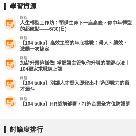
學習資源
課程
人生轉型工作坊：預備生命下一座高峰，你中年轉型
的起航點——6/30(日)
課程
【104 talks】高效主管的年底挑戰：帶人、績效、
激勵一次搞定
課程
加薪升遷這樣做! 掌握讓主管幫你升職的關鍵心法｜
104獨家求職線上課
課程
【104 talks】別讓人才登入即登出-打造即戰力的留
才漏斗
課程
【104 talks】HR超前部署，打造企業全方位防護網
討論度排行