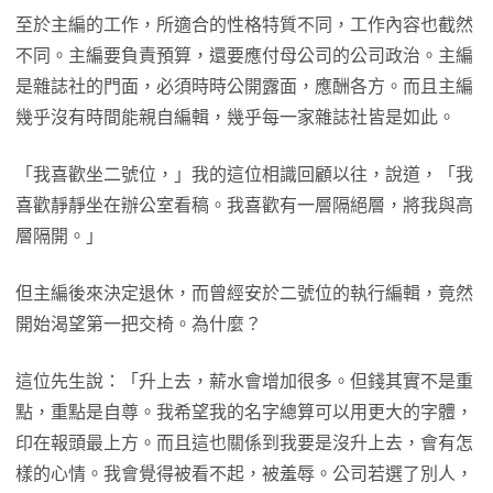
至於主編的工作，所適合的性格特質不同，工作內容也截然
不同。主編要負責預算，還要應付母公司的公司政治。主編
是雜誌社的門面，必須時時公開露面，應酬各方。而且主編
幾乎沒有時間能親自編輯，幾乎每一家雜誌社皆是如此。
「我喜歡坐二號位，」我的這位相識回顧以往，說道，「我
喜歡靜靜坐在辦公室看稿。我喜歡有一層隔絕層，將我與高
層隔開。」
但主編後來決定退休，而曾經安於二號位的執行編輯，竟然
開始渴望第一把交椅。為什麼？
這位先生說：「升上去，薪水會增加很多。但錢其實不是重
點，重點是自尊。我希望我的名字總算可以用更大的字體，
印在報頭最上方。而且這也關係到我要是沒升上去，會有怎
樣的心情。我會覺得被看不起，被羞辱。公司若選了別人，