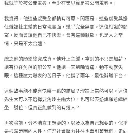
我就等於被公開羞辱，至少在業界算是被公開羞辱。」
我覺得，他這些感受全都情有可原。問題是，這些感受與擔
任雜誌社主編的日常現實面，幾乎完全無關。這位相識的願
望，反而會讓他自己不快樂。會有這種願望，也是人之常
情，只是不太合適。
總之他的願望終究成真。他升上主編，拿到的不只是加薪，
還有位在角落的辦公室。他還一天到晚胃痛，動不動就失
眠。這種壓力爆表的苦日子，他撐了兩年，最後辭職下台。
這個故事能不能有快樂一點的結局？理論上當然可以。這位
先生大可以不選擇要角逐主編大位，也可以表態說願意繼續
坐二號位。但真正能做到的有幾人？
再次強調，分不清真正想要的，以及以為自己想要的，似乎
是根深蒂固的人性。何況社會壓力往往也牽引著我們，走向