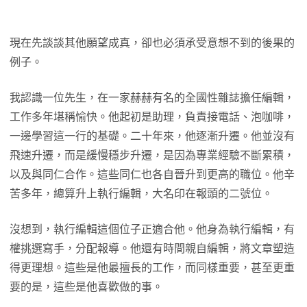
現在先談談其他願望成真，卻也必須承受意想不到的後果的
例子。
我認識一位先生，在一家赫赫有名的全國性雜誌擔任編輯，
工作多年堪稱愉快。他起初是助理，負責接電話、泡咖啡，
一邊學習這一行的基礎。二十年來，他逐漸升遷。他並沒有
飛速升遷，而是緩慢穩步升遷，是因為專業經驗不斷累積，
以及與同仁合作。這些同仁也各自晉升到更高的職位。他辛
苦多年，總算升上執行編輯，大名印在報頭的二號位。
沒想到，執行編輯這個位子正適合他。他身為執行編輯，有
權挑選寫手，分配報導。他還有時間親自編輯，將文章塑造
得更理想。這些是他最擅長的工作，而同樣重要，甚至更重
要的是，這些是他喜歡做的事。