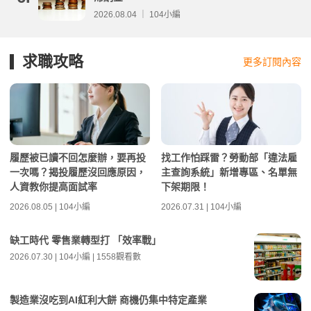
2026.08.04 ｜ 104小編
求職攻略
更多訂閱內容
履歷被已讀不回怎麼辦，要再投
找工作怕踩雷？勞動部「違法雇
一次嗎？揭投履歷沒回應原因，
主查詢系統」新增專區、名單無
人資教你提高面試率
下架期限！
2026.08.05 | 104小編
2026.07.31 | 104小編
缺工時代 零售業轉型打 「效率戰」
2026.07.30 | 104小編 | 1558觀看數
製造業沒吃到AI紅利大餅 商機仍集中特定產業