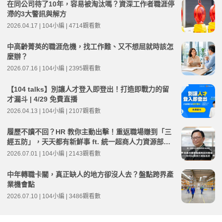
在同公司待了10年，容易被淘汰嗎？資深工作者職涯停
滯的3大警訊與解方
2026.04.17 | 104小編 | 4714觀看數
中高齡菁英的職涯危機，找工作難、又不想屈就時該怎
麼辦？
2026.07.16 | 104小編 | 2395觀看數
【104 talks】別讓人才登入即登出！打造即戰力的留
才漏斗 | 4/29 免費直播
2026.04.13 | 104小編 | 2107觀看數
履歷不讀不回？HR 教你主動出擊！重返職場賺到「三
經五防」，天天都有新鮮事 ft. 統一超商人力資源部經
理 林宸碩 | 高年級不打烊 x 用 AI 點亮第二人生 EP279
2026.07.01 | 104小編 | 2143觀看數
中年轉職卡關，真正缺人的地方卻沒人去？盤點跨界產
業機會點
2026.07.10 | 104小編 | 3486觀看數