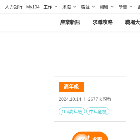
人力銀行
My104
工作
求職
職涯
測驗
學習
產業新訊
求職攻略
職場大
高年級
2024.10.14 ｜
2677
次觀看
104高年級
中年危機