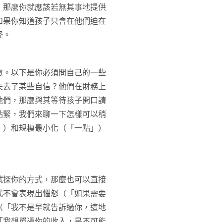
，那麼你就應該若無其事地提供
如果你知道孩子只會在他們迫在
怪。
慮。以下是你必須問自己的一些
失去了某些自信？他們在財務上
他們，那麼與其等待孩子開口請
點緊，我們來聊一下怎樣可以稍
」）和規模最小化（「一點」）
試探你的方式，那麼也可以直接
式不會表現出惱怒（「如果需要
（「我不是早就告訴過你，這地
「我想單憑你的收入，是不可能