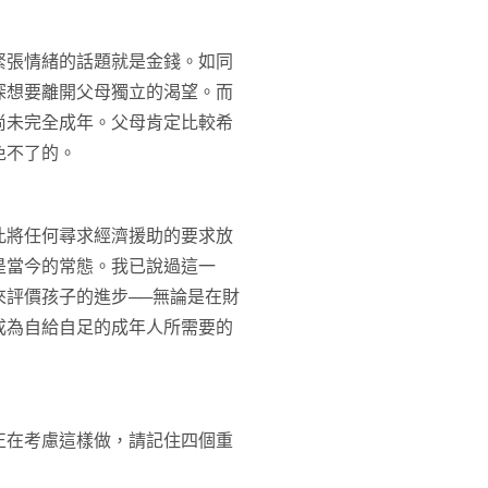
緊張情緒的話題就是金錢。如同
深想要離開父母獨立的渴望。而
尚未完全成年。父母肯定比較希
免不了的。
此將任何尋求經濟援助的要求放
是當今的常態。我已說過這一
評價孩子的進步──無論是在財
成為自給自足的成年人所需要的
正在考慮這樣做，請記住四個重