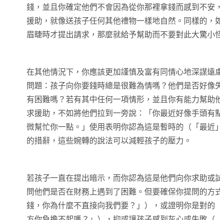
錢，並且你確定他們不會因為從你那裡拿錢而感到不安
援助，就像送孩子任何其他禮物一樣地自然。同樣的，
眉睫時才提出請求，那麼就給予幫助而不要對此大驚小
在其他情況下，你應該更加謹慎及富有同情心地深謀遠
問題：孩子向你要錢時總是很難為情嗎？他們是否好像
有困難嗎？若有其中任何一項情形，並且你有能力幫助
求援助，不如將他們拉到一旁說：「你最近好像手頭有
微幫忙你一點。」使用表明你認為這是暫時的（「最近
的措辭，這些婉轉的說法可以減輕孩子的壓力。
若孩子一直在提出暗示，而你認為這是他們向你求助或
問他們是否在財務上遇到了困難。但要確保你提問的方
錢，你為什麼不直接向我們要？」），或證明你是對的
方你負擔不起嗎？」），抑或讓孩子感到灰心或失敗（