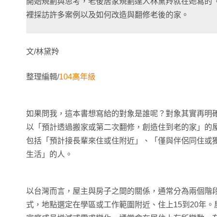
開始規劃與思考，老後居家規劃達人林黛羚就在她寫的
裡採訪許多案例以及如何改造與翻修老後的家。
文/林黛羚
整理編輯/
104高年級
如果問我，這本書想寫給的對象是誰呢？對象其實再明確
以「預計透過搬家或第二次翻修，創造住到老的家」的
包括「預計接長輩來住或住附近」、「僅與伴侶同住或
生活」的人。
以台灣而言，屋主與房子之間的關係，通常分為兩個階
式，地點選定在學區或工作範圍附近、住上15到20年。