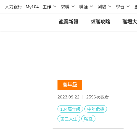
人力銀行
My104
工作
求職
職涯
測驗
學習
產業新訊
求職攻略
職場大
高年級
2023.09.22 ｜
2596
次觀看
104高年級
中年危機
第二人生
轉職