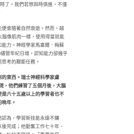
過時了。我們若想與時俱進，不僅
。
能便會隨著自然衰退。然而，越
，亦即大腦像肌肉一樣，使用得當就能
知能力。神經學家馬塞爾．梅蘇
agers)儘管年紀日增，認知能力卻幾乎
用思考的艱鉅任務。
到的東西。瑞士神經科學家盧
對象發現，他們練習了五個月後，大腦
使是六十五歲以上的學習者也不
的晚年。
他認為，學習新技能永遠不嫌
以後完成；他勤奮工作七十年、