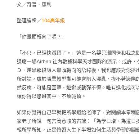
文／奇普．康利
整理編輯／
104高年級
「你暈頭轉向了嗎？」
「不只，已經快滅頂了。」這是一名嬰兒潮同儕和我之
退席一場Airbnb 社內數據科學天才團隊的演示。或許
Ｄ．連恩那段讓人暈頭轉向的語錄後，我也應該對你提
所討論，處於職業轉型期可能會陷入混亂、摸不著邊際
然反應，可能是回擊、逃避或動彈不得。唯有進化成可
讓你得以悠遊其中，不致滅頂。
如果你覺得自己早就把所學還給老師了，對閱讀本章稍
家老子所說一句言簡意賅的古諺：「為學日增、為道日
輯所學所知，正是修習人生下半場如何生活與學習的關