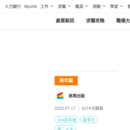
人力銀行
My104
工作
求職
職涯
測驗
學習
產業新訊
求職攻略
職場大
高年級
商周出版
2023.07.17 ｜
6376
次觀看
104高年級
競爭力
第二人生