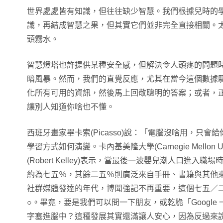
世界處處皆有知識，但往往缺少智慧。我們根據兒時的
識，再結成智慧之果，但其實它們並非完全直接相關。
頭霧水。
智慧燈塔也許提供某種安全感，但解決令人頭疼的問題
暗風暴。然而，我們的直覺反應，尤其在當今這個數據
化所有可用的資訊，然後馬上回敬聰明的答案；或者，
讓別人知道你啥也不懂。
西班牙畫家畢卡索(Picasso)說：「電腦沒啥用，只
學習方式如何演變。卡內基美隆大學(Carnegie Mellon U
(Robert Kelley)表示，當最後一波嬰兒潮人口進
約為七五％，其餘二五％則廣泛來自手冊、書籍與其他
社群媒體發達的年代，博聞強記不再重要，這個七五／
○。畢竟，要是我們可以問一下朋友，或乾脆「Google
字塞進腦中？這種發展其實還滿讓人安心，因為反過來