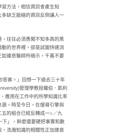
學習方法，相信資訊會產生知
太多缺乏脈絡的資訊反倒讓人一
時，往往必須勇闖不知多高的黑
驅動的世界裡，卻是試圖快速消
正如連恩醫師所暗示，千萬不要
會給你答案。」回想一下過去三十年
niversity)管理學教授羅伯．凱利
入職場時，應用在工作中的所學知識比率
來源。時至今日，在搜尋引擎與
二五的組合已經反轉成一○／九
 一下」，幹麼還要硬把事實和數
說，浩瀚知識的相關性正加速衰