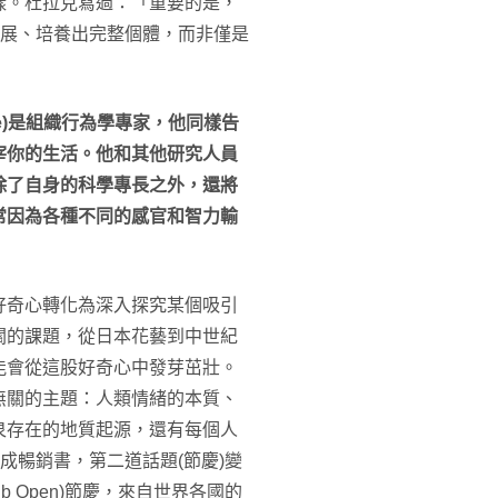
樣。杜拉克寫過：「重要的是，
發展、培養出完整個體，而非僅是
 Dane)是組織行為學專家，他同樣告
宰你的生活。他和其他研究人員
除了自身的科學專長之外，還將
常因為各種不同的感官和智力輸
好奇心轉化為深入探究某個吸引
關的課題，從日本花藝到中世紀
能會從這股好奇心中發芽茁壯。
無關的主題：人類情緒的本質、
泉存在的地質起源，還有每個人
成暢銷書，第二道話題(節慶)變
b Open)節慶，來自世界各國的