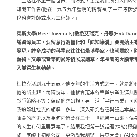
「生活在不止一個世界」的方式，更是我們所有人的榜
知識工作者(他在一九五九年發明的稱謂)到了中年時就
稅務會計師或水力工程師。」
萊斯大學(Rice University)教授艾瑞克．丹恩(Erik
誡資深員工，要留意行為僵化和「認知壕溝」會開始主
發現，許多成功的科學家往往也是博學家，也就是說，
藝術、文學或音樂的愛好發展成副業。年長者的大腦常
入變得生氣勃勃。
杜拉克活到九十五歲，他晚年的生活方式之一，就是將
他的新主題。每隔幾年，他就會蒐集各種與事業生涯無
戰爭策略不等；偶爾他會幻想，另一道「平行事業」可
我追隨杜拉克的領導十多年，深入研究各種與飯店本業
節慶的歷史以及為何它們會在二十一世紀捲土重來、溫
的人生有何重要意義等。結果我把第一道話題(情緒)轉變
成一家線上初創公司，更激勵我創辦「房東大會」(Airbn