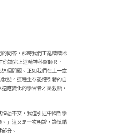
間的問答，那時我們正亂糟糟地
，在你讀完上述精神科醫師Ｒ．
出這個問題。正如我們在上一章
的狀態。這種生存恐懼引發的自
以適應變化的學習者才是救贖，
感惶恐不安，我僅引述中國哲學
損。」這又是一次明證，謹慎編
鍵部分。