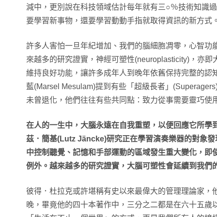
減中，更別說在科技領域估計每年就有三○％技術知識
要學習新事物，還要學習動動手指就取得資訊的新方式
許多人害怕一旦年紀增加、我們的腦細胞凋零，心智功
來越多的研究證實，神經可塑性(neuroplasticity)
維持良好功能，讓許多成年人到晚年依舊保持完整的認
藍(Marsel Mesulam)提到有些「超級長者」(Super
未曾退化，他們往往有些共同點：致力從事需要靈巧使
在人的一生中，大腦永遠在自我重塑，以便回應它所學
茲．簡基(Lutz Jäncke)研究正在學習演奏樂器的
中控制聽覺、記憶和手部運動的區域發生重大變化，即
例外。越來越多的研究證實，大腦可塑性會延續到我們
彼得．杜拉克或許堪稱有史以來最偉大的管理理論家，
晚，畢竟他的四十本著作中，三分之二都是在六十五歲