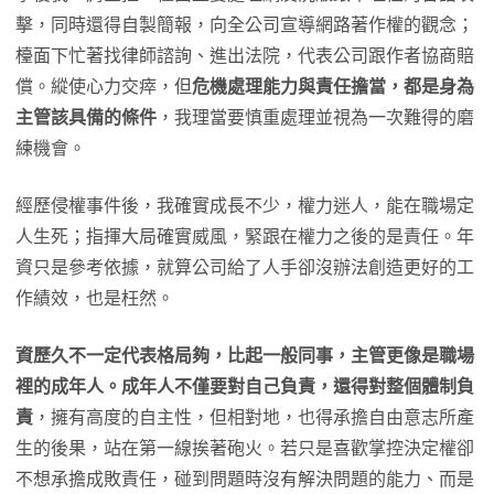
擊，同時還得自製簡報，向全公司宣導網路著作權的觀念；
檯面下忙著找律師諮詢、進出法院，代表公司跟作者協商賠
償。縱使心力交瘁，但
危機處理能力與責任擔當，都是身為
主管該具備的條件
，我理當要慎重處理並視為一次難得的磨
練機會。
經歷侵權事件後，我確實成長不少，權力迷人，能在職場定
人生死；指揮大局確實威風，緊跟在權力之後的是責任。年
資只是參考依據，就算公司給了人手卻沒辦法創造更好的工
作績效，也是枉然。
資歷久不一定代表格局夠，比起一般同事，主管更像是職場
裡的成年人。成年人不僅要對自己負責，還得對整個體制負
責
，擁有高度的自主性，但相對地，也得承擔自由意志所產
生的後果，站在第一線挨著砲火。若只是喜歡掌控決定權卻
不想承擔成敗責任，碰到問題時沒有解決問題的能力、而是