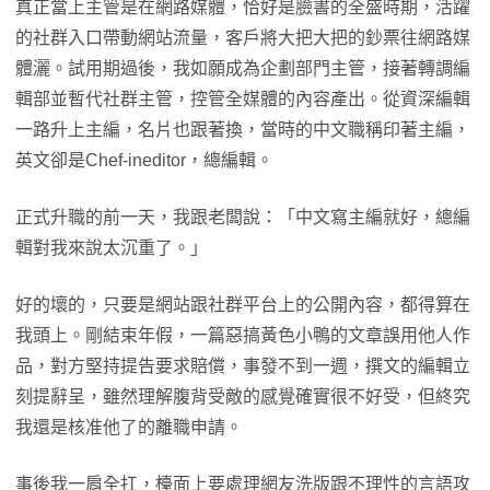
真正當上主管是在網路媒體，恰好是臉書的全盛時期，活躍
的社群入口帶動網站流量，客戶將大把大把的鈔票往網路媒
體灑。試用期過後，我如願成為企劃部門主管，接著轉調編
輯部並暫代社群主管，控管全媒體的內容產出。從資深編輯
一路升上主編，名片也跟著換，當時的中文職稱印著主編，
英文卻是Chef-ineditor，總編輯。
正式升職的前一天，我跟老闆說：「中文寫主編就好，總編
輯對我來說太沉重了。」
好的壞的，只要是網站跟社群平台上的公開內容，都得算在
我頭上。剛結束年假，一篇惡搞黃色小鴨的文章誤用他人作
品，對方堅持提告要求賠償，事發不到一週，撰文的編輯立
刻提辭呈，雖然理解腹背受敵的感覺確實很不好受，但終究
我還是核准他了的離職申請。
事後我一肩全扛，檯面上要處理網友洗版跟不理性的言語攻