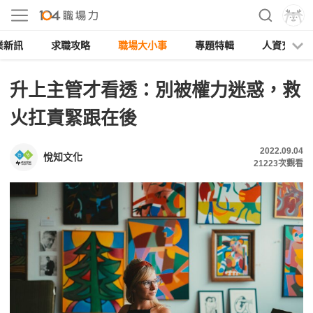
業新訊
求職攻略
職場大小事
專題特輯
人資充電
升上主管才看透：別被權力迷惑，救
火扛責緊跟在後
2022.09.04
悅知文化
21223
次觀看