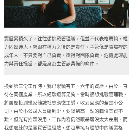
資歷累積久了，往往想挑戰管理職，但並不代表格局夠，權
力固然迷人，緊跟在權力之後的是責任。主管像是職場裡的
成年人，不只要對自己負責，還得對團隊負責，危機處理能
力與責任擔當，都是身為主管該具備的條件。
換到第三份工作時，我已累積有五、六年的資歷，由於一直
待在同個產業，所以經驗還算足夠。當時很想挑戰管理職，
將履歷投到幾家雜誌社想應徵主編，收到回應的全是小公
司。由於小公司人員編制少，要談到高一點的職位其實不
難。但光有抬頭沒用，工作內容仍然跟基層沒太大差別，而
我想磨練的是實質管理經驗，想趁早擁有理想中的職業格