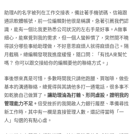
助理A的名字被列在工作交接表，備註著手機號碼、信箱跟
通訊軟體帳號，前一位編輯對他很是稱讚，急著引薦我們認
識，能有一個比我更熟悉公司狀況的左右手是好事。A做事
細心，能察覺到我的需求，但一個人蠻幹慣了，突然間不曉
得該分哪些事給助理做，不好意思麻煩人就得麻煩自己。隔
月截稿，總編輯發現我進度緩慢，隨口問：「有找A來幫忙
嗎？ 你可以跟交接給你的編輯要他的聯絡方式。」
事後想來真是可惜，多數時間我只請他跑腿、買咖啡，做些
基本的溝通聯絡，總覺得與其請他多打一通電話，很多事不
如乾脆自己做算了。
讓助理淪為打雜、形同虛設，證明我的
管理能力不足。
倍受挫折的我開啟人力銀行履歷、準備尋找
新工作時，其中有一欄是直接管理人數，還記得當時「一
人」勾選的有點心虛。