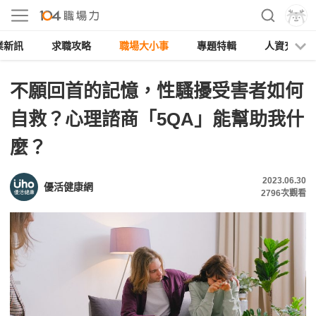
業新訊
求職攻略
職場大小事
專題特輯
人資充電
不願回首的記憶，性騷擾受害者如何
自救？心理諮商「5QA」能幫助我什
麼？
2023.06.30
優活健康網
2796
次觀看