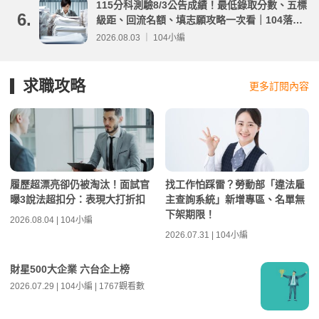
115分科測驗8/3公告成績！最低錄取分數、五標
6.
級距、回流名額、填志願攻略一次看｜104落點
分析
2026.08.03 ｜ 104小編
求職攻略
更多訂閱內容
履歷超漂亮卻仍被淘汰！面試官
找工作怕踩雷？勞動部「違法雇
曝3說法超扣分：表現大打折扣
主查詢系統」新增專區、名單無
下架期限！
2026.08.04 | 104小編
2026.07.31 | 104小編
財星500大企業 六台企上榜
2026.07.29 | 104小編 | 1767觀看數