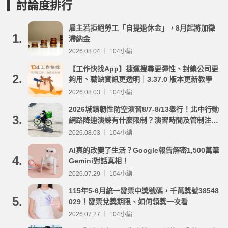
討論度排行
雇主若拒絕勞工「自提退休金」，8月起將加徵
1.
滯納金
2026.08.04 ｜ 104小編
【工作快找App】捷運搜尋更彈性、封鎖公司更
2.
夠用、職缺資訊更透明｜3.37.0 版本更新教學
2026.08.03 ｜ 104小編
2026城鎮韌性防空演習8/7-8/13舉行！北中行動
3.
網路降速演練有什麼限制？演習時間及管制注意
事項整理
2026.08.03 ｜ 104小編
AI真的改變了生活？Google報告解密1,500萬筆
4.
Gemini對話真相！
2026.07.29 ｜ 104小編
115年5-6月統一發票中獎號碼，千萬獎號38548
5.
029！發票兌獎期限、如何領獎一次看
2026.07.27 ｜ 104小編