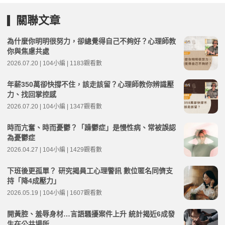
關聯文章
為什麼你明明很努力，卻總覺得自己不夠好？心理師教
你與焦慮共處
2026.07.20 | 104小編 | 1183觀看數
年薪350萬卻快撐不住，該走該留？心理師教你辨識壓
力、找回掌控感
2026.07.20 | 104小編 | 1347觀看數
時而亢奮、時而憂鬱？「躁鬱症」是慢性病、常被誤認
為憂鬱症
2026.04.27 | 104小編 | 1429觀看數
下班後更孤單？ 研究揭員工心理警訊 數位匿名同儕支
持「降4成壓力」
2026.05.19 | 104小編 | 1607觀看數
開黃腔、羞辱身材…言語騷擾案件上升 統計揭近6成發
生在公共場所