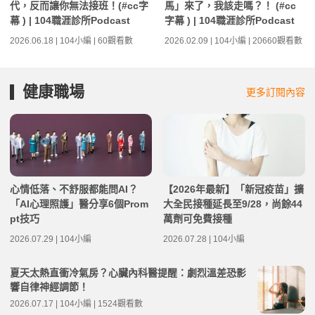
代，反而讓你無法接班！(#cc字
馬」來了，我該走嗎？！ (#cc
幕 ) | 104職涯診所Podcast
字幕 ) | 104職涯診所Podcast
2026.06.18 | 104小編 | 60觀看數
2026.02.09 | 104小編 | 20660觀看數
健康職場
更多訂閱內容
心情低落、不舒服都能問AI？
【2026年最新】「新冠疫苗」擴
「AI心理照護」醫分享6個Prom
大全民接種延長至9/28，尚餘44
pt技巧
萬劑可免費接種
2026.07.29 | 104小編
2026.07.28 | 104小編
夏天太熱直衝冷氣房？心臟內科醫提醒：劇烈溫差恐影
響自律神經調節！
2026.07.17 | 104小編 | 1524觀看數