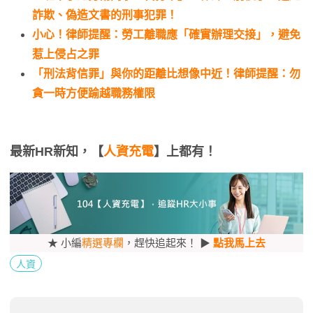
詐欺、偽造文書的刑事犯罪！
小心！律師提醒：勞工離職應「確實辦理交接」，避免
惹上侵占之罪
「刑法背信罪」與你的距離比想像中近！律師提醒：勿
貪一時方便踰越職務權限
最新HR新知，【
人資充電
】上都有！
★ 小編
精選專欄
，趕快追起來！ ▶
點我馬上去
人資