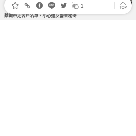
1
離職帶走客戶名單，小心違反營業秘密
2026.03.24 | 104小編 | 2875觀看數
員工自己主動要求「不投勞保」，公司能因此免責嗎？
2026.07.06 | 104小編 | 1608觀看數
新聞中的法律／競業禁止條款 須滿足四要件
2026.07.28 | 104小編 | 2137觀看數
有假不敢請？「出勤主義」的風險
2026.07.07 | 104小編 | 1867觀看數
學習資源