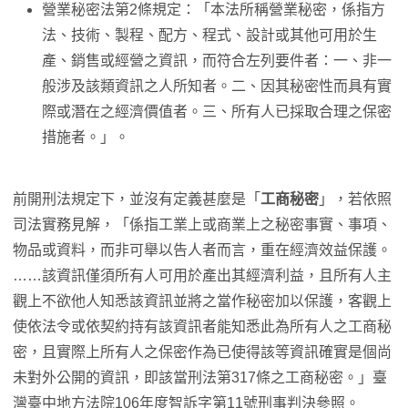
營業秘密法第2條規定：「本法所稱營業秘密，係指方
法、技術、製程、配方、程式、設計或其他可用於生
產、銷售或經營之資訊，而符合左列要件者：一、非一
般涉及該類資訊之人所知者。二、因其秘密性而具有實
際或潛在之經濟價值者。三、所有人已採取合理之保密
措施者。」。
前開刑法規定下，並沒有定義甚麼是「
工商秘密
」，若依照
司法實務見解，「係指工業上或商業上之秘密事實、事項、
物品或資料，而非可舉以告人者而言，重在經濟效益保護。
……該資訊僅須所有人可用於產出其經濟利益，且所有人主
觀上不欲他人知悉該資訊並將之當作秘密加以保護，客觀上
使依法令或依契約持有該資訊者能知悉此為所有人之工商秘
密，且實際上所有人之保密作為已使得該等資訊確實是個尚
未對外公開的資訊，即該當刑法第317條之工商秘密。」臺
灣臺中地方法院106年度智訴字第11號刑事判決參照。