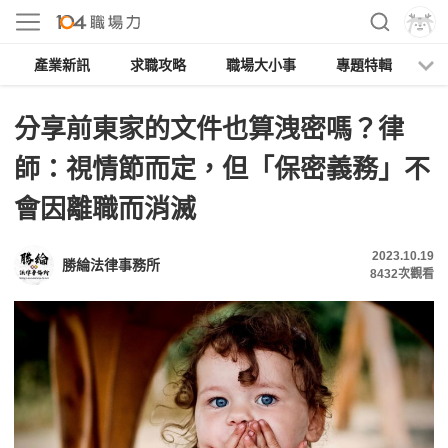
產業新訊
求職攻略
職場大小事
專題特輯
人
分享前東家的文件也算洩密嗎？律
師：視情節而定，但「保密義務」不
會因離職而消滅
2023.10.19
勝綸法律事務所
8432
次觀看