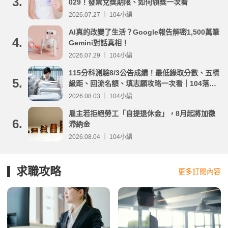
3.
029！發票兌獎期限、如何領獎一次看
2026.07.27 ｜ 104小編
AI真的改變了生活？Google報告解密1,500萬筆
4.
Gemini對話真相！
2026.07.29 ｜ 104小編
115分科測驗8/3公告成績！最低錄取分數、五標
5.
級距、回流名額、填志願攻略一次看｜104落點
分析
2026.08.03 ｜ 104小編
雇主若拒絕勞工「自提退休金」，8月起將加徵
6.
滯納金
2026.08.04 ｜ 104小編
求職攻略
更多訂閱內容