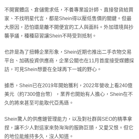
不開實體店、倉儲需求低，不養專業設計師、直接發貨給買
家、不找明星代言，都是Shein得以壓低售價的關鍵。但最
大原因，恐怕還是離不開便宜的工人與面料。外加環境與抄
襲爭議，種種惡習讓Shein不時受到抵制。
也許是為了扭轉企業形象，Shein近期也推出二手衣物交易
平台、加碼投資供應商，企業公關也在11月首度接受媒體採
訪，可見Shein想要在全球再下一城的野心。
據悉，Shein已在2019年開始獲利，2022年營收上看240億
美元（約7300億台幣），業界也開始有人擔心，Shein在不
久的將來甚至可能取代亞馬遜。
Shein驚人的供應鏈管理能力，以及對社群與SEO的精準拿
捏，讓不少人對這家來勢洶洶的服飾巨頭，又愛又恨。但它
的地位能維持多久，沒人知道。