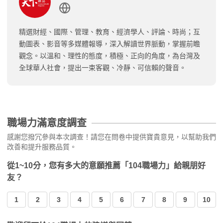
精選財經、國際、管理、教育、經濟學人、評論、時尚；互
動圖表、影音等多媒體報導，深入解讀世界脈動，掌握前瞻
觀念。以溫和、理性的態度，積極、正向的角度，為台灣及
全球華人社會，提出一束客觀、冷靜、可信賴的聲音。
職場力滿意度調查
感謝您撥冗參與本次調查！請您在問卷中提供寶貴意見，以幫助我們
改善和提升服務品質。
從1~10分，您有多大的意願推薦「104職場力」給親朋好
友？
1
2
3
4
5
6
7
8
9
10