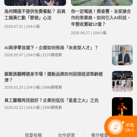
為何輝達不提供免費餐點？ 前員
你一定喝過！鼎泰豐、全家搶合
工揭黃仁勳「節儉」心法
作的茶業商，如何引入AI科技、
年營收賣破12億？
2026.07.01 | 104小編
2026.06.27 | 104小編
AI與淨零浪潮下，企業如何佈局「未來型人才」？
2026.05.07 | 104小編 | 2270觀看數
銀髮族翻轉健身市場！運動品牌如何迎接這波熟齡經
濟？
2026.03.25 | 104小編 | 2686觀看數
員工離職再找就好？企業別低估「星星之火」之兆
2026.03.12 | 104小編 | 2590觀看數
我要投稿
合作提案
著作權聲明