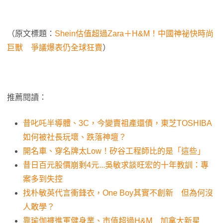
（原文標題：
Shein估值超過Zara＋H&M！中國神祕快時尚
巨獸 爭議爆表仍全球狂賣
）
推薦閱讀：
昔叱吒半導體、3C，今變賣祖產還債，東芝TOSHIBA
如何被社長玩壞、跌落神壇？
開名車、穿名牌太Low！矽谷工程師比的是「這些」
昔日百元股價崩剩4元...吳敏求談旺宏的十年教訓：專
案多到失控
找朴敏英代言衝鋒衣，One Boy其實不創新 但為何沒
人敢學？
靠瑜伽褲進軍健身業、市值超過H&M 加拿大新星