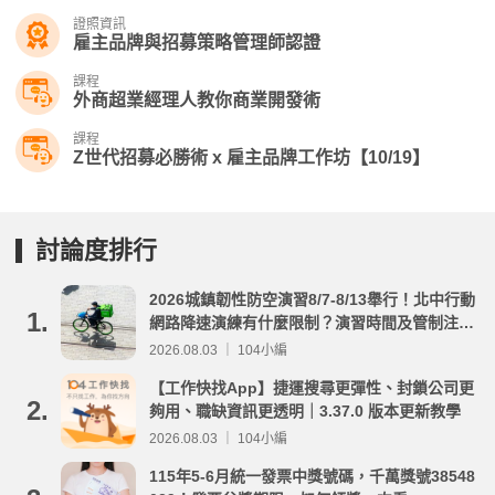
證照資訊
雇主品牌與招募策略管理師認證
課程
外商超業經理人教你商業開發術
課程
Z世代招募必勝術 x 雇主品牌工作坊【10/19】
討論度排行
2026城鎮韌性防空演習8/7-8/13舉行！北中行動
1.
網路降速演練有什麼限制？演習時間及管制注意
事項整理
2026.08.03 ｜ 104小編
【工作快找App】捷運搜尋更彈性、封鎖公司更
2.
夠用、職缺資訊更透明｜3.37.0 版本更新教學
2026.08.03 ｜ 104小編
115年5-6月統一發票中獎號碼，千萬獎號38548