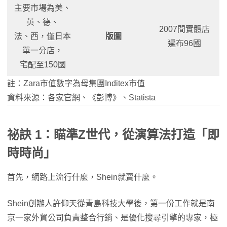
主要市場為美、
英、德、
2007間實體店
法、西，僅日本
版圖
遍布96國
單一分店，
宅配至150國
註：Zara市值數字為母集團Inditex市值
資料來源：各家官網、《彭博》、Statista
祕訣 1：瞄準Z世代，從演算法打造「即
時時尚」
首先，網路上流行什麼，Shein就賣什麼。
Shein創辦人許仰天從青島科技大學後，第一份工作就是南
京一家外貿公司負責整合行銷、是優化搜尋引擎的專家，極