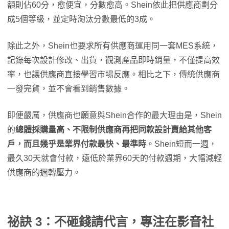
額則佔60分，愈便宜，分數愈高。Shein依此把供應商劃分
成5個等級，並定時淘汰分數最低的3成。
除此之外，Shein也要求所有供應商運用同一套MES系統，
記錄每次設計修改、出貨，觀測產品即時銷量，不僅提高效
率，也讓供應商直接學習市場反應。相比之下，傳統供應商
一發完貨，並不會看到銷售數據。
即便嚴厲，供應商也願意與Shein合作的最大理由是，Shein
的
總體採購量高、不限制供應商再把同款設計賣給其他客
戶，而且幾乎是業界付款最快、最準時
。Shein短而一週，
最久30天就會付款，遠低於業界60天的付款週期，大幅減輕
供應商的週轉壓力。
祕訣 3：不砸錢請代言，專注在影音社