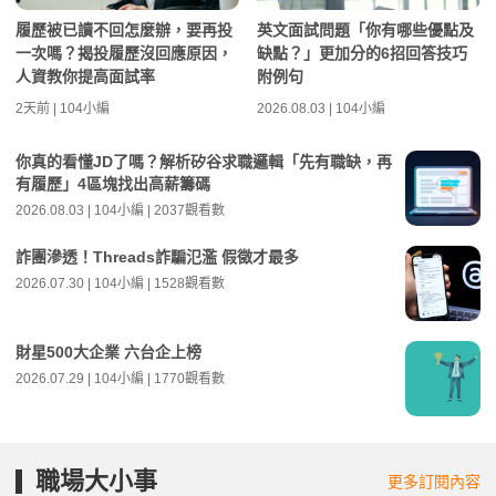
履歷被已讀不回怎麼辦，要再投
英文面試問題「你有哪些優點及
一次嗎？揭投履歷沒回應原因，
缺點？」更加分的6招回答技巧
人資教你提高面試率
附例句
2天前 | 104小編
2026.08.03 | 104小編
你真的看懂JD了嗎？解析矽谷求職邏輯「先有職缺，再
有履歷」4區塊找出高薪籌碼
2026.08.03 | 104小編 | 2037觀看數
詐團滲透！Threads詐騙氾濫 假徵才最多
2026.07.30 | 104小編 | 1528觀看數
財星500大企業 六台企上榜
2026.07.29 | 104小編 | 1770觀看數
職場大小事
更多訂閱內容