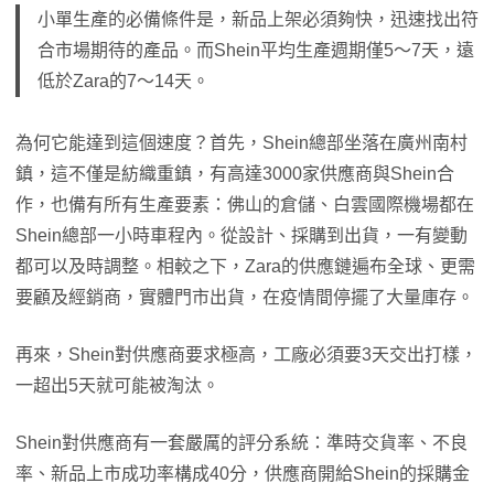
小單生產的必備條件是，新品上架必須夠快，迅速找出符
合市場期待的產品。而Shein平均生產週期僅5～7天，遠
低於Zara的7～14天。
為何它能達到這個速度？首先，Shein總部坐落在廣州南村
鎮，這不僅是紡織重鎮，有高達3000家供應商與Shein合
作，也備有所有生產要素：佛山的倉儲、白雲國際機場都在
Shein總部一小時車程內。從設計、採購到出貨，一有變動
都可以及時調整。相較之下，Zara的供應鏈遍布全球、更需
要顧及經銷商，實體門市出貨，在疫情間停擺了大量庫存。
再來，Shein對供應商要求極高，工廠必須要3天交出打樣，
一超出5天就可能被淘汰。
Shein對供應商有一套嚴厲的評分系統：準時交貨率、不良
率、新品上市成功率構成40分，供應商開給Shein的採購金