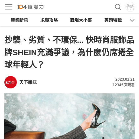
產業新訊
求職攻略
職場大小事
專題特輯
人
抄襲、劣質、不環保... 快時尚服飾品
牌SHEIN充滿爭議，為什麼仍席捲全
球年輕人？
2023.02.21
天下雜誌
12345
次觀看