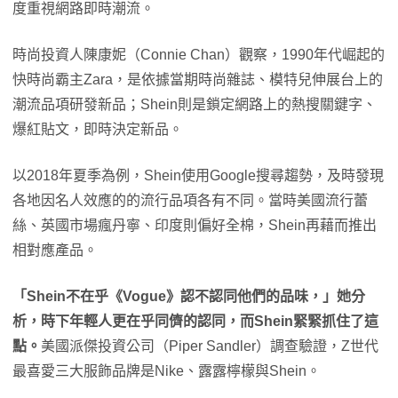
度重視網路即時潮流。
時尚投資人陳康妮（Connie Chan）觀察，1990年代崛起的
快時尚霸主Zara，是依據當期時尚雜誌、模特兒伸展台上的
潮流品項研發新品；Shein則是鎖定網路上的熱搜關鍵字、
爆紅貼文，即時決定新品。
以2018年夏季為例，Shein使用Google搜尋趨勢，及時發現
各地因名人效應的的流行品項各有不同。當時美國流行蕾
絲、英國市場瘋丹寧、印度則偏好全棉，Shein再藉而推出
相對應產品。
「Shein不在乎《Vogue》認不認同他們的品味，」她分
析，時下年輕人更在乎同儕的認同，而Shein緊緊抓住了這
點。
美國派傑投資公司（Piper Sandler）調查驗證，Z世代
最喜愛三大服飾品牌是Nike、露露檸檬與Shein。