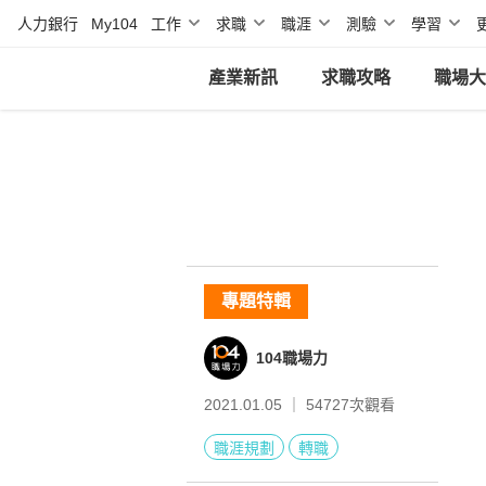
人力銀行
My104
工作
求職
職涯
測驗
學習
產業新訊
求職攻略
職場大
專題特輯
104職場力
2021.01.05 ｜
54727
次觀看
職涯規劃
轉職