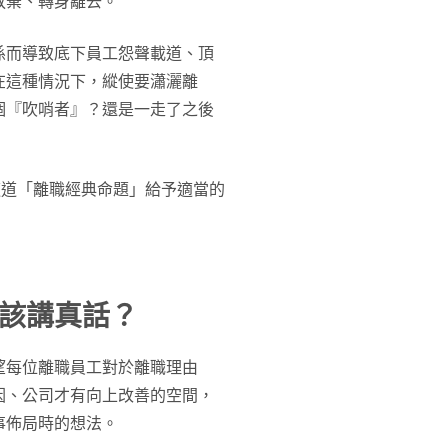
放棄、轉身離去。
係而導致底下員工怨聲載道、頂
在這種情況下，縱使要瀟灑離
個『吹哨者』？還是一走了之後
這道「離職經典命題」給予適當的
該講真話？
望每位離職員工對於離職理由
因、公司才有向上改善的空間，
事佈局時的想法。