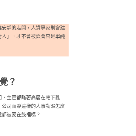
議安靜的走開，人資專家則會建
對人」，才不會被誤會只是單純
覺？
問，主管都瞞著高層在底下亂
，公司面臨這樣的人事動盪怎麼
遠都被蒙在鼓裡嗎？