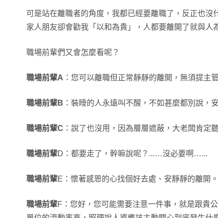
可是站在離職者的角度，我都已經要離職了，反正也沒
家人朋友卻會勸我「以和為貴」，人都要離開了就與人
職場前輩們又會怎麼看呢？
職場前輩A
：您可以離職但正常靜靜的離開，無須提主
職場前輩B
：裝睡的人永遠叫不醒，不如甚麼都別說，
職場前輩C
：說了也沒用，因為層層遮蔽，大老闆肯定
職場前輩
D：都要走了，幹嘛說呢？...…沒必要啊…...
職場前輩
E：懷著感恩的心找個好去處、安靜靜的離開
職場前輩
F：您好，您可能需要注意一件事，就是跟貴
單位的流動率高，照理說人資應該主動關心到底發生什