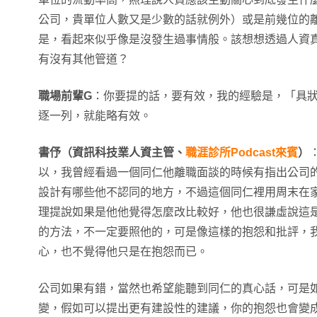
公司，貴單位人數又是少數的話就例外）或是前幾位的
是，看起來似乎像是沒發生過事情般。該想想透過人資
有沒有其他管道？
職場前輩G
：你要提的話，要有效，我的經驗是，「具
逐一列，就能略有效。
書伃（資訊科技業人資主管
、
職涯診所Podcast來賓
）
以，我曾經看過一個同仁他離職面談的時候有指出公司
設計有哪些他不認同的地方，不過這個同仁裡用周末在
理提說如果是他他覺得怎麼改比較好，他也很謙虛說這
的方法，不一定要照他的，可是像這樣的抱怨和批評，
心，也不覺得他只是在抱怨而已。
公司如果有錯，當然也希望能聽到同仁的真心話，可是
變，假如可以提出更有建設性的建議，你的抱怨也會變