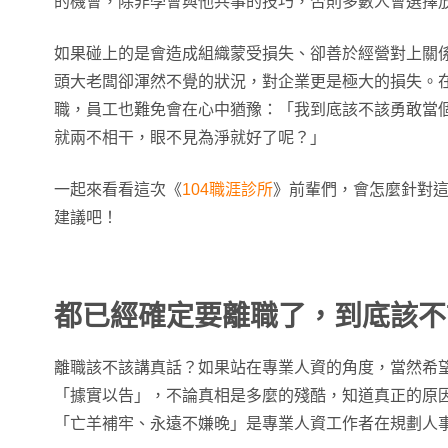
的機會，除非學會與他共事的技巧，否則多數人會選擇
如果碰上的是會造成組織蒙受損失、卻善於經營對上關
頭大老闆卻渾然不覺的狀況，對企業更是極大的損失。
職，員工也難免會在心中猶豫：「我到底該不該勇敢當
就兩不相干，眼不見為淨就好了呢？」
一起來看看這次《
104職涯診所
》前輩們，會怎麼針對
建議吧！
都已經確定要離職了，到底該不
離職該不該講真話？如果站在專業人資的角度，當然希
「據實以告」，不論真相是多麼的殘酷，知道真正的原
「亡羊補牢、永遠不嫌晚」是專業人資工作者在規劃人