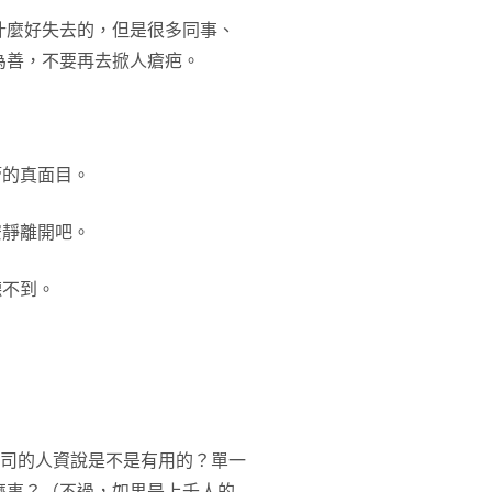
什麼好失去的，但是很多同事、
為善，不要再去掀人瘡疤。
管的真面目。
安靜離開吧。
聽不到。
。
公司的人資說是不是有用的？單一
麼事？（不過，如果是上千人的