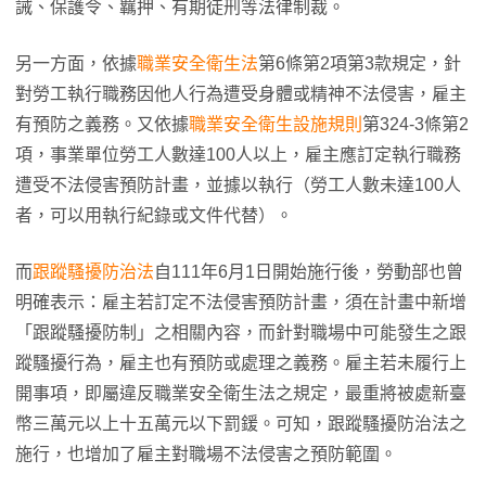
誡、保護令、羈押、有期徒刑等法律制裁。
另一方面，依據
職業安全衛生法
第6條第2項第3款規定，針
對勞工執行職務因他人行為遭受身體或精神不法侵害，雇主
有預防之義務。又依據
職業安全衛生設施規則
第324-3條第2
項，事業單位勞工人數達100人以上，雇主應訂定執行職務
遭受不法侵害預防計畫，並據以執行（勞工人數未達100人
者，可以用執行紀錄或文件代替）。
而
跟蹤騷擾防治法
自111年6月1日開始施行後，勞動部也曾
明確表示：雇主若訂定不法侵害預防計畫，須在計畫中新增
「跟蹤騷擾防制」之相關內容，而針對職場中可能發生之跟
蹤騷擾行為，雇主也有預防或處理之義務。雇主若未履行上
開事項，即屬違反職業安全衛生法之規定，最重將被處新臺
幣三萬元以上十五萬元以下罰鍰。可知，跟蹤騷擾防治法之
施行，也增加了雇主對職場不法侵害之預防範圍。