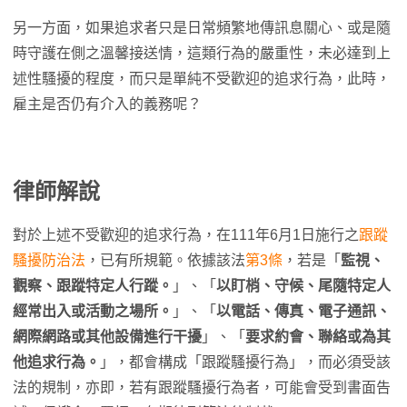
另一方面，如果追求者只是日常頻繁地傳訊息關心、或是隨
時守護在側之溫馨接送情，這類行為的嚴重性，未必達到上
述性騷擾的程度，而只是單純不受歡迎的追求行為，此時，
雇主是否仍有介入的義務呢？
律師解說
對於上述不受歡迎的追求行為，在111年6月1日施行之
跟蹤
騷擾防治法
，已有所規範。依據該法
第3條
，若是「
監視、
觀察、跟蹤特定人行蹤。
」、「
以盯梢、守候、尾隨特定人
經常出入或活動之場所。
」、「
以電話、傳真、電子通訊、
網際網路或其他設備進行干擾
」、「
要求約會、聯絡或為其
他追求行為。
」，都會構成「跟蹤騷擾行為」，而必須受該
法的規制，亦即，若有跟蹤騷擾行為者，可能會受到書面告