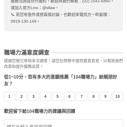
服務洽詢或合作邀約，歡迎與我們聯繫：(02) 2542-6860，
或加入官方Line：@sllaw。
📞 若您有急件或想直接討論，也歡迎來電找方一昕副理：
0919-130-149。
職場力滿意度調查
感謝您撥冗參與本次調查！請您在問卷中提供寶貴意見，以幫助我們
改善和提升服務品質。
從1~10分，您有多大的意願推薦「104職場力」給親朋好
友？
1
2
3
4
5
6
7
8
9
10
歡迎留下給104職場力的建議與回饋