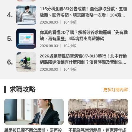
115分科測驗8/3公告成績！最低錄取分數、五標
4.
級距、回流名額、填志願攻略一次看｜104落點
分析
2026.08.03 ｜ 104小編
你真的看懂JD了嗎？解析矽谷求職邏輯「先有職
5.
缺，再有履歷」4區塊找出高薪籌碼
2026.08.03 ｜ 104小編
2026城鎮韌性防空演習8/7-8/13舉行！北中行動
6.
網路降速演練有什麼限制？演習時間及管制注意
事項整理
2026.08.03 ｜ 104小編
求職攻略
更多訂閱內容
履歷被已讀不回怎麼辦，要再投
不把業務當消耗品，這家連年成