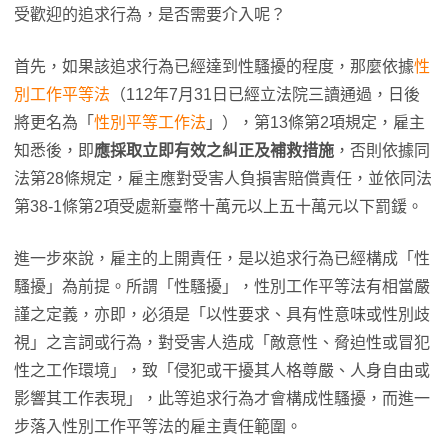
受歡迎的追求行為，是否需要介入呢？
首先，如果該追求行為已經達到性騷擾的程度，那麼依據
性
別工作平等法
（112年7月31日已經立法院三讀通過，日後
將更名為「
性別平等工作法
」），第13條第2項規定，雇主
知悉後，即
應採取立即有效之糾正及補救措施
，否則依據同
法第28條規定，雇主應對受害人負損害賠償責任，並依同法
第38-1條第2項受處新臺幣十萬元以上五十萬元以下罰鍰。
進一步來說，雇主的上開責任，是以追求行為已經構成「性
騷擾」為前提。所謂「性騷擾」，性別工作平等法有相當嚴
謹之定義，亦即，必須是「以性要求、具有性意味或性別歧
視」之言詞或行為，對受害人造成「敵意性、脅迫性或冒犯
性之工作環境」，致「侵犯或干擾其人格尊嚴、人身自由或
影響其工作表現」，此等追求行為才會構成性騷擾，而進一
步落入性別工作平等法的雇主責任範圍。