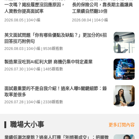
一次嗎？揭投履歷沒回應原因，
長的保險公司，靠長期主義讓員
人資教你提高面試率
工業績自然翻10倍
2026.08.05 | 104小編
2026.08.04 | 104小編
英文面試問題「你有哪些優點及缺點？」更加分的6招
回答技巧附例句
2026.08.03 | 104小編 | 9536觀看數
製造業沒吃到AI紅利大餅 商機仍集中特定產業
2026.07.30 | 104小編 | 1485觀看數
面試最重要的不是自我介紹！過來人曝5關鍵細節：錄
取率差很多
2026.07.28 | 104小編 | 2338觀看數
職場大小事
更多訂閱內容
業績低潮怎麼熬？過來人叮嚀「別想著成交」：把握微