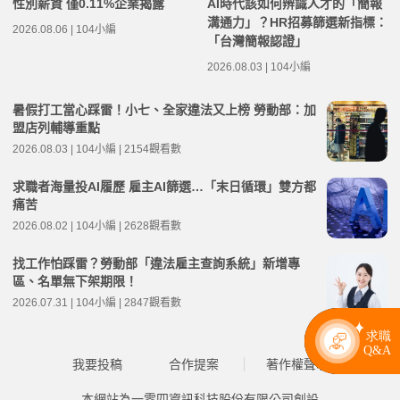
性別薪資 僅0.11%企業揭露
AI時代該如何辨識人才的「簡報
溝通力」？HR招募篩選新指標：
2026.08.06 | 104小編
「台灣簡報認證」
2026.08.03 | 104小編
暑假打工當心踩雷！小七、全家違法又上榜 勞動部：加
盟店列輔導重點
2026.08.03 | 104小編 | 2154觀看數
求職者海量投AI履歷 雇主AI篩選…「末日循環」雙方都
痛苦
2026.08.02 | 104小編 | 2628觀看數
找工作怕踩雷？勞動部「違法雇主查詢系統」新增專
區、名單無下架期限！
2026.07.31 | 104小編 | 2847觀看數
我要投稿
合作提案
著作權聲明
本網站為一零四資訊科技股份有限公司創設