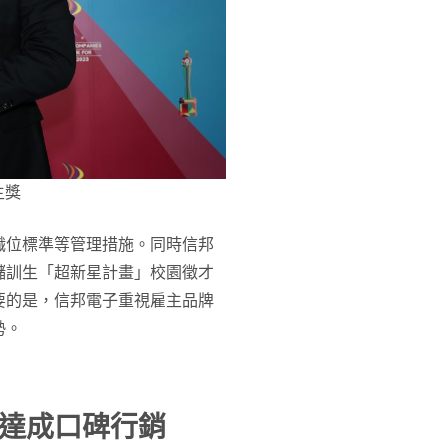
主獎
職位標準等管理措施。同時信邦
儲訓生「超新星計畫」校園徵才
要的是，信邦電子重視雇主品牌
勢。
達成口碑行銷