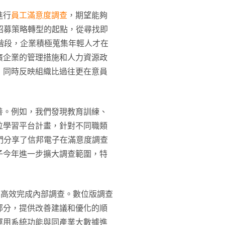
進行
員工滿意度調查
，期望能夠
行招募策略轉型的起點，從尋找即
階段，企業積極蒐集年輕人才在
廣企業的管理措施和人力資源政
，同時反映組織比過往更在意員
善。例如，我們發現教育訓練、
位學習平台計畫，針對不同職類
我們分享了信邦電子在滿意度調查
子今年進一步擴大調查範圍，特
，高效完成內部調查。數位版調查
部分，提供改善建議和優化的順
運用系統功能與同產業大數據進