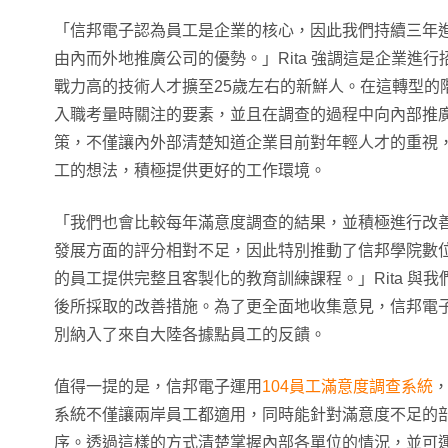
「信邦電子認為員工是企業的核心，因此我們持續三年
由內而外地推廣公司的優勢。」Rita 強調這是企業進
戰力高的技術人才擴至25歲左右的新鮮人。在這轉型的
入職考量時關注的要素，並且在調查的過程中向內部推
策，不僅讓內外部清楚知道企業目前對年輕人才的重視
工的想法，積極提供更好的工作環境。
「我們也會比較每年滿意度調查的結果，並積極進行改
發展方面的評分相對不足，因此特別推動了信邦學院數
的員工提供完整且客製化的教育訓練課程。」Rita 與
後所採取的改善措施。為了更全面地收集意見，信邦電
別納入了來自大陸各據點員工的反饋。
值得一提的是，信邦電子運用
104員工滿意度調查系統
系統不僅讓兩岸員工都適用，同時能針對滿意度不足的
序。透過這樣的方式清楚掌握內部各單位的情況，並可