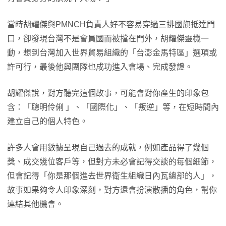
當時胡耀傑與PMNCH負責人好不容易穿過三排國旗抵達門
口，卻發現台灣不是會員國而被擋在門外，胡耀傑靈機一
動，想到台灣加入世界貿易組織的「台澎金馬特區」選項或
許可行，最後他與團隊也成功進入會場、完成發證。
胡耀傑說，對方聽完這個故事，可能會對你產生的印象包
含：「聰明伶俐 」、「國際化」、「叛逆」等，在短時間內
建立自己的個人特色。
許多人會用數據呈現自己過去的成就，例如產品得了幾個
獎、成交幾位客戶等，但對方未必會記得交談的每個細節，
但會記得「你是那個進去世界衛生組織日內瓦總部的人」，
故事如果夠令人印象深刻，對方還會扮演散播的角色，幫你
連結其他機會。