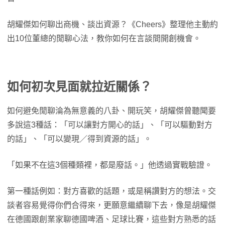
胡耀傑如何聊出商機、談出資源？《Cheers》整理他主動約
出10位董總的閒聊心法，教你如何在言談間開創機會。
如何初次見面就拉近關係？
如何避免閒聊淪為無意義的八卦、開玩笑，胡耀傑曾聽聞要
多說這3種話：「可以讓對方開心的話」、「可以驅動對方
的話」、「可以變現／得到資源的話」。
「如果不在這3個種類裡，都是廢話。」他透過實戰驗證。
第一種話例如：對方喜歡的話題，或是稱讚對方的想法。交
談者容易覺得你們合得來，更願意繼續聊下去，像是胡耀傑
在德國跟創業家聊德國啤酒、足球比賽，這些對方熟悉的話