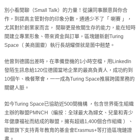
別小看閒聊（Small Talk）的力量！從讓同事願意與你合
作，到提高主管對你的印象分數，通通少不了「 喇賽 」，
尤其對於創業家而言， 閒聊更是攸關生存的能力，能在短時
間建立專業形象、帶來資金與訂單，區塊鏈新創Turing
Space（ 美商圖靈）執行長胡耀傑就是箇中翹楚。
他曾到德國出差時，在準備登機的1小時空檔，用LinkedIn
發陌生訊息給120位德國當地企業的最高負責人，成功約到
10個午、晚餐聚會，一一成為Turing Space推展跨國業務的
關鍵人脈。
如今Turing Space已協助近500間機構 ，包含世界衛生組織
主辦的聯盟PMNCH（編按：全球最大為婦女、兒童和青少
年健康福祉而結成的聯盟，擁有超過1,400個合作組織 ）、
歐盟旗下支持青年教育的基金會Erasmus+等打造區塊鏈證
書。