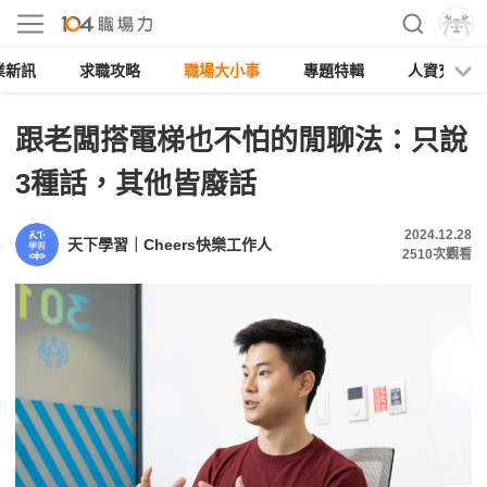
業新訊
求職攻略
職場大小事
專題特輯
人資充電
跟老闆搭電梯也不怕的閒聊法：只說
3種話，其他皆廢話
2024.12.28
天下學習｜Cheers快樂工作人
2510
次觀看