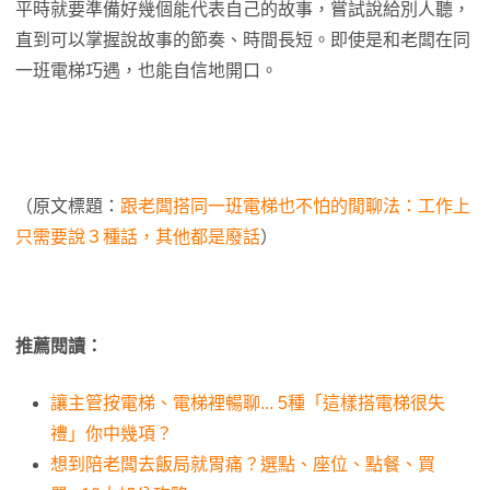
平時就要準備好幾個能代表自己的故事，嘗試說給別人聽，
直到可以掌握說故事的節奏、時間長短。即使是和老闆在同
一班電梯巧遇，也能自信地開口。
（原文標題：
跟老闆搭同一班電梯也不怕的閒聊法：工作上
只需要說３種話，其他都是廢話
）
推薦閱讀：
讓主管按電梯、電梯裡暢聊... 5種「這樣搭電梯很失
禮」你中幾項？
想到陪老闆去飯局就胃痛？選點、座位、點餐、買