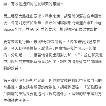
題，有效創造如同朋友聊天的氛圍。
第二種是大膽提出要求。舉例來說，胡耀傑與潛在客戶開會
後，會請對方幫忙想想，自己公司哪個部門最適合跟Turing
Space合作，並提出引薦的要求，對方通常都很樂意幫忙。
要有效驅動行動，最後5分鐘是關鍵。「會談最後我通常會
說：今天聊得很愉快，感覺有3件事情是我們可以一起做
的，分別是⋯⋯」接著他會提出跟對方加LINE，並在聊天框
中用條列的方式把待辦事項列出，讓對方清楚這次的閒聊達
到的效益。
第三種話沒有絕對的定義，但你該嘗試在對話中突顯自己的
可靠性，讓交談者想要請你幫忙。胡耀傑譬喻，「業務跟客
戶閒聊的重點是要創造出『醫病關係』，理想的結果是對方
主動請你開藥。」