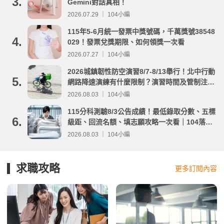
3.
Gemini對話真相！
2026.07.29 ｜ 104小編
115年5-6月統一發票中獎號碼，千萬獎號38548
4.
029！發票兌獎期限、如何領獎一次看
2026.07.27 ｜ 104小編
2026城鎮韌性防空演習8/7-8/13舉行！北中行動
5.
網路降速演練有什麼限制？演習時間及管制注意
事項整理
2026.08.03 ｜ 104小編
115分科測驗8/3公告成績！最低錄取分數、五標
6.
級距、回流名額、填志願攻略一次看｜104落點
分析
2026.08.03 ｜ 104小編
求職攻略
更多訂閱內容