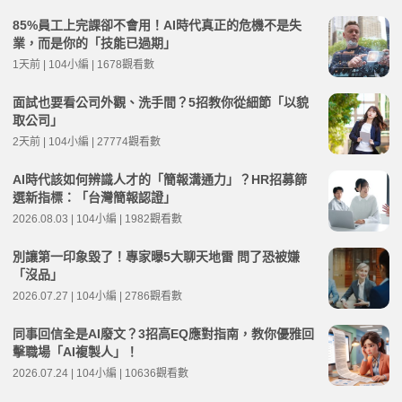
85%員工上完課卻不會用！AI時代真正的危機不是失
業，而是你的「技能已過期」
1天前 | 104小編 | 1678觀看數
面試也要看公司外觀、洗手間？5招教你從細節「以貌
取公司」
2天前 | 104小編 | 27774觀看數
AI時代該如何辨識人才的「簡報溝通力」？HR招募篩
選新指標：「台灣簡報認證」
2026.08.03 | 104小編 | 1982觀看數
別讓第一印象毀了！專家曝5大聊天地雷 問了恐被嫌
「沒品」
2026.07.27 | 104小編 | 2786觀看數
同事回信全是AI廢文？3招高EQ應對指南，教你優雅回
擊職場「AI複製人」！
2026.07.24 | 104小編 | 10636觀看數