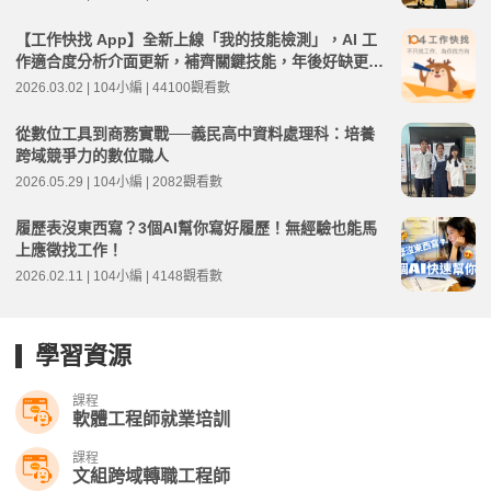
【工作快找 App】全新上線「我的技能檢測」，AI 工
作適合度分析介面更新，補齊關鍵技能，年後好缺更有
把握｜3.30.0 版本更新教學
2026.03.02 | 104小編 | 44100觀看數
從數位工具到商務實戰──義民高中資料處理科：培養
跨域競爭力的數位職人
2026.05.29 | 104小編 | 2082觀看數
履歷表沒東西寫？3個AI幫你寫好履歷！無經驗也能馬
上應徵找工作！
2026.02.11 | 104小編 | 4148觀看數
學習資源
課程
軟體工程師就業培訓
課程
文組跨域轉職工程師