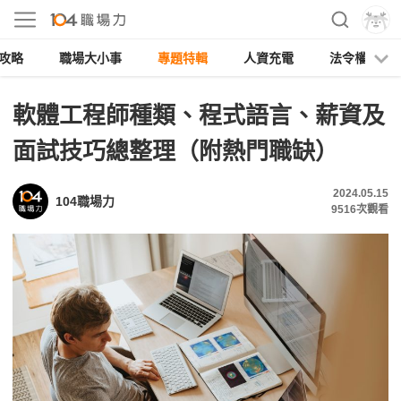
攻略
職場大小事
專題特輯
人資充電
法令權益
軟體工程師種類、程式語言、薪資及
面試技巧總整理（附熱門職缺）
2024.05.15
104職場力
9516
次觀看