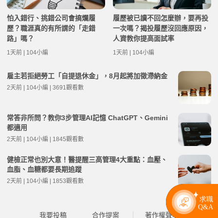
怕入錯行、挑錯公司會搞爛履
履歷被已讀不回怎麼辦，要再投
歷？職涯真的有所謂的「走錯
一次嗎？揭投履歷沒回應原因，
路」嗎？
人資教你提高面試率
1天前 | 104小編
1天前 | 104小編
雇主若拒絕勞工「自提退休金」，8月起將加徵滯納金
2天前 | 104小編 | 3691觀看數
常答非所問？教你3步管理AI記憶 ChatGPT、Gemini
都適用
2天前 | 104小編 | 1845觀看數
健檢正常也別大意！醫提醒三高管理4大重點：血壓、
血脂、血糖都要長期追蹤
2天前 | 104小編 | 1853觀看數
我要投稿
合作提案
著作權聲明