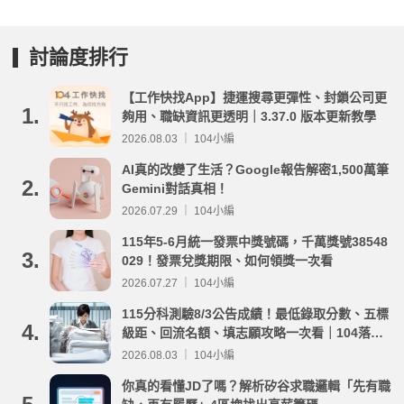
討論度排行
【工作快找App】捷運搜尋更彈性、封鎖公司更
1.
夠用、職缺資訊更透明｜3.37.0 版本更新教學
2026.08.03 ｜ 104小編
AI真的改變了生活？Google報告解密1,500萬筆
2.
Gemini對話真相！
2026.07.29 ｜ 104小編
115年5-6月統一發票中獎號碼，千萬獎號38548
3.
029！發票兌獎期限、如何領獎一次看
2026.07.27 ｜ 104小編
115分科測驗8/3公告成績！最低錄取分數、五標
4.
級距、回流名額、填志願攻略一次看｜104落點
分析
2026.08.03 ｜ 104小編
你真的看懂JD了嗎？解析矽谷求職邏輯「先有職