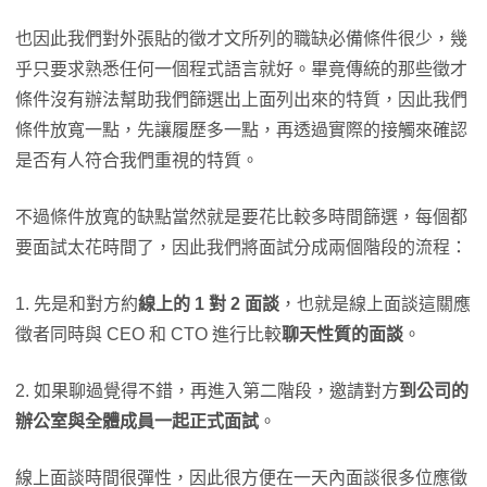
也因此我們對外張貼的徵才文所列的職缺必備條件很少，幾
乎只要求熟悉任何一個程式語言就好。畢竟傳統的那些徵才
條件沒有辦法幫助我們篩選出上面列出來的特質，因此我們
條件放寬一點，先讓履歷多一點，再透過實際的接觸來確認
是否有人符合我們重視的特質。
不過條件放寬的缺點當然就是要花比較多時間篩選，每個都
要面試太花時間了，因此我們將面試分成兩個階段的流程：
1. 先是和對方約
線上的 1 對 2 面談
，也就是線上面談這關應
徵者同時與 CEO 和 CTO 進行比較
聊天性質的面談
。
2. 如果聊過覺得不錯，再進入第二階段，邀請對方
到公司的
辦公室與全體成員一起正式面試
。
線上面談時間很彈性，因此很方便在一天內面談很多位應徵