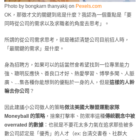
Photo by bongkarn thanyakij on
Pexels.com
OK，那徵才文的關鍵到底是什麼？我認為一個重點是「要
同時從公司的需求以及求職者的角度去思考」。
所謂的從公司需求思考，就是確認清楚公司目前招人時，
「最關鍵的需求」是什麼。
身為招聘方，如果可以的話當然會希望找到一位專業能力
強、聰明反應快、善良口才好、熱愛學習、博學多聞、人脈
廣、…集各種你能想到的優點於一身的人，但是
這樣的人幹
嘛去你公司
？
因此建議小公司徵人的策略
傚法美國大聯盟運動家隊
Moneyball 的策略
，捨棄打擊率、防禦率這種
傳統觀念中被
overrated 的數據
：也就是不要花太多力氣在追求那些被多
數公司認定是「優秀」的人才（ex: 台清交書卷、社群大