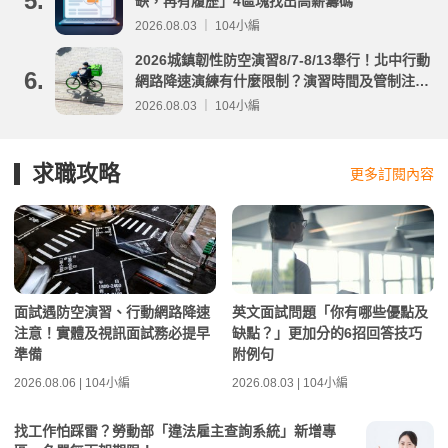
5.
缺，再有履歷」4區塊找出高薪籌碼
2026.08.03 ｜ 104小編
2026城鎮韌性防空演習8/7-8/13舉行！北中行動
6.
網路降速演練有什麼限制？演習時間及管制注意
事項整理
2026.08.03 ｜ 104小編
求職攻略
更多訂閱內容
面試遇防空演習、行動網路降速
英文面試問題「你有哪些優點及
注意！實體及視訊面試務必提早
缺點？」更加分的6招回答技巧
準備
附例句
2026.08.06 | 104小編
2026.08.03 | 104小編
找工作怕踩雷？勞動部「違法雇主查詢系統」新增專