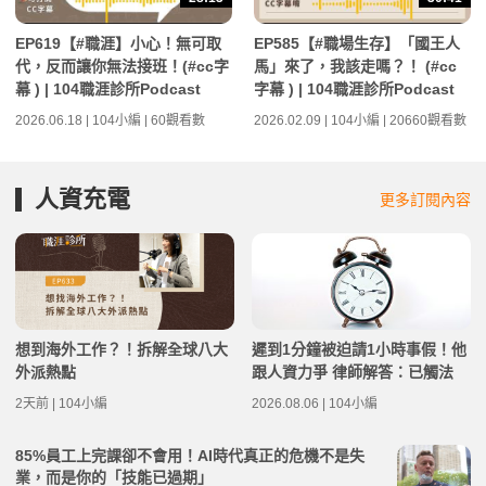
EP619【#職涯】小心！無可取
EP585【#職場生存】「國王人
代，反而讓你無法接班！(#cc字
馬」來了，我該走嗎？！ (#cc
幕 ) | 104職涯診所Podcast
字幕 ) | 104職涯診所Podcast
2026.06.18 | 104小編 | 60觀看數
2026.02.09 | 104小編 | 20660觀看數
人資充電
更多訂閱內容
想到海外工作？！拆解全球八大
遲到1分鐘被迫請1小時事假！他
外派熱點
跟人資力爭 律師解答：已觸法
2天前 | 104小編
2026.08.06 | 104小編
85%員工上完課卻不會用！AI時代真正的危機不是失
業，而是你的「技能已過期」