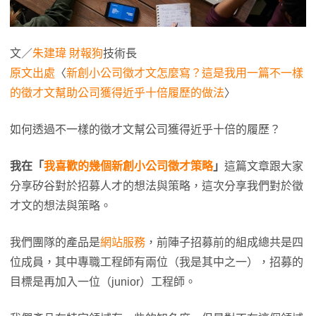
文／
朱建瑋
財報狗
技術長
原文出處
〈
新創小公司徵才文怎麼寫？這是我用一篇不一樣
的徵才文幫助公司獲得近乎十倍履歷的做法
〉
如何透過不一樣的徵才文幫公司獲得近乎十倍的履歷？
我在「
我喜歡的幾個新創小公司徵才策略
」
這篇文章跟大家
分享矽谷對於招募人才的想法與策略，這次分享我們對於徵
才文的想法與策略。
我們團隊的產品是
網站服務
，前陣子招募前的組成總共是四
位成員，其中專職工程師有兩位（我是其中之一），招募的
目標是再加入一位（junior）工程師。