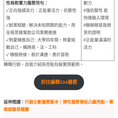
性格軟實力履歷用句：
劃力
✓正向強感染力：正能量活力、抗壓性
#強抗壓性 能
強
快速融入環境
✓創業經驗 : 解決未知問題的能力，用
#瞇瞇眼是我微
全局思維幫助公司業務推進
笑的證明
✓熱愛精進自己 : 大學四年間，熱愛挑
#正能量滿滿的
戰自己，橫跨商、法、工科
活力
✓ 積極熱情、善於溝通、勇於冒險
轉職行銷，自我介紹與亮點包裝實用範例。
前往編輯104履歷
延伸閱讀：
行銷企劃履歷範本｜彈性履歷模板凸顯亮點，專
案經驗是關鍵