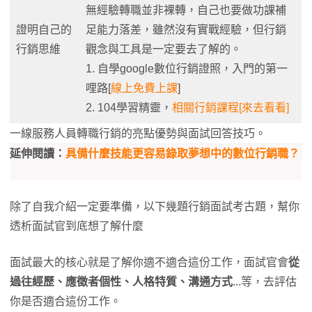
無經驗轉職並非裸轉，自己也要做功課補
證明自己的
足能力落差，雖然沒有實戰經驗，但行銷
行銷思維
觀念與工具是一定要去了解的。
1. 自學google數位行銷證照，入門的第一
哩路[
線上免費上課
]
2. 104學習精靈，
相關行銷課程[來去看看]
一線服務人員轉職行銷的亮點優勢與面試回答技巧。
延伸閱讀：
具備什麼技能更容易錄取夢想中的數位行銷職？
除了自我介紹一定要準備，以下幾題行銷面試考古題，幫你
透析面試官到底想了解什麼
面試最大的核心就是了解你適不適合這份工作，面試官會
從
過往經歷、應徵者個性、人格特質、溝通方式
...等，去評估
你是否適合這份工作。