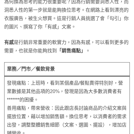
為何換為思考的能力很重要呢？因為行銷需要洞悉人性，而
洞悉人性的第一步就是能夠換位思考。在網路上看到漂亮的
衣服廣告，被生火想買。這是行銷人員挑選了會「勾引」你
的圖片、撰寫了你「有感」文案。
有感
是行銷非常重要的軟實力，因為有感，可以看到更多的
需要，也就是你能夠找到
「銷售痛點」
。
業務／門市／餐飲背景
發現痛點：上班時，看到某個產品/餐點賣得特別好，營
業數據是其他品項的20%，發現是因為大多數消費者有
*******的困擾。
善用痛點，帶來營收：因此跟店長討論商品的介紹文案與
擺放位置，藉以增加銷售額。換位思考，以消費者的需求
出發，調整整體銷售細節（文案、選圖、擺設），增加店
鋪營收。