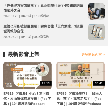
「你覺得方案怎麼樣？」真正想說什麼？4類關鍵詞聽
懂弦外之音
2026.07.28 | 104小編 | 2750觀看數
主管也可能被部屬霸凌！避免發生「反向霸凌」3道護
城河教你自保
2026.07.28 | 104小編 | 9035觀看數
最新影音上架
更多影音內容 >
28:13
30:41
EP619【#職涯】小心！無可取
EP585【#職場生存】「國王人
代，反而讓你無法接班！(#cc字
馬」來了，我該走嗎？！ (#cc
幕 ) | 104職涯診所Podcast
字幕 ) | 104職涯診所Podcast