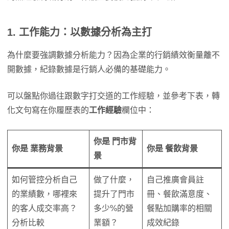
1. 工作能力：以數據分析為主打
為什麼要強調數據分析能力？因為企業的行銷績效衡量離不
開數據，紀錄數據是行銷人必備的基礎能力。
可以盤點你過往跟數字打交道的工作經驗，並參考下表，轉
化文句寫在你履歷表的
工作經驗
欄位中：
你是
門市背
你是
業務背景
你是
餐飲背景
景
如何管控分析自己
做了什麼，
自己推廣會員註
的業績數，哪裡來
提升了門市
冊、餐飲滿意度、
的客人成交率高？
多少%的營
餐點加購率的相關
分析比較
業額？
成效紀錄