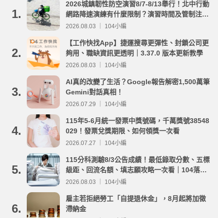
2026城鎮韌性防空演習8/7-8/13舉行！北中行動
1.
網路降速演練有什麼限制？演習時間及管制注意
事項整理
2026.08.03 ｜ 104小編
【工作快找App】捷運搜尋更彈性、封鎖公司更
2.
夠用、職缺資訊更透明｜3.37.0 版本更新教學
2026.08.03 ｜ 104小編
AI真的改變了生活？Google報告解密1,500萬筆
3.
Gemini對話真相！
2026.07.29 ｜ 104小編
115年5-6月統一發票中獎號碼，千萬獎號38548
4.
029！發票兌獎期限、如何領獎一次看
2026.07.27 ｜ 104小編
115分科測驗8/3公告成績！最低錄取分數、五標
5.
級距、回流名額、填志願攻略一次看｜104落點
分析
2026.08.03 ｜ 104小編
雇主若拒絕勞工「自提退休金」，8月起將加徵
6.
滯納金