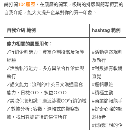
請打開
104履歷
，在履歷的開頭，吸睛的排版與簡潔扼要的
自我介紹，能大大提升企業對你的第一印象。
自我介紹 範例
hashtag 範例
能力相關的履歷用句：
✓行銷企劃能力：豐富企劃撰寫及領導
#活動專案規劃
經驗
及執行
✓活動執行能力：多方異業合作洽談與
#對數據有敏銳
執行
直覺
✓語文能力 : 流利的中英日文溝通書寫
#邏輯思維
能力，日檢ＯＯ、多益ＯＯＯ
#積極主動
✓美妝保養知識：廣泛涉獵OO行銷領域
#商業簡報能手
✓ 數據分析 : 客觀、邏輯式的觀察數
#好奇心強的超
據，找出數據背後的價值所在
斜槓者
#實踐理想的企