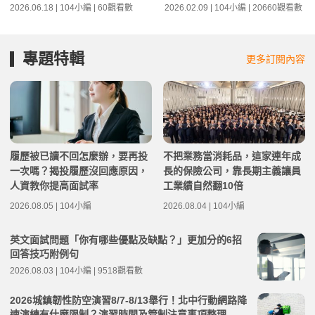
2026.06.18 | 104小編 | 60觀看數
2026.02.09 | 104小編 | 20660觀看數
專題特輯
更多訂閱內容
履歷被已讀不回怎麼辦，要再投
不把業務當消耗品，這家連年成
一次嗎？揭投履歷沒回應原因，
長的保險公司，靠長期主義讓員
人資教你提高面試率
工業績自然翻10倍
2026.08.05 | 104小編
2026.08.04 | 104小編
英文面試問題「你有哪些優點及缺點？」更加分的6招
回答技巧附例句
2026.08.03 | 104小編 | 9518觀看數
2026城鎮韌性防空演習8/7-8/13舉行！北中行動網路降
速演練有什麼限制？演習時間及管制注意事項整理