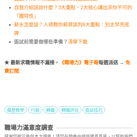
自我介紹該說什麼？3大重點、2大核心講出非你不可的
「獨特性」
薪水怎麼談？人資教你薪資談判6大重點：別太早亮底
牌
面試前需要做哪些準備？
清單下載
★ 最新求職情報不漏接，
《職場力》電子報
每週派送 →
免
費訂閱
履歷教學
行銷
轉職
轉職評估
面試技巧
職場力滿意度調查
感謝您撥冗參與本次調查！請您在問卷中提供寶貴意見，以幫助我們