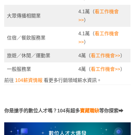
4.1萬（
看工作機會
大眾傳播相關業
>>
）
4.1萬（
看工作機會
住宿／餐飲服務業
>>
）
旅遊／休閒／運動業
4萬（
看工作機會>>
）
一般服務業
4萬（
看工作機會>>
）
前往
104薪資情報
看更多行銷領域薪水資訊。
你是搶手的數位人才嗎？104有超多
寶藏職缺
等你探索⮕