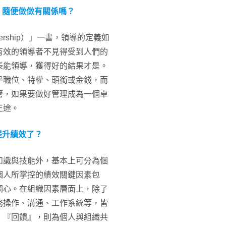
，隨便做做有關係嗎？
eadership）」一書，領導的定義如
有效的領導者不見得受到人們的
表能領導，獲得好的結果才是。
乎職位、特權、頭銜或金錢，而
管，如果要做好管理成為一個卓
正途。
提升績效了？
知識與技能外，基本上可分為個
個人所掌控的績效關鍵因素包
圖心。在組織因素層面上，除了
務操作、溝通、工作系統等，皆
：『回饋』，則為個人與組織共