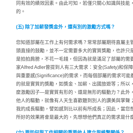
同有效的績效因素。由此可知，若僅只關心知識與技能
的。
(五) 除了加薪發獎金外，還有別的激勵方式嗎？
您知道部屬在工作上有何需求嗎？常常部屬期待直屬主
頭直接的鼓勵，並不一定需要多大的實質獎勵，也許只
是拍拍肩膀，不花一毛錢，但因為就是滿足了部屬的需
家Alfred Adler曾提到人有三大需求：安全(Safety)和保障(Se
與重要感(Significance)的需求，而每個部屬的需
的就是實質的獎勵，如獎金、加薪、出國旅遊等；所以
麼激勵因子—是實質有形的、還是無形的驅動力？此外
他人的驅動，就像有人天生喜歡聽到別人的讚美與掌聲
我的成長驅動，譬如感到比以前有所成長；因此，當您
所好的效果將會是最大的，先想想他們真正的需求是什
(六) 要如何與工作相關的重要他人建立與維繫關係？