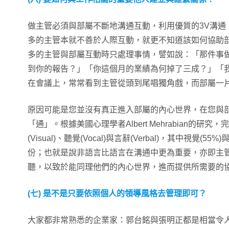
做主管必須與部屬不斷地溝通互動，利用優質的3V溝通
多的主管本就不善於人際互動，就更不知道該如何協助
多的主管與部屬互動時只處理事情，譬如說：「那件事
到你的報告？」「你這個月的業績為何掉了三成？」「
在會議上，常常看到主管從頭到尾唱獨角戲，而部屬一
原因可能是您並沒有真正進入部屬的內心世界，在您與
「通」。根據美國心理學者Albert Mehrabian的研
(Visual)、聽覺(Vocal)與言辭(Verbal)，其中視覺(
份；也就是說非語言比語言在溝通中更為重要，亦即主
聽，以致於能同理他們的內心世界，進而提供所需要的
(七) 是不是只要依照個人的領導風格去管理即可？
大家都非常熟悉的企業家：郭台銘與張明正都是相當令