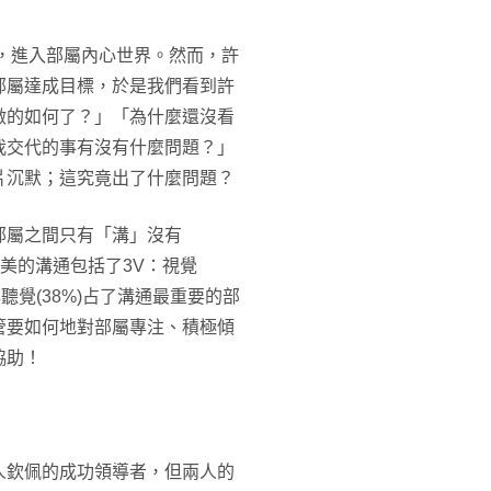
，進入部屬內心世界。然而，許
部屬達成目標，於是我們看到許
做的如何了？」「為什麼還沒看
我交代的事有沒有什麼問題？」
片沉默；這究竟出了什麼問題？
部屬之間只有「溝」沒有
究，完美的溝通包括了3V：視覺
55%)與聽覺(38%)占了溝通最重要的部
管要如何地對部屬專注、積極傾
協助！
人欽佩的成功領導者，但兩人的