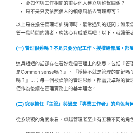
要如何與工作相關的重要他人建立與維繫關係？
是不是只要依照個人的領導風格去管理即可？
以上是在擔任管理培訓講師時，最常遇到的疑問；如果
管一段時間的讀者，應該心有戚戚焉吧！以下，就讓筆
(一) 管理很難嗎？不是只要分配工作、授權給部屬，部
這具短短的話卻存在著好幾個管理上的迷思。包括『管
是Common sense嗎？』、『授權不就是管理的關
嗎？』…；每一個被誤解的管理思維，都需要卓越的管
便作為後續在管理實務上的基本理念。
(二) 究竟擔任『主管』與過去『專業工作者』的角色有
從系統觀的角度來看，卓越管理者至少有五種不同的角