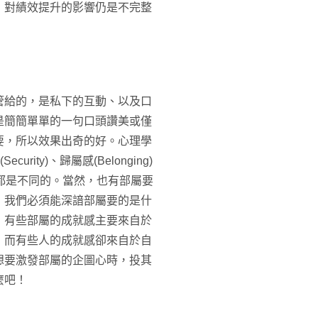
，對績效提升的影響仍是不完整
管給的，是私下的互動、以及口
是簡簡單單的一句口頭讚美或僅
要，所以效果出奇的好。心理學
curity)、歸屬感(Belonging)
求可能都是不同的。當然，也有部屬要
，我們必須能深諳部屬要的是什
，有些部屬的成就感主要來自於
；而有些人的成就感卻來自於自
想要激發部屬的企圖心時，投其
麼吧！