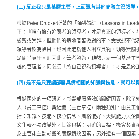
(三) 反正我只是基層主管，上面還有其他高階主管領導
根據Peter Drucker所著的「領導論述（Lessons in L
下：『唯有擁有追隨者的領導者，才是真正的領導者。
愛戴或崇拜，但他們的追隨者皆做對的事。受歡迎不代
領導者極為醒目，也因此能爲他人樹立典範。領導無關
是關乎責任。』因此，筆者認為，雖然只是一個基層主
越的管理者，仍必須『將自己視為領導者』，才是最終
(四) 是不是只要讓部屬具備相關的知識與技能，就可以
根據國外的一項研究，影響部屬績效的關鍵因素，除了
人（員工掌控）與組織（主管掌控）兩種類別。由員工
括：知識、技能、核心信念、風格偏好、天賦能力與企
文化較不易改變外，其餘包括：明確的目標、機會與實
為主管能主動影響的關鍵績效因素；另外還有一個因素