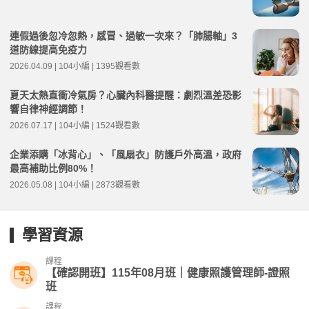
連假過後忽冷忽熱，感冒、過敏一次來？「肺腸軸」3
道防線提高免疫力
2026.04.09 | 104小編 | 1395觀看數
夏天太熱直衝冷氣房？心臟內科醫提醒：劇烈溫差恐影
響自律神經調節！
2026.07.17 | 104小編 | 1524觀看數
企業添購「冰背心」、「風扇衣」防護戶外高溫，政府
最高補助比例80%！
2026.05.08 | 104小編 | 2873觀看數
學習資源
課程
【確認開班】115年08月班｜健康照護管理師-證照
班
課程