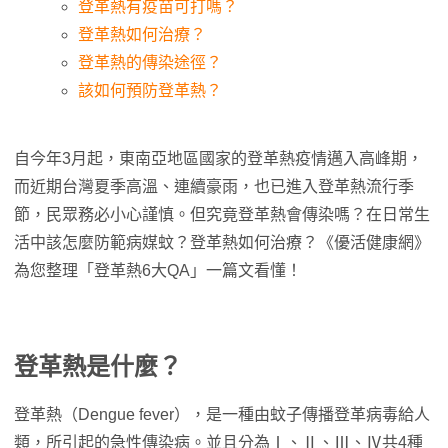
登革熱有疫苗可打嗎？
登革熱如何治療？
登革熱的傳染途徑？
該如何預防登革熱？
自今年3月起，東南亞地區國家的登革熱疫情邁入高峰期，
而近期台灣夏季高溫、連續豪雨，也已進入登革熱流行季
節，民眾務必小心謹慎。但究竟登革熱會傳染嗎？在日常生
活中該怎麼防範病媒蚊？登革熱如何治療？《優活健康網》
為您整理「登革熱6大QA」一篇文看懂！
登革熱是什麼？
登革熱（Dengue fever），是一種由蚊子傳播登革病毒給人
類，所引起的急性傳染病。並且分為Ⅰ、Ⅱ、Ⅲ、Ⅳ共4種