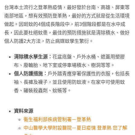
台灣本土流行之登革熱疫情，最好發於台南、高雄、屏東等
南部地區，想有效預防登革熱，最好的方式就是從生活環境
做起。因斑蚊的4個成長階段中，前3個階段都是在水中成
長，因此要杜絕蚊患，最佳的預防措施就是清除積水、做好
個人防護2大方法，防止病媒蚊孳生繁衍。
清除積水孳生源：
花盆底盤、戶外水桶、遮蓋用塑膠
布、廢輪胎、地下室或停車場積水、樹洞等等。
個人防護措施：
戶外踏青應穿著保護性的衣服，包括長
袖、長褲及襪子，並且使用防蚊液。在家中可使用蚊
香、罐裝殺蟲劑、蚊帳等。
資料來源
衛生福利部疾病管制署－登革熱
中山醫學大學附設醫院－夏日疫情 登革熱 您了解