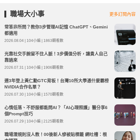
職場大小事
更多訂閱內容
常答非所問？教你3步管理AI記憶 ChatGPT、Gemini
都適用
2026.08.04 | 104小編 | 1863觀看數
光靠社交手腕留不住人脈！3步價值分析，讓貴人自己
靠過來
2026.07.31 | 104小編 | 1906觀看數
連3年登上黃仁勳GTC背板！台灣10所大學憑什麼霸榜
NVIDIA合作名單？
2026.07.30 | 104小編 | 1570觀看數
心情低落、不舒服都能問AI？「AI心理照護」醫分享6
個Prompt技巧
2026.07.29 | 104小編 | 2125觀看數
職場潛規則沒人教！00後新人慘被貼標籤 網吐槽：根