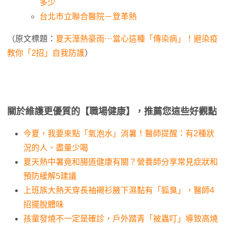
多少
台北市立聯合醫院－登革熱
（原文標題：
夏天溼熱豪雨⋯當心這種「傳染病」！避染疫
教你「2招」自我防護
）
關於維護更優質的【職場健康】，推薦您這些好觀點
今夏，我要來點「氣泡水」消暑！醫師提醒：有2種狀
況的人、盡量少喝
夏天熱中暑竟和腸道健康有關？營養師分享常見症狀和
預防緩解5建議
上班族大熱天穿長袖襯衫腋下濕黏有「狐臭」，醫師4
招擺脫體味
孩童發燒不一定是確診，戶外踏青「被蟲叮」導致高燒