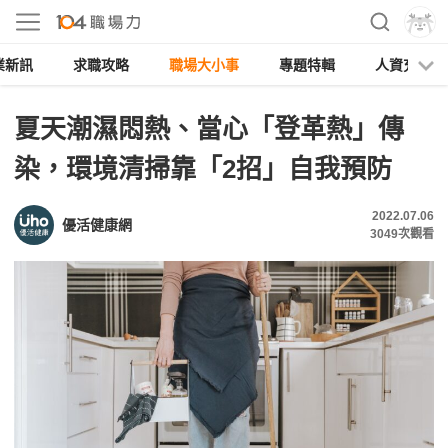
業新訊
求職攻略
職場大小事
專題特輯
人資充電
夏天潮濕悶熱、當心「登革熱」傳
染，環境清掃靠「2招」自我預防
2022.07.06
優活健康網
3049
次觀看