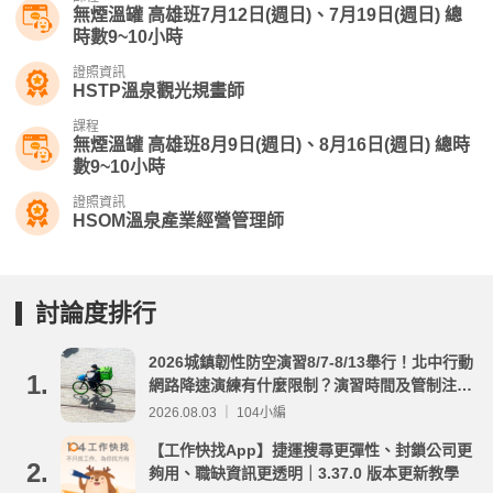
無煙溫罐 高雄班7月12日(週日)、7月19日(週日) 總
時數9~10小時
證照資訊
HSTP溫泉觀光規畫師
課程
無煙溫罐 高雄班8月9日(週日)、8月16日(週日) 總時
數9~10小時
證照資訊
HSOM溫泉產業經營管理師
討論度排行
2026城鎮韌性防空演習8/7-8/13舉行！北中行動
1.
網路降速演練有什麼限制？演習時間及管制注意
事項整理
2026.08.03 ｜ 104小編
【工作快找App】捷運搜尋更彈性、封鎖公司更
2.
夠用、職缺資訊更透明｜3.37.0 版本更新教學