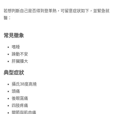
若想判斷自己是否得到登革熱，可留意症狀如下，並緊急就
醫：
常見徵象
嗜睡
躁動不安
肝臟腫大
典型症狀
攝氏38度高燒
頭痛
後眼窩痛
四肢疼痛
關節與肌肉痛