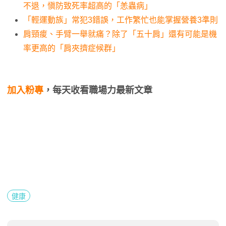
不退，愼防致死率超高的「恙蟲病」
「輕運動族」常犯3錯誤，工作繁忙也能掌握營養3準則
肩頸痠、手臂一舉就痛？除了「五十肩」還有可能是機
率更高的「肩夾擠症候群」
加入粉專
，每天收看職場力最新文章
健康