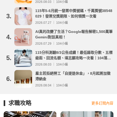
2026.08.03 ｜ 104小編
115年5-6月統一發票中獎號碼，千萬獎號38548
3.
029！發票兌獎期限、如何領獎一次看
2026.07.27 ｜ 104小編
AI真的改變了生活？Google報告解密1,500萬筆
4.
Gemini對話真相！
2026.07.29 ｜ 104小編
115分科測驗8/3公告成績！最低錄取分數、五標
5.
級距、回流名額、填志願攻略一次看｜104落點
分析
2026.08.03 ｜ 104小編
雇主若拒絕勞工「自提退休金」，8月起將加徵
6.
滯納金
2026.08.04 ｜ 104小編
求職攻略
更多訂閱內容