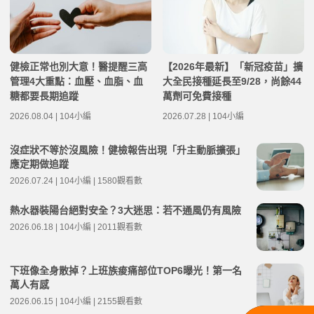
健檢正常也別大意！醫提醒三高
【2026年最新】「新冠疫苗」擴
管理4大重點：血壓、血脂、血
大全民接種延長至9/28，尚餘44
糖都要長期追蹤
萬劑可免費接種
2026.08.04 | 104小編
2026.07.28 | 104小編
沒症狀不等於沒風險！健檢報告出現「升主動脈擴張」
應定期做追蹤
2026.07.24 | 104小編 | 1580觀看數
熱水器裝陽台絕對安全？3大迷思：若不通風仍有風險
2026.06.18 | 104小編 | 2011觀看數
下班像全身散掉？上班族痠痛部位TOP6曝光！第一名
萬人有感
2026.06.15 | 104小編 | 2155觀看數