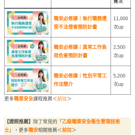
覽次
職安必修課｜執行職務遭
11,000
受不法侵害預防計畫
次up
職安必修課｜異常工作負
2,500
荷危害預防計畫
次up
職安必修課｜性別平等工
5,200
作法簡介
次up
更多
職業安全
課程推薦＜
前往
＞
【證照推薦】
除了常見的「
乙級職業安全衛生管理技術
士
」，更多
職安
相關推薦＜
前往
＞