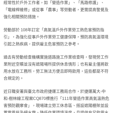
經常性於戶外工作者，如「營造作業」、「馬路修護」、
「電線桿維修」或從事「農事」等勞動者，更需提高警覺及
強化相關預防措施。
勞動部於 108年訂定「高氣溫戶外作業勞工熱危害預防指
引」，為強化從事戶外作業勞工健康保障，預防高氣溫環境
引起之熱疾病，提供雇主危害預防之參考。
過去有勞動檢查機構實施道路施工作業檢查時，發現勞工作
業附近空曠並沒有遮陽場所提供休息情形；也有雇主僅將飲
用水放在工務所，勞工無法方便且即時飲用，這些都是不符
合規定的。
近日職安署與臺北市政府捷運工務局合作，於捷運萬大-中
和-樹林線工程案CQ870標進行「111年營造作業高氣溫熱危
害預防觀摩會」，現場建立勞工休息區、搭設遮陽棚架並設
置電風扇及細水霧，降低作業環境溫度，且提供充足飲用水