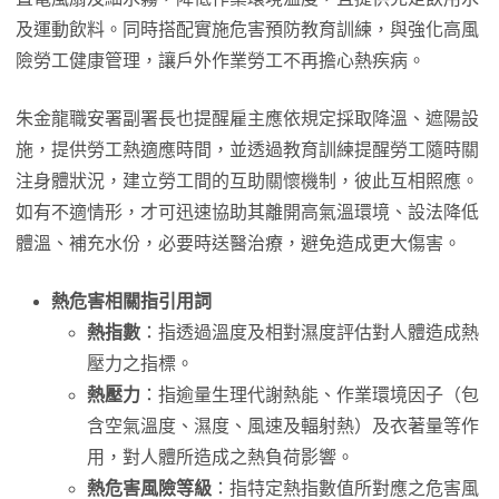
及運動飲料。同時搭配實施危害預防教育訓練，與強化高風
險勞工健康管理，讓戶外作業勞工不再擔心熱疾病。
朱金龍職安署副署長也提醒雇主應依規定採取降溫、遮陽設
施，提供勞工熱適應時間，並透過教育訓練提醒勞工隨時關
注身體狀況，建立勞工間的互助關懷機制，彼此互相照應。
如有不適情形，才可迅速協助其離開高氣溫環境、設法降低
體溫、補充水份，必要時送醫治療，避免造成更大傷害。
熱危害相關指引用詞
熱指數
：指透過溫度及相對濕度評估對人體造成熱
壓力之指標。
熱壓力
：指逾量生理代謝熱能、作業環境因子（包
含空氣溫度、濕度、風速及輻射熱）及衣著量等作
用，對人體所造成之熱負荷影響。
熱危害風險等級
：指特定熱指數值所對應之危害風