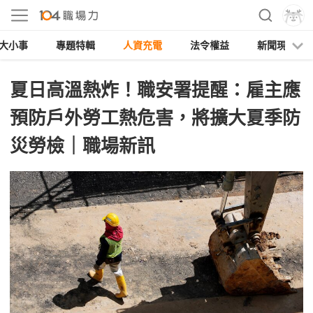
大小事
專題特輯
人資充電
法令權益
新聞現場
夏日高溫熱炸！職安署提醒：雇主應
預防戶外勞工熱危害，將擴大夏季防
災勞檢｜職場新訊