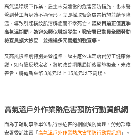
高氣溫環境下作業，雇主未有適當的危害預防措施，也未警
覺到勞工有身體不適情形，立即採取緊急處置措施並給予降
溫，導致引起橫紋肌溶解症而不幸死亡。
鑑於目前正值夏季
高氣溫期間
，
為避免類似職災發生
，
職安署已動員全國勞動
檢查員擴大檢查
，
並透過多元管道加強宣導
。
又高風險業別特別是營造業，雇主應依規定落實勞工健康保
護，如有違反規定者，將於改善期限屆期後實施複查，未改
善者，將處新臺幣 3萬元以上 15萬元以下罰鍰。
高氣溫戶外作業熱危害預防行動資訊網
而為了輔助事業單位執行熱危害的相關預防管理，勞動部職
安署委託建置「
高氣溫戶外作業熱危害預防行動資訊網
」。