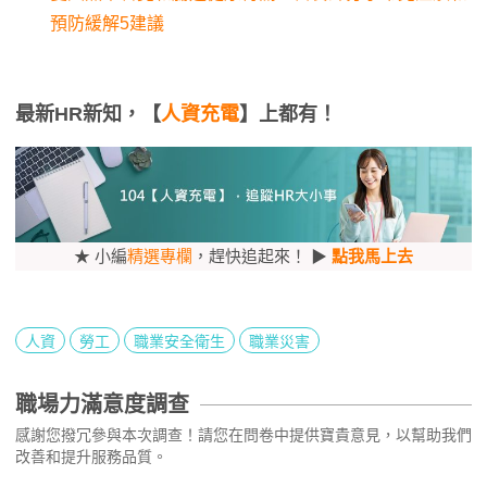
預防緩解5建議
最新HR新知，【
人資充電
】上都有！
★ 小編
精選專欄
，趕快追起來！ ▶
點我馬上去
人資
勞工
職業安全衛生
職業災害
職場力滿意度調查
感謝您撥冗參與本次調查！請您在問卷中提供寶貴意見，以幫助我們
改善和提升服務品質。