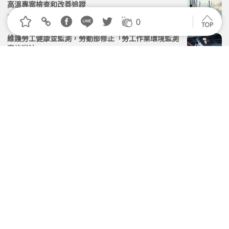
高溫專案檢查和改善追蹤
2026.05.22 | 104小編 | 3022觀看數
0
維護勞工健康並監測，勞動部修正「勞工作業環境監測
實施辦法」
2026.06.16 | 104小編 | 2796觀看數
暑期打工旺季，提醒雇主應提供4大保障、須提撥6%退
休金！
2026.06.30 | 104小編 | 1998觀看數
企業添購「冰背心」、「風扇衣」防護戶外高溫，政府
最高補助比例80%！
2026.05.08 | 104小編 | 2875觀看數
找工作怕踩雷？勞動部「違法雇主查詢系統」新增專
區、名單無下架期限！
2026.07.31 | 104小編 | 2766觀看數