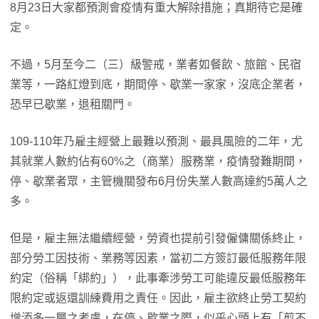
8月23日大家都預測會疫情有重大解除措施；真期待它是確
定。
不過，5月至今二（三）級警戒，業者如餐飲、旅館、民宿
業等，一路紅燈到底，期間停、歇業一家家，沒底企業者，
恐早已歇業，退租關門。
109-110年乃雇主經營上最難以預測、最具風險的二年，尤
其就業人數約佔有60%之（商業）服務業，疫情發難期間，
停、歇業者眾，主管機關發布6月份失業人數高達約5萬人之
多。
但是，雇主無法繼續經營，勞資也提前引發僱傭關係終止，
部分勞工因技術、業務等因素，當初二方簽訂最低服務年限
約定（俗稱「綁約」），此事牽涉勞工可能違反最低服務年
限約定或返還訓練費用之責任。因此，雇主欲終止勞工契約
增添多一層之考慮，在停、歇業之際，似乎心頭上有「剪不