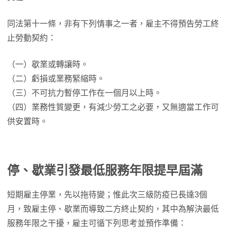
同法第十一條，非有下列情事之一者，雇主不得預告勞工終
止勞動契約：
（一）歇業或轉讓時。
（二）虧損或業務緊縮時。
（三）不可抗力暫停工作在一個月以上時。
（四）業務性質變更，有減少勞工之必要，又無適當工作可
供安置時。
停、歇業引發最低服務年限提早屆滿
短期雇主停業，先以拖待變；惟此次三級防疫已長達3個
月，致雇主停、歇業而導致二方終止契約，其中為解決最低
服務年限之干擾，雇主可循下列思考並預作準備：