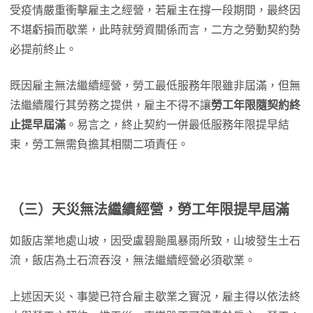
受疫情嚴重衝擊雇主之經營，若雇主在撐一段期間，最終因
不堪虧損而歇業，此時就勞資關係而言，二方之勞動契約勢
必提前終止。
既因雇主無法繼續經營，勞工最低服務年限雖非屆滿，但無
法繼續履行其勞務之提供，雇主不得不讓
勞工年限隨契約終
止提早屆滿
。易言之，終止契約一併最低服務年限提早結
束，勞工無需負擔其相關二項責任。
（三）天災無法繼續經營，勞工年限提早屆滿
如飯店業地處山坡，因受盧碧颱風暴雨所致，山坡發生土石
流，飯店為土石流吞沒，無法繼續經營必須歇業。
上述因天災、事變已符合雇主歇業之實況，雇主得以依法終