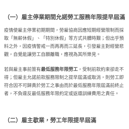
（一）雇主停業期間允諾勞工服務年限提早屆滿
疫情使雇主停業初期期間，勞雇協商因應短期經營限制而採
取「無薪休假」、「特別休假」等方式共體時艱；但出乎預
料之外，因疫情警戒一而再再而三延長，引發雇主對經營悲
觀，自覺能讓勞工自願離職，應視為其所樂見。
若與雇主事前簽有
最低服務年限勞工
，受制前款約束卻走不
得；但雇主允諾前款服務限制之提早屆滿或取消，則勞工即
符合因不可歸責於勞工之事由而於最低服務年限屆滿前終止
者，不負違反最低服務年限約定或返還訓練費用之責任。
（二）雇主歇業，勞工年限提早屆滿