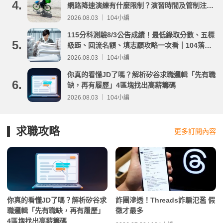
4.
網路降速演練有什麼限制？演習時間及管制注意
事項整理
2026.08.03 ｜ 104小編
115分科測驗8/3公告成績！最低錄取分數、五標
5.
級距、回流名額、填志願攻略一次看｜104落點
分析
2026.08.03 ｜ 104小編
你真的看懂JD了嗎？解析矽谷求職邏輯「先有職
6.
缺，再有履歷」4區塊找出高薪籌碼
2026.08.03 ｜ 104小編
求職攻略
更多訂閱內容
你真的看懂JD了嗎？解析矽谷求
詐團滲透！Threads詐騙氾濫 假
職邏輯「先有職缺，再有履歷」
徵才最多
4區塊找出高薪籌碼