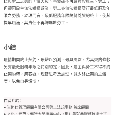
止與勞工之契約。惟天災、事變雖不可歸責於雇主、勞工；
但卻因雇主無法繼續營業，勞工亦無法繼續履行最低服務年
限之勞務，於理而言，最低服務年限終將隨契約終止，使其
提早屆滿，其責任不再歸屬於勞工。
小結
疫情期間終止契約，最難以預測、最具風險，尤其契約條款
另有最低服務年限之特別約定，因此，雇主與勞工不得不終
止契約時，應客觀、理智思考及處理，減少終止契約之難
度，以免自尋煩惱。
作者介紹：
● 岩熊仕管理顧問有限公司勞工法規事務 首席顧問
● 文化、元智、健行大學推廣中心（部）等就業服務技術士班