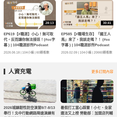
28:13
30:41
EP619【#職涯】小心！無可取
EP585【#職場生存】「國王人
代，反而讓你無法接班！(#cc字
馬」來了，我該走嗎？！ (#cc
幕 ) | 104職涯診所Podcast
字幕 ) | 104職涯診所Podcast
2026.06.18 | 104小編 | 60觀看數
2026.02.09 | 104小編 | 20660觀看數
人資充電
更多訂閱內容
2026城鎮韌性防空演習8/7-8/13
暑假打工當心踩雷！小七、全家
舉行！北中行動網路降速演練有
違法又上榜 勞動部：加盟店列輔