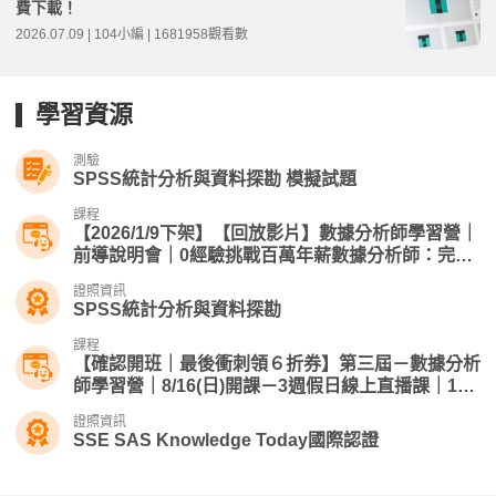
費下載！
2026.07.09 | 104小編 | 1681958觀看數
學習資源
測驗
SPSS統計分析與資料探勘 模擬試題
課程
【2026/1/9下架】【回放影片】數據分析師學習營｜
前導說明會｜0經驗挑戰百萬年薪數據分析師：完成
面試實戰作品ｘ取得證書ｘ助攻轉職
證照資訊
SPSS統計分析與資料探勘
課程
【確認開班｜最後衝刺領６折券】第三屆－數據分析
師學習營｜8/16(日)開課－3週假日線上直播課｜104
獨家
證照資訊
SSE SAS Knowledge Today國際認證