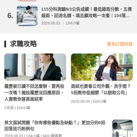
115分科測驗8/3公告成績！最低錄取分數、五標
6.
級距、回流名額、填志願攻略一次看｜104落點
分析
2026.08.03 ｜ 104小編
求職攻略
更多訂閱內容
履歷被已讀不回怎麼辦，要再投
面試也要看公司外觀、洗手間？
一次嗎？揭投履歷沒回應原因，
5招教你從細節「以貌取公司」
人資教你提高面試率
2026.08.04 | 104小編
2天前 | 104小編
英文面試問題「你有哪些優點及缺點？」更加分的6招
回答技巧附例句
2026.08.03 | 104小編 | 9491觀看數