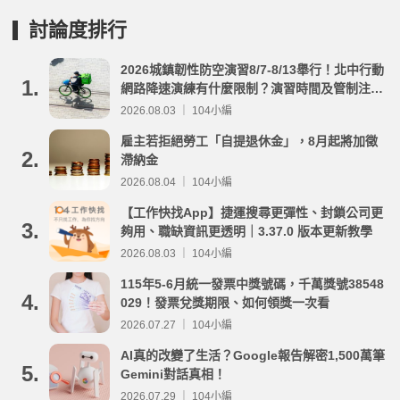
討論度排行
2026城鎮韌性防空演習8/7-8/13舉行！北中行動
1.
網路降速演練有什麼限制？演習時間及管制注意
事項整理
2026.08.03 ｜ 104小編
雇主若拒絕勞工「自提退休金」，8月起將加徵
2.
滯納金
2026.08.04 ｜ 104小編
【工作快找App】捷運搜尋更彈性、封鎖公司更
3.
夠用、職缺資訊更透明｜3.37.0 版本更新教學
2026.08.03 ｜ 104小編
115年5-6月統一發票中獎號碼，千萬獎號38548
4.
029！發票兌獎期限、如何領獎一次看
2026.07.27 ｜ 104小編
AI真的改變了生活？Google報告解密1,500萬筆
5.
Gemini對話真相！
2026.07.29 ｜ 104小編