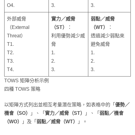
O4.
3.
3.
外部威脅
實力／威脅
弱點／威脅
（External
（ST）
：
（WT）
：
Threat）
利用優勢減少威
透過減少弱點來
T1.
脅
避免威脅
T2.
1.
1.
T3.
2.
2.
T4.
3.
3.
TOWS 矩陣分析示例
四種 TOWS 策略
以矩陣方式列出並相互考量潛在策略，如表格中的「
優勢／
機會（SO）
」、「
實力／威脅（ST）
」、「
弱點／機會
（WO）
」及「
弱點／威脅（WT）
」。