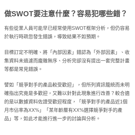
做SWOT要注意什麼？容易犯哪些錯？
有些從業人員可能早已經常使用SWOT框架分析，但仍容易
於執行時疏忽發生錯誤，導致結果不如預期。
目標訂定不明確、將「內部因素」錯認為「外部因素」、收
集資料未過濾而龐雜無序、分析完卻沒有提出一套完整計畫
等都是常見錯誤。
譬如「競爭對手的產品較受歡迎」，但所列資訊籠統而未明
確指出究竟是多歡迎，又難以針對此現象進行改善？較合適
的是以數據資料佐證受歡迎程度，「競爭對手的產品近1個
月市佔率為XX%」「某年齡層有XX%選擇競爭對手的產
品」等，如此才能進行進一步的討論與分析。