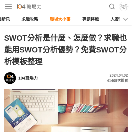
業新訊
求職攻略
職場大小事
專題特輯
人資充電
SWOT分析是什麼、怎麼做？求職也
能用SWOT分析優勢？免費SWOT分
析模板整理
2024.04.02
104職場力
41405
次觀看