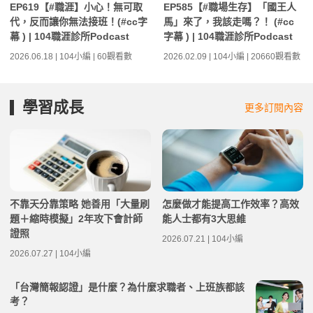
EP619【#職涯】小心！無可取
EP585【#職場生存】「國王人
代，反而讓你無法接班！(#cc字
馬」來了，我該走嗎？！ (#cc
幕 ) | 104職涯診所Podcast
字幕 ) | 104職涯診所Podcast
2026.06.18 | 104小編 | 60觀看數
2026.02.09 | 104小編 | 20660觀看數
學習成長
更多訂閱內容
不靠天分靠策略 她善用「大量刷
怎麼做才能提高工作效率？高效
題＋縮時模擬」2年攻下會計師
能人士都有3大思維
證照
2026.07.21 | 104小編
2026.07.27 | 104小編
「台灣簡報認證」是什麼？為什麼求職者、上班族都該
考？