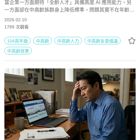
當企業一方面期待「全齡人才」具備高度 AI 應用能力，另
一方面卻在中高齡族群身上降低標準，問題其實不在年齡，
而在制度與資源是否給對。104 高年級調查清楚揭示這個矛
2026.02.10
盾：企業對整體人才的 AI 能力期待高達六成，但對中高齡
1789
次觀看
的高期待卻明顯下滑。這樣的落差，不是能力不足的證據，
而是訓練機會與學習支持不對等的結果。當 AI 被錯誤地貼
104高年級
中高齡
中高齡人力
中高齡友善倡議
上「世代標籤」，企業真正流失的，其實是可立即轉化為生
中高齡就業
產力的經驗與穩定戰力。