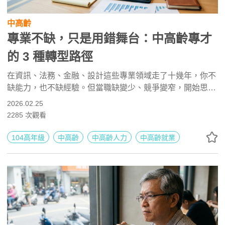
中高齡
專業不缺，只是用錯舞台：中高齡專才
的 3 種轉型路徑
在資訊、法務、金融、設計這些專業領域走了十幾年，你不
缺能力，也不缺經驗。但當職缺變少、競爭變窄，開始思考
轉型，其實不是退場，而是重新選舞台。專業沒有過期，只
2026.02.25
是需要找到更適合發揮的位置。
2285
次觀看
104高年級
中高齡
中高齡人力
中高齡就業