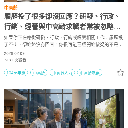
中高齡
履歷投了很多卻沒回應？研發、行政、
行銷、經營與中高齡求職者常被忽略的
真正原因
如果你正在應徵研發、行政、行銷或經營相關工作，履歷投
了不少，卻始終沒有回音，你很可能已經開始懷疑的不是市
場，而是自己。但先別急著否定自己的能力。在多數情況
2026.02.09
下，沒有回應，並不代表你不夠好，而是你的履歷，沒有在
2480
次觀看
企業的視角裡，被正確理解。
104高年級
中高齡
中高齡人力
中高齡就業