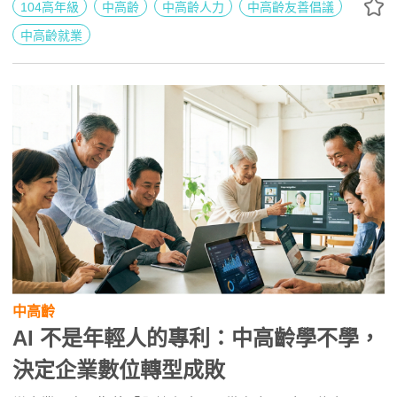
被給予同等的學習條件。當期待高、支援低成為常態，中高
104高年級
中高齡
中高齡人力
中高齡友善倡議
齡自然被困在數位鴻溝中——不是因為他們學不會，而是因
中高齡就業
為企業從一開始，就沒有打算好好培養。
中高齡
AI 不是年輕人的專利：中高齡學不學，
決定企業數位轉型成敗