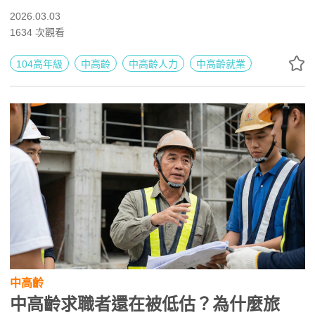
續上升，世代共融不再是選擇題，而是經營策略。本篇帶你
2026.03.03
深入解析全漢企業如何打造全齡共融職場，從孝親假、回聘
1634
次觀看
制度到AI學習與職務再設計，拆解其低離職率背後的制度邏
輯與管理思維。
104高年級
中高齡
中高齡人力
中高齡就業
中高齡
中高齡求職者還在被低估？為什麼旅