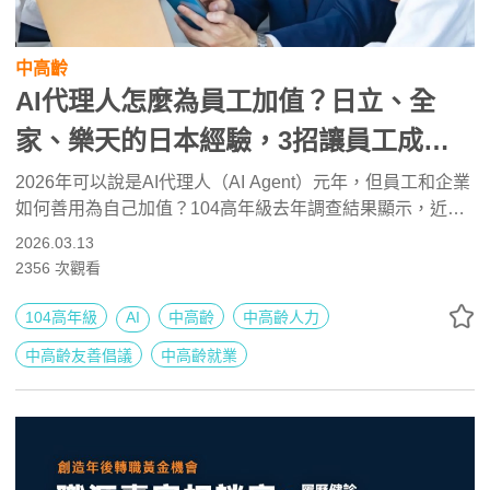
中高齡
AI代理人怎麼為員工加值？日立、全
家、樂天的日本經驗，3招讓員工成為
「數位鋼鐵人」
2026年可以說是AI代理人（AI Agent）元年，但員工和企業
如何善用為自己加值？104高年級去年調查結果顯示，近半
數企業視 AI 為中高齡員工應具備的「基本功」，但31.2%完
2026.03.13
全沒有提供任何培訓措施。我們從日本全家、日立、樂天與
2356
次觀看
日本雅虎經驗，可以提煉出3條路徑及5大核心建議。
104高年級
AI
中高齡
中高齡人力
中高齡友善倡議
中高齡就業