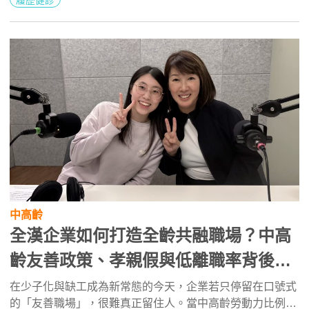
中高齡
全漢企業如何打造全齡共融職場？中高
齡友善政策、孝親假與低離職率背後的
關鍵策略
在少子化與缺工成為新常態的今天，企業若只停留在口號式
的「友善職場」，很難真正留住人。當中高齡勞動力比例持