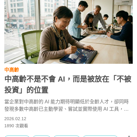
中高齡
中高齡不是不會 AI，而是被放在「不被
投資」的位置
當企業對中高齡的 AI 能力期待明顯低於全齡人才，卻同時
發現多數中高齡已主動學習、嘗試並實際使用 AI 工具，真
正的問題便浮現了：這不是能力落差，而是投資與支持的落
2026.02.12
差。調查顯示，超過四成企業未提供任何 AI 培訓資源，卻
1890
次觀看
將 AI 視為「基本技能」；中高齡員工被要求跟上，卻沒有