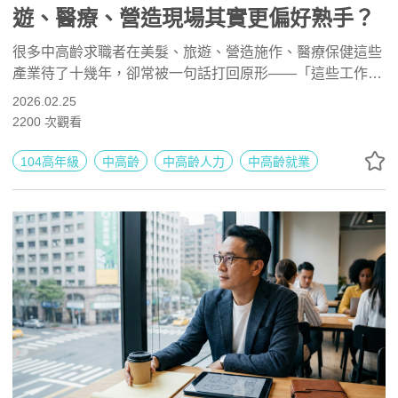
遊、醫療、營造現場其實更偏好熟手？
很多中高齡求職者在美髮、旅遊、營造施作、醫療保健這些
產業待了十幾年，卻常被一句話打回原形——「這些工作是
不是比較適合年輕人？」但實際走進現場就會發現，情況剛
2026.02.25
好相反。當產業缺工、流動率高、容錯空間低，企業真正想
2200
次觀看
找的往往不是體力最好的人，而是判斷最穩、經驗最足、能
撐住場面的熟手。如果你開始懷疑自己的優勢，也許該重新
104高年級
中高齡
中高齡人力
中高齡就業
看清楚市場正在改變的方向。