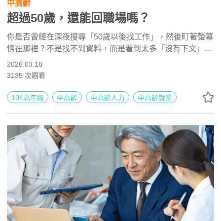
中高齡
超過50歲，還能回職場嗎？
你是否曾經在深夜搜尋「50歲以後找工作」，然後盯著螢幕
愣在那裡？不是找不到資料，而是看到太多「沒有下文」的
故事。有人年薪數百萬，48歲被裁員後待業三年，從不敢開
2026.03.18
口要薪水，到不敢進家門見妻小。這個真實案例，讓無數中
3135
次觀看
年上班族看了沈默半晌——因為那個故事，可能就是自己。
但，50歲以後，不是終點，而是需要換一張地圖繼續走。
104高年級
中高齡
中高齡人力
中高齡就業