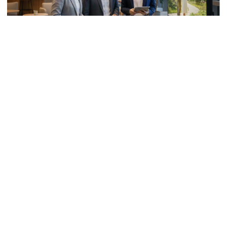
中高齡
漸進式退休怎麼規劃？檢視你的
「333」策略，備妥3個心法，前3年啟
動3階段佈局
退休不應該是時間到了就關燈走人，而是華麗轉身的開始。
對個人而言，工作了大半輩子累積下來的智慧，可以透過3
個心法重新展現價值。對企業來說，員工退休前3年是佈局
2026.02.06 | 2048 次觀看
的關鍵起點，也是ESG戰略的一環。
104高年級
中高齡人力
中高齡友善倡議
中高齡就業
退休規劃