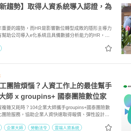
新趨勢】取得人資系統導入認證，為
年重要的趨勢，而HR是影響數位轉型成敗的隱形主導力
有幫助公司導入e化系統且具備數據分析能力的HR，能
般高出15%！
務
工團險煩惱？人資工作上的最佳幫手
大師 x groupins+ 國泰團險數位家
雜又耗時？104企業大師攜手groupins+國泰團險數
化團險服務，協助企業人資快速取得報價、彈性設計保
險管理流程。
企業大師
勞動法令
雲端人資系統