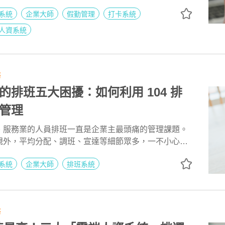
速等，因此現今越來越多企業走向系統化管理，來省下
系統
企業大師
假勤管理
打卡系統
本；無論企業規模大小，導入好用的考勤管理系統，來
好處吧！
人資系統
務
的排班五大困擾：如何利用 104 排
管理
、服務業的人員排班一直是企業主最頭痛的管理課題。
規外，平均分配、調班、宣達等細節眾多，一不小心就
4 企業大師持續優化排班功能，是中小企業最推薦的排
系統
企業大師
排班系統
務