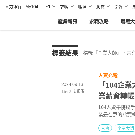
人力銀行
My104
工作
求職
職涯
測驗
學習
產業新訊
求職攻略
職場大
標籤結果
標籤『企業大師』，共有
人資充電
「104企
2024.09.13
1562
次觀看
業薪資轉帳
個月，首次
104人資學院聯
業最在意的薪資
總經理花梓馨表
人資
企業大師
透過便捷的金流