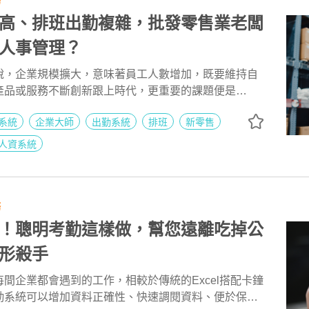
務
高、排班出勤複雜，批發零售業老闆
人事管理？
說，企業規模擴大，意味著員工人數增加，既要維持自
產品或服務不斷創新跟上時代，更重要的課題便是
根據調查研究，零售業每年基層人員的流動率超過
系統
企業大師
出勤系統
排班
新零售
入職、離職手續辦理，老闆、人資們該如何做好管理呢？
人資系統
務
！聰明考勤這樣做，幫您遠離吃掉公
形殺手
間企業都會遇到的工作，相較於傳統的Excel搭配卡鐘
勤系統可以增加資料正確性、快速調閱資料、便於保