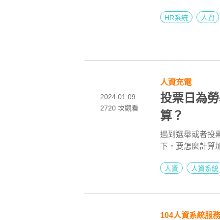
則較安全。但事
HR系統
人資
礎架構、安全防
人資充電
投票日為勞
2024.01.09
2720
次觀看
算？
遇到選舉或者投
下，要怎麼計算
假日最大的差別是
人資
人資系統
班費。
104人資系統服