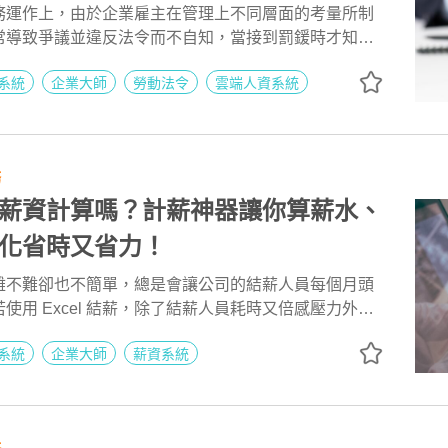
務運作上，由於企業雇主在管理上不同層面的考量所制
常導致爭議並違反法令而不自知，當接到罰鍰時才知觸
道。針對此類狀況，雇主若能善用管理工具，使用人事
系統
企業大師
勞動法令
雲端人資系統
等制訂合理的制度，能夠讓企業管理得宜、並又合理合
得的成效喔！
務
薪資計算嗎？計薪神器讓你算薪水、
化省時又省力！
難不難卻也不簡單，總是會讓公司的結薪人員每個月頭
使用 Excel 結薪，除了結薪人員耗時又倍感壓力外，
工計算的高出錯率而蒙受損失，因此即使公司人數不多
系統
企業大師
薪資系統
結薪，感受電子結薪的好處與便利！