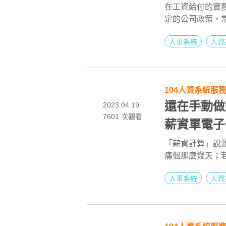
在工資給付的實
定的公司政策，
法並思考解決之
人事系統
人資
系統與工作規則
法，達到一舉數
104人資系統服
還在手動做
2023.04.19
7601
次觀看
薪資單電子
「薪資計算」說
痛個那麼幾天；若
公司也容易因人
人事系統
人資
也建議使用系統