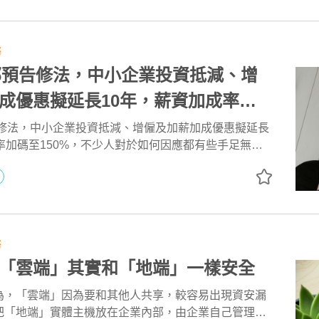
助企業快速掌握人力發展與管理關鍵因素，有效提升整
務
濟部預告修法，中小企業投資抵減、增
成優惠擬延長10年，薪資加成率加
，四大重點一次看 !
告修法，中小企業投資抵減、增僱及加薪加成優惠擬延長
率加碼至150%，不少人對於如何因應都有些手足無
大師特別舉辦講座說明最新法規，還有一項你不可不知的
務
「雲端」其實和「地端」一樣安全
為，「雲端」因為要和其他人共享，較容易出現資安漏
把「地端」實體主機放在企業內部，由企業自己管理，