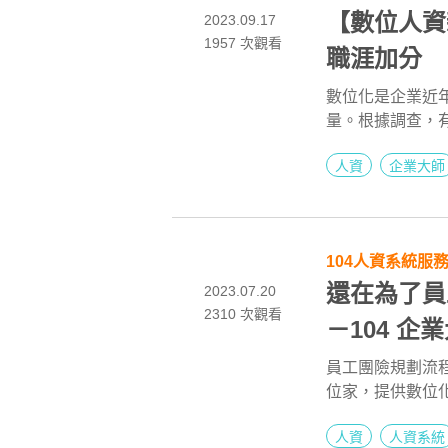
【數位人資
2023.09.17
1957
次觀看
職涯加分
數位化是企業近
量。根據調查，
爭取到的月薪比一
人資
企業大師
104人資系統服
還在為了員
2023.07.20
2310
次觀看
－104 企業
員工團險規劃流程複
位家，提供數位
障方案並簡化團
人資
人資系統