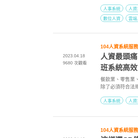
存、法規更新快
人事系統
人資
看不見的隱形成
感受E化帶來的
數位人資
雲端
104人資系統服
人資最頭痛
2023.04.18
9680 次觀看
班系統高效
餐飲業、零售業
除了必須符合法
得全部重來。10
人事系統
人資
班管理工具
104人資系統服