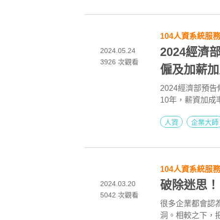
視覺化分析，幫
體運營效率。
104人資系統服
2024經
2024.05.24
3926
次觀看
僱及加薪加
碼至150%
2024經濟部預
10年，薪資加成
措。104企業
人資
企業大師
神隊友。
104人資系統服
破除迷思！
2024.03.20
5042
次觀看
很多企業都會認
洞。相較之下，