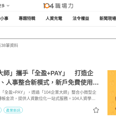
更多
小事
專題特輯
人資充電
法令權益
新聞現場
38筆資料
業大師」攜手「全盈+PAY」 打造企
、人事整合新模式，新戶免費使用三
撥薪再享每位員工50元回饋
手「全盈+PAY」，透過「104企業大師」整合小微型企
轉帳金流，提供人資數位化一站式服務。104人資學院
示，目前已有近七成企業使用數位系統進行人資作業，
產業新訊
工具代發薪資，加上系統內建的人事、出勤、薪酬報表