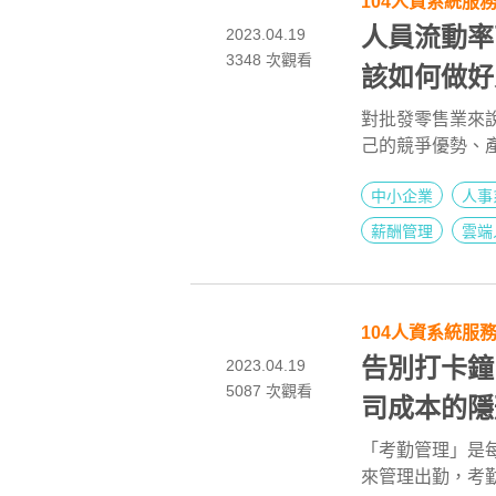
104人資系統服
人員流動率
2023.04.19
3348
次觀看
該如何做好
對批發零售業來
己的競爭優勢、
「人」的管理。
中小企業
人事
50%，頻繁的
薪酬管理
雲端
104人資系統服
告別打卡鐘
2023.04.19
5087 次觀看
司成本的隱
「考勤管理」是每
來管理出勤，考