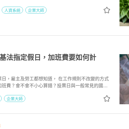
實上並非如此，資安漏洞會出現與否，是取決於資訊基
人資系統
企業大師
護措施等能力。
基法指定假日，加班費要如何計
票日，雇主及勞工都想知道， 在工作規則不改變的方式
加班費？會不會不小心算錯？投票日與一般常見的國定
什麼呢？用104企業大師系統3步驟輕鬆設定投票日加
企業大師
務