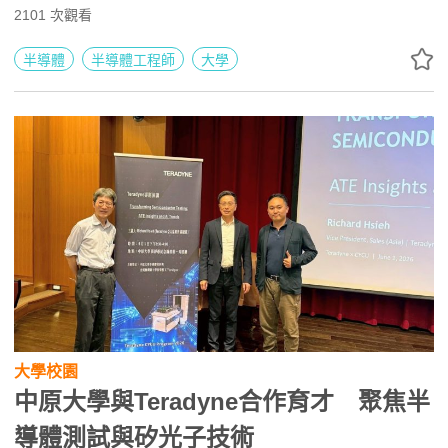
學之冠。中原大學表示，學校長期轉化學術資源，深耕產業
2101
次觀看
人才培育，近年更參酌國家高教與產業趨勢，致力打造國際
產學跨域平台、建構「微型矽谷」產學聚落，卓越成效有目
半導體
半導體工程師
大學
共睹。
大學校園
中原大學與Teradyne合作育才 聚焦半
導體測試與矽光子技術