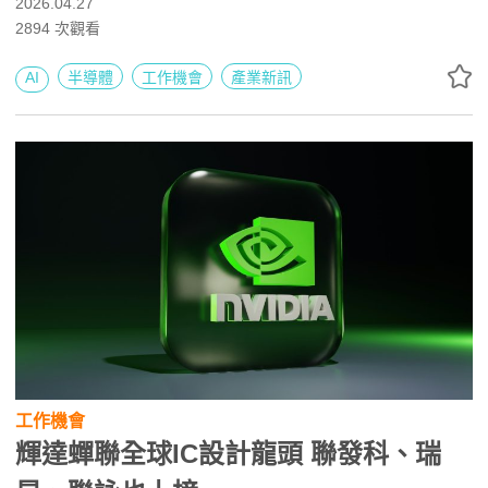
2026.04.27
下，全球記憶體晶片製造商的市值大幅上升，目前全球上市
2894
次觀看
的DRAM與NAND記憶體製造商中，以三星電子市值近9000
億美元居全球第一，其後依序為SK海力士與美光科技，形
AI
半導體
工作機會
產業新訊
成全球記憶體產業最強「三強格局」。
工作機會
輝達蟬聯全球IC設計龍頭 聯發科、瑞