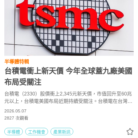
半導體特輯
台積電衝上新天價 今年全球蓋九廠美國
布局受關注
台積電（2330）股價衝上2,345元新天價，市值回升至60兆
元以上，台積電美國布局近期持續受關注。台積電在台灣與
海外正同步擴充產能，依據規畫，今年預計全球蓋九座廠，
2026.05.07
包含先進製程與先進封裝廠的投資，新建廠數追平去年新紀
2827
次觀看
錄，加上在建設當中的廠區整體建廠規模創下史上紀錄，也
反映先進製程與先進封裝產能持續供不應求。
半導體
工作機會
產業新訊