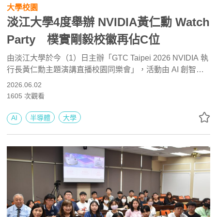
大學校園
淡江大學4度舉辦 NVIDIA黃仁勳 Watch
Party 樸實剛毅校徽再佔C位
由淡江大學於今（1）日主辦「GTC Taipei 2026 NVIDIA 執
行長黃仁勳主題演講直播校園同樂會」，活動由 AI 創智學
院主辦，現場超過 450 位淡江師生參與，人數再創新高。淡
2026.06.02
江大學連續兩年舉辦全臺規模最大的 NVIDIA 校園同步直播
1605
次觀看
活動，現場氣氛熱烈，也吸引國立臺灣大學等外校學生與家
長參與。
AI
半導體
大學