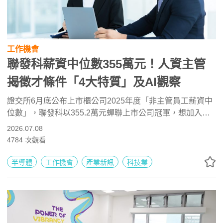
工作機會
聯發科薪資中位數355萬元！人資主管
揭徵才條件「4大特質」及AI觀察
證交所6月底公布上市櫃公司2025年度「非主管員工薪資中
位數」，聯發科以355.2萬元蟬聯上市公司冠軍，想加入這
家IC設計龍頭，需要什麼樣的人才特質？在AI時代下，聯發
2026.07.08
科怎麼選人才？人資主管又會給求職者什麼樣的建議？聯發
4784
次觀看
科HR主管在104職涯博覽會現身說法！
半導體
工作機會
產業新訊
科技業