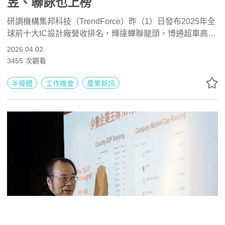
昱、聯詠也上榜
研調機構集邦科技（TrendForce）昨（1）日發布2025年全
球前十大IC設計廠營收排名，輝達蟬聯龍頭，博通超車高通
成為二哥，高通退居三。台廠共三家進榜，以聯發科
2026.04.02
（2454）排名第五最佳，瑞昱位居第七，聯詠則從2024年
3455
次觀看
的第八位退至第九。
半導體
工作機會
產業新訊