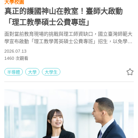
大學校園
真正的護國神山在教室！臺師大啟動
「理工教學碩士公費專班」
面對當前教育現場的挑戰與理工師資缺口，國立臺灣師範大
學宣布啟動「理工教學菁英碩士公費專班」招生，以免學雜
費、津貼與保障教職等措施，號召具科技與產業實務經驗的
2026.07.13
理工人才投入中學科學教育；同時發表新書《留下，不只是
1460
次觀看
堅持》，透過第一線教師的生命故事，傳遞教育工作的價值
與使命。
半導體
大學
大學生