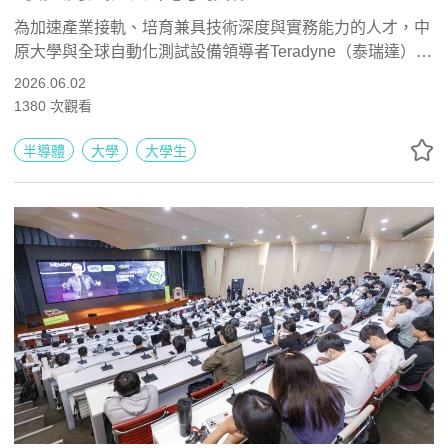
為加速產業接軌、培育兼具技術深度與實務能力的人才，中
原大學與全球自動化測試設備領導者Teradyne（泰瑞達）合
作開設課程，安排學生進入產業現場實作，並提供兼職實習
2026.06.02
機會，展現校企合作育才的積極布局。6月1日下午，
1380
次觀看
Teradyne亞太區銷售副總裁Richard Hsieh應邀至中原大學
專題演講，解析AI與高效能運算（HPC）時代下半導體測試
半導體
大學
大學生
的架構變革與技術趨勢，協助學生掌握產業前沿發展，提早
布局未來職涯。