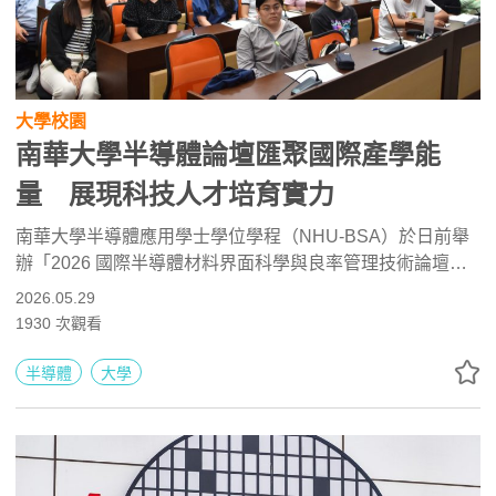
大學校園
南華大學半導體論壇匯聚國際產學能
量 展現科技人才培育實力
南華大學半導體應用學士學位學程（NHU-BSA）於日前舉
辦「2026 國際半導體材料界面科學與良率管理技術論壇
(ISAF-ISYM 2026)」。本次大會獲得產官學研各界熱烈響應
2026.05.29
與積極回饋，現場交流氣氛熱絡。論壇不僅成功深化會眾對
1930
次觀看
產業技術輪廓的深入了解，更展現了台灣在國際半導體人才
養成與技術扎根上的關鍵實力。
半導體
大學