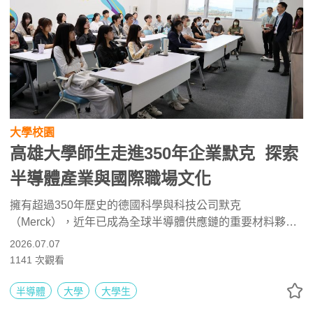
大學校園
高雄大學師生走進350年企業默克 探索
半導體產業與國際職場文化
擁有超過350年歷史的德國科學與科技公司默克
（Merck），近年已成為全球半導體供應鏈的重要材料夥
伴。國立高雄大學學術副校長莊琇惠日前率領校內師生，參
2026.07.07
訪台灣默克位於高雄全新落成的半導體科技旗艦園區，透過
1141
次觀看
企業簡報、廠區導覽及交流座談，深入了解國際材料大廠的
產業布局、創新文化與人才需求。師生不僅近距離觀察半導
半導體
大學
大學生
體材料供應鏈實際運作，也從企業視角探索未來職涯發展方