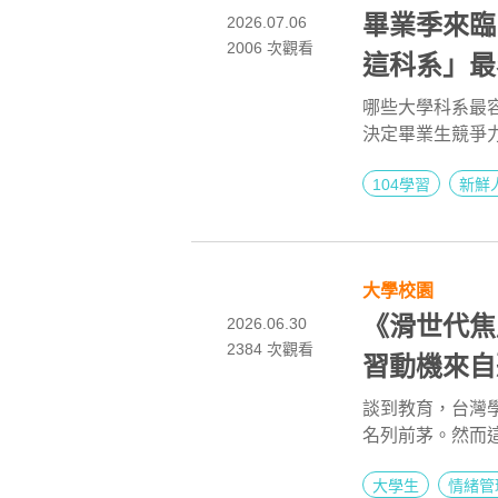
畢業季來臨
2026.07.06
2006
次觀看
這科系」最
哪些大學科系最容
決定畢業生競爭
足夠的「跨產業
104學習
新鮮
大學校園
《滑世代焦
2026.06.30
2384
次觀看
習動機來自
談到教育，台灣學
名列前茅。然而
是全球最害怕失
大學生
情緒管
用單一標準衡量