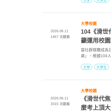
大學
大學生
所，共計畢業生2
班四年制1,70
有126名樂齡
行撥穗儀式暨頒
大學校園
「學業優良獎」
動卓越獎」等獎
104《滑
2026.06.11
1467 次觀看
籲運用校園
當社群媒體成為
慮」，根據10
青年求職者處於
大學
大學生
輔導中心宋鴻燕
群，建議學生應
理輔導資源，重
大學校園
《滑世代焦
2026.06.11
3315 次觀看
麼考上頂大