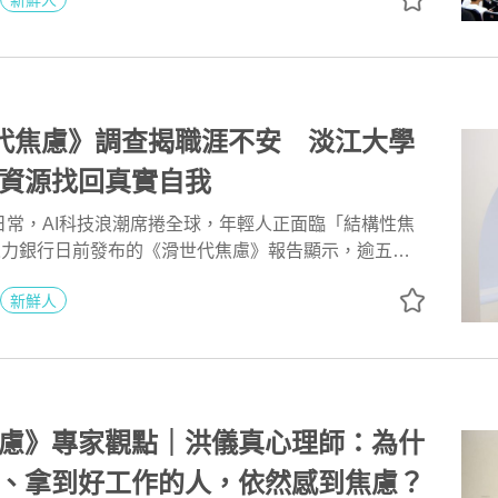
新鮮人
,503名，包含日間部博士班35名、碩士班405名、學士
8名，進修部碩士在職專班96名、學士班四年制259名，另
大學學員結業。典禮由屏科大校長張金龍為畢業生代表進
授學位證書，並頒發樂齡大學結業證書，此外也頒發
、「操行成績優異獎」、「研究生研究成果獎」與「運
項，鼓勵表現傑出同學。
世代焦慮》調查揭職涯不安 淡江大學
資源找回真實自我
日常，AI科技浪潮席捲全球，年輕人正面臨「結構性焦
4人力銀行日前發布的《滑世代焦慮》報告顯示，逾五成
高壓狀態。針對此現象，淡江大學諮商職涯暨學習發展
新鮮人
主任指出，校園內大一與大四學生是焦慮感最明顯的族
減少對虛擬評價的依賴，善用學校提供的職涯補助與心
建真實世界的支持系統。
慮》專家觀點｜洪儀真心理師：為什
、拿到好工作的人，依然感到焦慮？