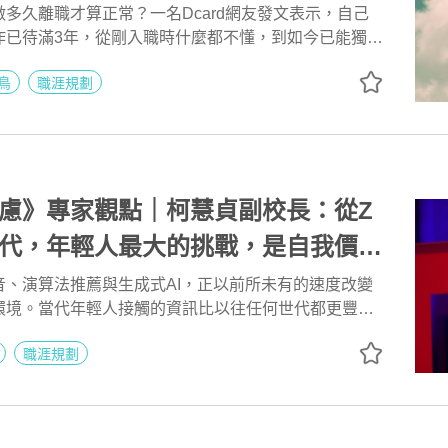
多久離職才算正常？一名Dcard網友發文表示，自己
作已待滿3年，從剛入職時什麼都不懂，到如今已能獨立
項，原以為會更有成就感，沒想到最近卻越來越迷惘。
鳥
職涯規劃
大同小異，薪水一年只微幅調整，升遷機會也有限，讓
該趁年輕到外面闖一闖。
慮》專家觀點｜柯慧貞副校長：從Z
世代，年輕人最大的挑戰，是自我價值
人怎麼看我」
音、演算法推薦與生成式AI，正以前所未有的速度改變
環境。當代年輕人接觸的資訊比以往任何世代都更豐
陷入比較、自我懷疑與注意力耗損。當線上時間不斷增
職涯規劃
漸減少，孤獨感、社交焦慮與社會比較，也成為數位時
理健康課題。