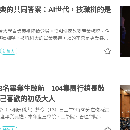
典的共同答案：AI世代，技職拼的是
全台大學畢業典禮陸續登場。當AI快速改變產業樣貌、企
持續翻轉，技職科大的畢業典禮，談的不只是專業養
「畢業即就業」的即戰力。104人力銀行由北至南整理
新鮮人
學、龍華科技大學、弘光科技大學、建國科技大學、崑
臺科技大學六所學校的畢業典禮內容發現，儘管各校辦
長與受邀致詞的產業領袖卻不約而同指向同樣的方向：
配備，但真正讓技職人才站穩腳步的，是把AI變成工具
戰累積的底氣，以及在科技之外，對人的關懷與責任
03名畢業生啟航 104集團行銷長鼓
己喜歡的初級大人
（下稱屏科大）於今（13）日上午9時30分在校內述
學年度畢業典禮，本年度農學院、工學院、管理學院、人
、國際學院、獸醫學院及達人學院等7學院、39個系