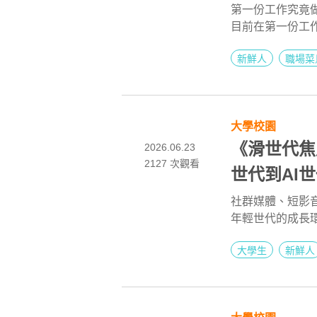
第一份工作究竟做
目前在第一份工
完成主管交辦事
新鮮人
職場菜
每天的工作內容
他開始思考是否
大學校園
《滑世代焦
2026.06.23
2127
次觀看
世代到AI
只剩下「別
社群媒體、短影
年輕世代的成長
富，卻也更容易
大學生
新鮮人
加、真實互動逐
代不容忽視的心