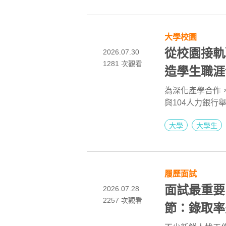
個面試時應避免
大學校園
從校園接軌
2026.07.30
1281
次觀看
造學生職涯
為深化產學合作
與104人力銀行
質的教學研究能
大學
大學生
共同建構學生從
力，開創多元職
履歷面試
面試最重要
2026.07.28
2257
次觀看
節：錄取率