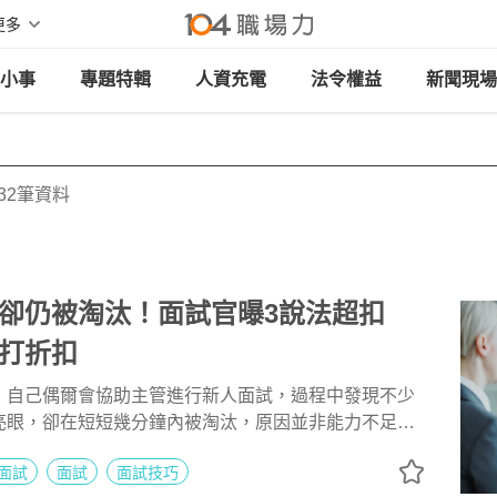
更多
小事
專題特輯
人資充電
法令權益
新聞現場
32筆資料
卻仍被淘汰！面試官曝3說法超扣
打折扣
，自己偶爾會協助主管進行新人面試，過程中發現不少
亮眼，卻在短短幾分鐘內被淘汰，原因並非能力不足，
了一些容易降低自信感的說法。他也坦言，自己剛踏入
面試
面試
面試技巧
因不經意的用語，讓自身表現大打折扣，因此整理出幾