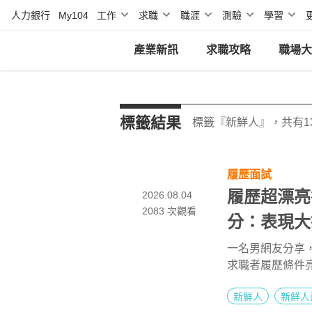
人力銀行
My104
工作
求職
職涯
測驗
學習
產業新訊
求職攻略
職場大
標籤結果
標籤『新鮮人』，共有1
履歷面試
履歷超漂亮
2026.08.04
2083
次觀看
分：表現大
一名男網友分享
求職者履歷條件
而是面談時使用
新鮮人
新鮮人
職場時，同樣曾