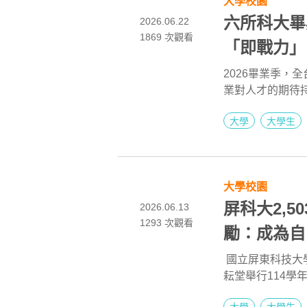
大學校園
六所科大畢
2026.06.22
1869
次觀看
「即戰力」
2026畢業季，
業對人才的期待
成，更直接聚焦
大學
大學生
國立臺北科技大
山科技大學與南
學特色不同，校
AI已是職場基本
大學校園
的能力、產業實
感。
屏科大2,5
2026.06.13
1293 次觀看
勵：成為自
國立屏東科技大學
耘堂舉行114
文暨社會科學院