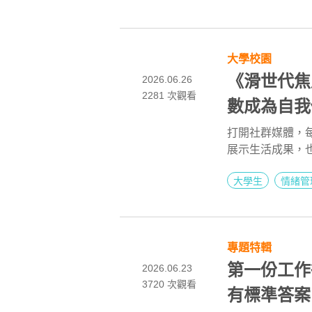
力，在這樣的環
大學校園
《滑世代焦
2026.06.26
2281
次觀看
數成為自我
打開社群媒體，
展示生活成果，
社群平台高度普
大學生
情緒管
也同時面臨前所
專題特輯
第一份工作
2026.06.23
3720
次觀看
有標準答案