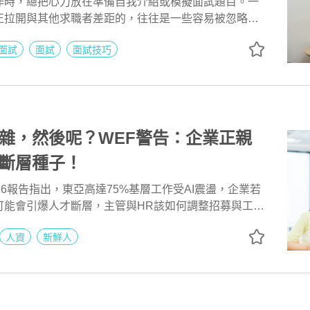
作時，總把心力放在準備自我介紹或模擬面試題目。一
正拉開與其他求職者差距的，往往是一些容易被忽略的
出5項面試心得，提醒求職者除了展現能力，也要讓面試
面試
面試
面試技巧
度與思考方式。
打雜，然後呢？WEF警告：企業正親
斷層種子！
26報告指出，東亞高達75%基層工作受AI震盪，企業若
可能會引爆人才斷層，主管與HR該如何調整招募與工作
3大隱形危機，並提供企業HR與主管4大全新重組解
人資
新鮮人