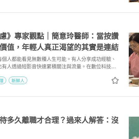
境中長大的年輕人，又怎麼可能不焦慮？
慮》專家觀點｜簡意玲醫師：當按讚
價值，年輕人真正渴望的其實是連結
每個人都能看見無數種人生可能。有人分享成功經驗、
也有人透過短影音快速累積關注與流量。在數位科技與
及的時代，年輕世代擁有比過去更多的資訊與選擇，但
理
新鮮人
未有的比較壓力、自我懷疑與存在焦慮。
待多久離職才合理？過來人解答：沒