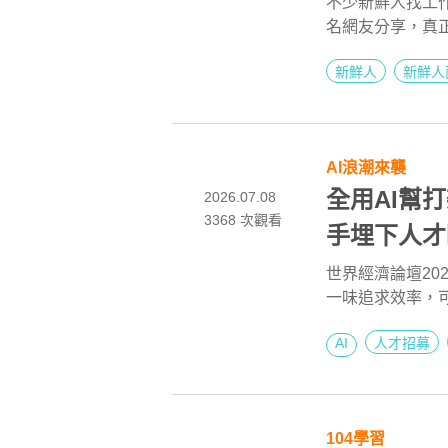
不少新鮮人找工
名網友分享，真
小細節，他整理
新鮮人
新鮮人
官看見自己的態
AI浪潮來襲
全用AI幫
2026.07.08
3368
次觀看
手埋下人才
世界經濟論壇20
一味追求效率，
流程？本文揭露
AI
人才招募
方。
104學習