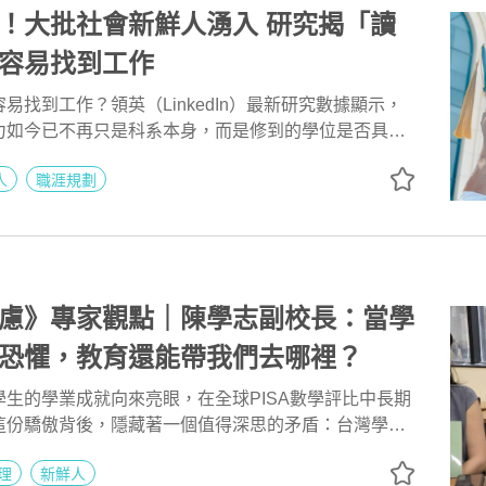
！大批社會新鮮人湧入 研究揭「讀
容易找到工作
易找到工作？領英（LinkedIn）最新研究數據顯示，
力如今已不再只是科系本身，而是修到的學位是否具備
適用性」，讓畢業生能夠在不同領域之間靈活轉換。
人
職涯規劃
慮》專家觀點｜陳學志副校長：當學
恐懼，教育還能帶我們去哪裡？
生的學業成就向來亮眼，在全球PISA數學評比中長期
這份驕傲背後，隱藏著一個值得深思的矛盾：台灣學生
敗的一群。當學習動機源自恐懼而非熱情，當成功只能
理
新鮮人
，當大型科技平台投入龐大資源日夜爭奪每個人的注意