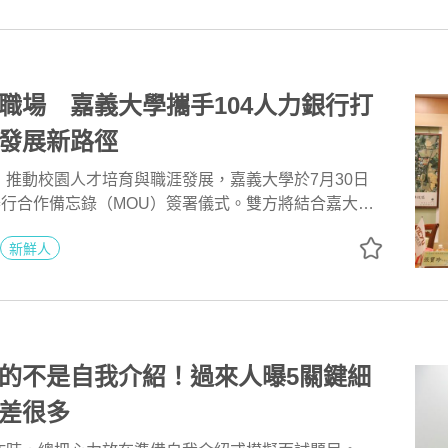
的地雷。
職場 嘉義大學攜手104人力銀行打
發展新路徑
，推動校園人才培育與職涯發展，嘉義大學於7月30日
舉行合作備忘錄（MOU）簽署儀式。雙方將結合嘉大優
量，以及104人力銀行豐富的職場大數據與產業資源，
新鮮人
校園銜接職場的完善支持機制，協助青年提升就業競爭
涯發展新契機。
的不是自我介紹！過來人曝5關鍵細
差很多