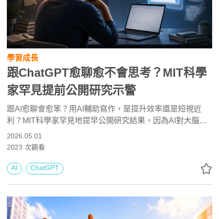
學習成長
跟ChatGPT愈聊愈不會思考？MIT科學
家罕見提前公開研究示警
跟AI愈聊會愈笨？用AI輔助寫作，是提升效率還是短視近
利？MIT科學家罕見地提早公開研究結果，因為AI對大腦負
面影響驚人，必須及早因應。
2026.05.01
2023
次觀看
AI
ChatGPT