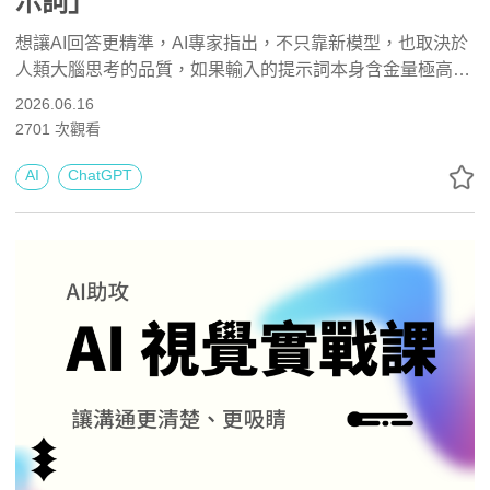
示詞」
想讓AI回答更精準，AI專家指出，不只靠新模型，也取決於
人類大腦思考的品質，如果輸入的提示詞本身含金量極高，
AI自然就會輸出更豐富的成果。專家推薦貓頭鷹、獨角獸、
2026.06.16
馬鈴薯等5個提示詞，幫助ChatGPT放慢思考、釐清目標、
2701
次觀看
抓出盲點，提升回覆品質。
AI
ChatGPT