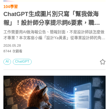
104學習
ChatGPT生成圖片別只寫「幫我做海
報」！設計師分享提示詞6要素，職場
公告、簡報都好用
工作需要用AI做海報公告、簡報封面，不是設計師該怎麼做
才專業？本次客座小編「設計Ya黃素」從專業設計師的角
度，教大家運用ChatGPT Images 2.0的圖片生成功能，生
2026.05.28
成職場常用的公司內部公告、海報、簡報美化等，並提供6
8744
次觀看
要素Prompt公式、實作示範對照、以及修改提示詞建議，非
設計專業都能馬上上手！
AI
ChatGPT