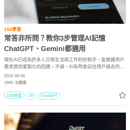
104學習
常答非所問？教你3步管理AI記憶
ChatGPT、Gemini都適用
現在AI已成為許多人日常生活與工作的好助手，能根據用戶
需求提供客製化的回應。不過，AI有時會記住用戶過去的對
話 與要求，而這些「記憶」可能會干擾新的回答。究竟該如
2026.08.04
何刪除、管理AI的記憶功能 ？聯合新聞網《科技玩家》製作
1880
次觀看
了懶人包帶你一次看懂。
104學習
AI
ChatGPT