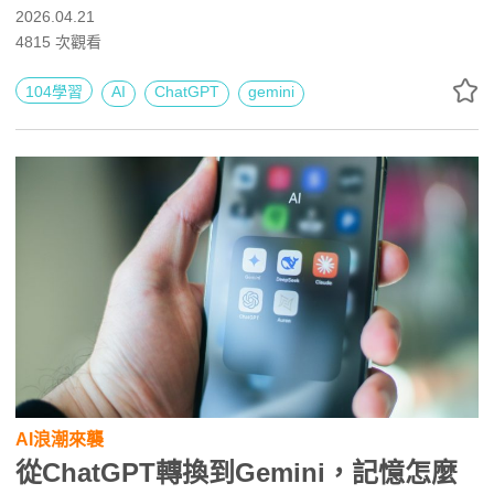
ChatGPT與Gemini之間陷入選擇困難，忍不住上網詢問哪
2026.04.21
個更好用？貼文一出後，引起廣大網友熱議。
4815
次觀看
104學習
AI
ChatGPT
gemini
AI浪潮來襲
從ChatGPT轉換到Gemini，記憶怎麼