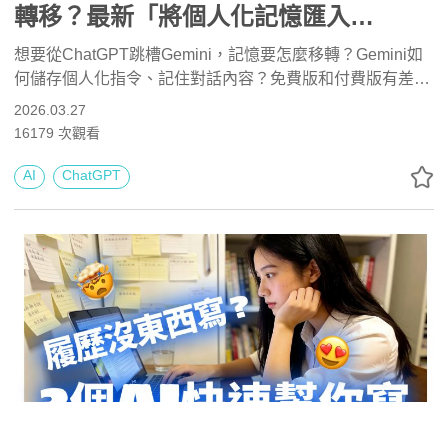
轉移？最新「將個人化記憶匯入
Gemini」、記住對話內容步驟解析
想要從ChatGPT跳槽Gemini，記憶要怎麼移轉？Gemini如
何儲存個人化指令、記住對話內容？免費版和付費版有差
嗎？本文解析詳細操作步驟！節錄自《零花費上手！Gemini
2026.03.27
3 / NotebookLM / Nano Banana Pro / Veo 3.x 最強 AI 組合
16179
次觀看
技》。
AI
ChatGPT