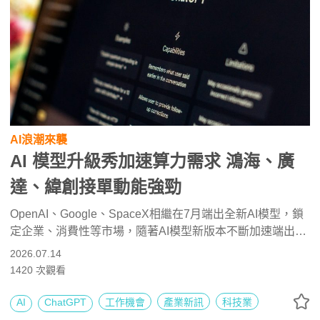
AI浪潮來襲
AI 模型升級秀加速算力需求 鴻海、廣
達、緯創接單動能強勁
OpenAI、Google、SpaceX相繼在7月端出全新AI模型，鎖
定企業、消費性等市場，隨著AI模型新版本不斷加速端出，
後續將加速AI算力需求增強，法人看好，有望推動鴻海、廣
2026.07.14
達、緯創、英業達、仁寶等大廠的AI伺服器接單動能一路旺
1420
次觀看
到2028年。
AI
ChatGPT
工作機會
產業新訊
科技業