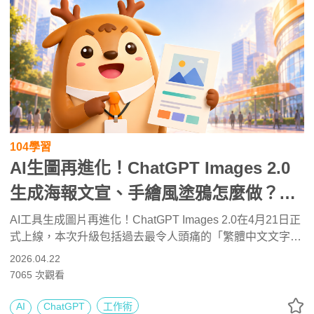
104學習
AI生圖再進化！ChatGPT Images 2.0
生成海報文宣、手繪風塗鴉怎麼做？文
字告別亂碼、排版調整實測
AI工具生成圖片再進化！ChatGPT Images 2.0在4月21日正
式上線，本次升級包括過去最令人頭痛的「繁體中文文字亂
碼」被大幅解決，「排版邏輯」也有顯著改善。本文《104
2026.04.22
職場力》小編將透過實際操作，一步步實測ChatGPT
7065
次觀看
Images 2.0生圖流程、修改方式及提示詞技巧，一起來看最
新AI工作術分享！
AI
ChatGPT
工作術