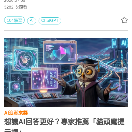
2026.07.09
這次改版的核心亮點，以及上班族與學生如何將它應用在職
3282
次觀看
場與學習中。
104學習
AI
ChatGPT
AI浪潮來襲
想讓AI回答更好？專家推薦「貓頭鷹提