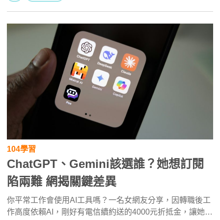
104學習
ChatGPT、Gemini該選誰？她想訂閱
陷兩難 網揭關鍵差異
你平常工作會使用AI工具嗎？一名女網友分享，因轉職後工
作高度依賴AI，剛好有電信續約送的4000元折抵金，讓她在