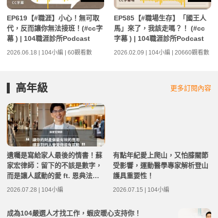
EP619【#職涯】小心！無可取
EP585【#職場生存】「國王人
代，反而讓你無法接班！(#cc字
馬」來了，我該走嗎？！ (#cc
幕 ) | 104職涯診所Podcast
字幕 ) | 104職涯診所Podcast
2026.06.18 | 104小編 | 60觀看數
2026.02.09 | 104小編 | 20660觀看數
高年級
更多訂閱內容
遺囑是寫給家人最後的情書！蘇
有點年紀愛上爬山，又怕膝關節
家宏律師：留下的不該是數字，
受影響，運動醫學專家解析登山
而是讓人感動的愛 ft. 恩典法律
護具重要性！
事務所創辦人 蘇家宏律師 | 高年
2026.07.28 | 104小編
2026.07.15 | 104小編
級不打烊 x 用 AI 點亮第二人生
EP283
成為104嚴選人才找工作，蝦皮暖心支持你！