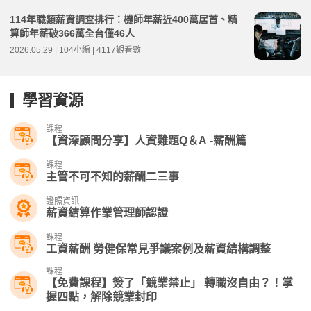
114年職類薪資調查排行：機師年薪近400萬居首、精
算師年薪破366萬全台僅46人
2026.05.29 | 104小編 | 4117觀看數
學習資源
課程
【資深顧問分享】人資難題Q＆A -薪酬篇
課程
主管不可不知的薪酬二三事
證照資訊
薪資結算作業管理師認證
課程
工資薪酬 勞健保常見爭議案例及薪資結構調整
課程
【免費課程】簽了「競業禁止」 轉職沒自由？！掌
握四點，解除競業封印