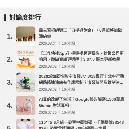
討論度排行
雇主若拒絕勞工「自提退休金」，8月起將加徵
1.
滯納金
2026.08.04 ｜ 104小編
【工作快找App】捷運搜尋更彈性、封鎖公司更
2.
夠用、職缺資訊更透明｜3.37.0 版本更新教學
2026.08.03 ｜ 104小編
2026城鎮韌性防空演習8/7-8/13舉行！北中行動
3.
網路降速演練有什麼限制？演習時間及管制注意
事項整理
2026.08.03 ｜ 104小編
AI真的改變了生活？Google報告解密1,500萬筆
4.
Gemini對話真相！
2026.07.29 ｜ 104小編
115年5-6月統一發票中獎號碼，千萬獎號38548
5.
029！發票兌獎期限、如何領獎一次看