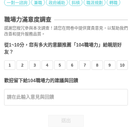
一對一諮詢
兼職
政府補助
斜槓
職涯規劃
轉職
職場力滿意度調查
感謝您撥冗參與本次調查！請您在問卷中提供寶貴意見，以幫助我們
改善和提升服務品質。
從1~10分，您有多大的意願推薦「104職場力」給親朋好
友？
1
2
3
4
5
6
7
8
9
10
歡迎留下給104職場力的建議與回饋
送出