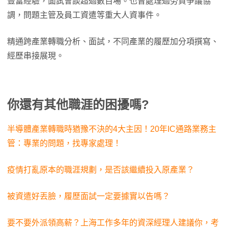
豐富經驗，面試會談超過數百場。也曾處理過勞資爭議協
調，問題主管及員工資遣等重大人資事件。
精通跨產業轉職分析、面試，不同產業的履歷加分項撰寫、
經歷串接展現。
你還有其他職涯的困擾嗎?
半導體產業轉職時猶豫不決的4大主因！20年IC通路業務主
管：專業的問題，找專家處理！
疫情打亂原本的職涯規劃，是否該繼續投入原產業？
被資遣好丟臉，履歷面試一定要據實以告嗎？
要不要外派領高薪？上海工作多年的資深經理人建議你，考