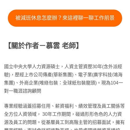
被減班休息怎麼辦？來這裡聊一聊工作前景
【關於作者－慕雲 老師】
國立中央大學人力資源碩士，人資主管資歷30年(含外派經
驗)，歷經上市公司傳產(華新集團)、電子業(廣宇科技/鴻海
集團)、外商企業(唯綠包裝：全球紙包裝龍頭)。現為104一
對一職涯諮詢顧問
專業經驗涵蓋招募任用、薪資福利、績效管理及員工關係等
全方位人資領域， 30年工作期間，碰過形形色色的人力資
源及員工的問題。從基層員工到高階主管的招募面試，擁有