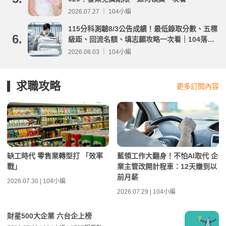
2026.07.27 ｜ 104小編
115分科測驗8/3公告成績！最低錄取分數、五標
6.
級距、回流名額、填志願攻略一次看｜104落點
分析
2026.08.03 ｜ 104小編
求職攻略
更多訂閱內容
缺工時代 零售業轉型打 「效率
藍領工作大翻身！不怕AI取代 企
戰」
業主管改開計程車：12天賺到以
前月薪
2026.07.30 | 104小編
2026.07.29 | 104小編
財星500大企業 六台企上榜