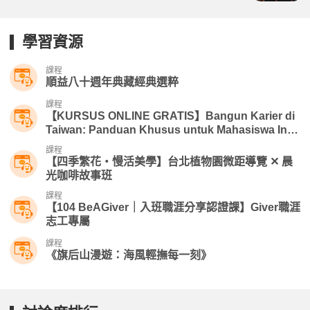
學習資源
課程
順益八十週年典藏經典選粹
課程
【KURSUS ONLINE GRATIS】Bangun Karier di
Taiwan: Panduan Khusus untuk Mahasiswa Inte
rnasional | 104 Foreigners
課程
【四季繁花・慢活美學】台北植物園微距導覽 ✕ 晨
光咖啡故事班
課程
【104 BeAGiver｜入班職涯分享認證課】Giver職涯
志工專屬
課程
《旗后山漫遊：海風輕撫每一刻》