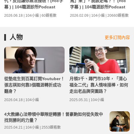
代，反而讓你無法接班！(#cc字
馬」來了，我該走嗎？！ (#cc
幕 ) | 104職涯診所Podcast
字幕 ) | 104職涯診所Podcast
2026.06.18 | 104小編 | 60觀看數
2026.02.09 | 104小編 | 20660觀看數
人物
更多訂閱內容
從墊底生到百萬訂閱Youtuber！
月領3千、蹲門市10年，「清心
張志祺如何靠3個職涯轉折成功
福全二代」靠人情味接棒，如何
翻身？
走出老品牌突圍路？
2026.04.18 | 104小編
2025.05.31 | 104小編
4大教練心法帶領中華隊逆轉勝！曾豪駒如何從失敗中
找到勝利的力量？
2025.04.21 | 104小編 | 2553觀看數