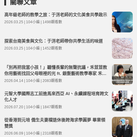
關聯文章
高年級老師的教學之旅：于淓老師的文化美食共學啟示
2026.03.25 | 104小編 | 1498觀看數
探索台南美食與文化：于淓老師帶你共學生活的味道
2026.03.25 | 104小編 | 1452觀看數
「別再把我當小孩！」聽懂長輩的無聲抗議，禾荳荳教
你用藝術找回父母眼裡的光 ft. 銀髮藝術教學專家 禾荳
荳 | 高年級不打烊 x 用 AI 點亮第二人生 EP268
2026.04.14 | 104小編 | 2083觀看數
元智大學國際志工前進馬來西亞 AI、永續課程培育跨文
化人才
2026.07.20 | 104小編 | 1847觀看數
從香港到元培 僑生夫妻檔退休後跨海求學圓夢 畢業領
雙獎
2026.06.09 | 104小編 | 2318觀看數