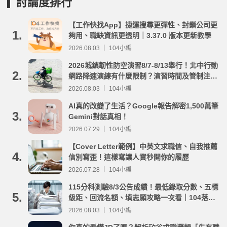
討論度排行
【工作快找App】捷運搜尋更彈性、封鎖公司更
1.
夠用、職缺資訊更透明｜3.37.0 版本更新教學
2026.08.03 ｜ 104小編
2026城鎮韌性防空演習8/7-8/13舉行！北中行動
2.
網路降速演練有什麼限制？演習時間及管制注意
事項整理
2026.08.03 ｜ 104小編
AI真的改變了生活？Google報告解密1,500萬筆
3.
Gemini對話真相！
2026.07.29 ｜ 104小編
【Cover Letter範例】中英文求職信、自我推薦
4.
信別寫歪！這樣寫讓人資秒開你的履歷
2026.07.28 ｜ 104小編
115分科測驗8/3公告成績！最低錄取分數、五標
5.
級距、回流名額、填志願攻略一次看｜104落點
分析
2026.08.03 ｜ 104小編