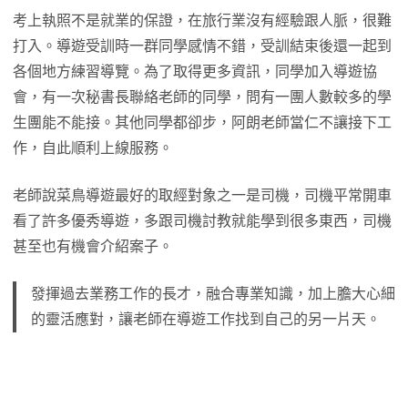
考上執照不是就業的保證，在旅行業沒有經驗跟人脈，很難
打入。導遊受訓時一群同學感情不錯，受訓結束後還一起到
各個地方練習導覽。為了取得更多資訊，同學加入導遊協
會，有一次秘書長聯絡老師的同學，問有一團人數較多的學
生團能不能接。其他同學都卻步，阿朗老師當仁不讓接下工
作，自此順利上線服務。
老師說菜鳥導遊最好的取經對象之一是司機，司機平常開車
看了許多優秀導遊，多跟司機討教就能學到很多東西，司機
甚至也有機會介紹案子。
發揮過去業務工作的長才，融合專業知識，加上膽大心細
的靈活應對，讓老師在導遊工作找到自己的另一片天。