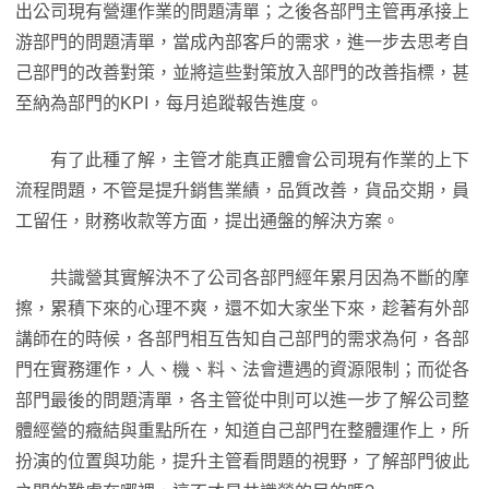
出公司現有營運作業的問題清單；之後各部門主管再承接上
游部門的問題清單，當成內部客戶的需求，進一步去思考自
己部門的改善對策，並將這些對策放入部門的改善指標，甚
至納為部門的KPI，每月追蹤報告進度。
有了此種了解，主管才能真正體會公司現有作業的上下
流程問題，不管是提升銷售業績，品質改善，貨品交期，員
工留任，財務收款等方面，提出通盤的解決方案。
共識營其實解決不了公司各部門經年累月因為不斷的摩
擦，累積下來的心理不爽，還不如大家坐下來，趁著有外部
講師在的時候，各部門相互告知自己部門的需求為何，各部
門在實務運作，人、機、料、法會遭遇的資源限制；而從各
部門最後的問題清單，各主管從中則可以進一步了解公司整
體經營的癥結與重點所在，知道自己部門在整體運作上，所
扮演的位置與功能，提升主管看問題的視野，了解部門彼此