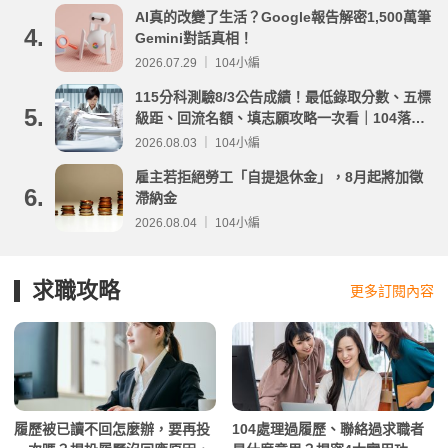
AI真的改變了生活？Google報告解密1,500萬筆
4.
Gemini對話真相！
2026.07.29 ｜ 104小編
115分科測驗8/3公告成績！最低錄取分數、五標
5.
級距、回流名額、填志願攻略一次看｜104落點
分析
2026.08.03 ｜ 104小編
雇主若拒絕勞工「自提退休金」，8月起將加徵
6.
滯納金
2026.08.04 ｜ 104小編
求職攻略
更多訂閱內容
履歷被已讀不回怎麼辦，要再投
104處理過履歷、聯絡過求職者