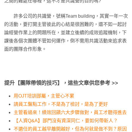
之間的難處在哪裡，這不才是共識營的目的嗎?
許多公司的共識營，號稱Team building，其實一年一次
的活動，要打開主管彼此的心結是很困難的，還不如一起討
論經營作業上的問題所在，並建立後續的成效追蹤機制，下
課後各個次團體不管如何運作，倒不需用共識活動來追求表
面的團隊合作形象。
提升【團隊帶領的技巧】，這些文章供您參考 >>
用OJT培訓部屬，主管心不累
請員工盤點工作，不是為了檢討，是為了更好
主管看過來！績效回饋六大步驟做對，員工才聽得進去
【人資Q&A】部門沒有資深同仁，要如何帶新人？
不適任的員工越早離開越好，但為何就是做不到？原因