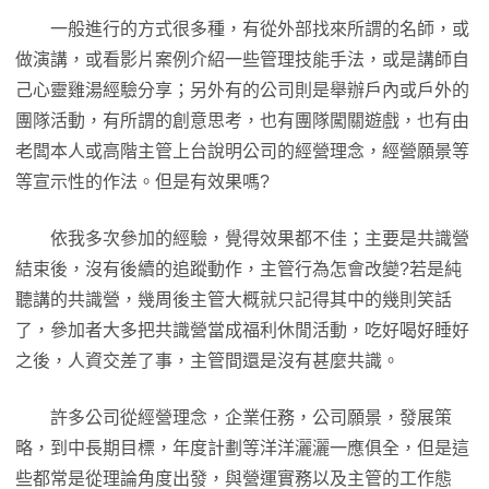
一般進行的方式很多種，有從外部找來所謂的名師，或
做演講，或看影片案例介紹一些管理技能手法，或是講師自
己心靈雞湯經驗分享；另外有的公司則是舉辦戶內或戶外的
團隊活動，有所謂的創意思考，也有團隊闖關遊戲，也有由
老闆本人或高階主管上台說明公司的經營理念，經營願景等
等宣示性的作法。但是有效果嗎?
依我多次參加的經驗，覺得效果都不佳；主要是共識營
結束後，沒有後續的追蹤動作，主管行為怎會改變?若是純
聽講的共識營，幾周後主管大概就只記得其中的幾則笑話
了，參加者大多把共識營當成福利休閒活動，吃好喝好睡好
之後，人資交差了事，主管間還是沒有甚麼共識。
許多公司從經營理念，企業任務，公司願景，發展策
略，到中長期目標，年度計劃等洋洋灑灑一應俱全，但是這
些都常是從理論角度出發，與營運實務以及主管的工作態