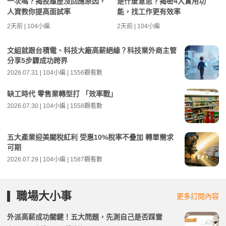
一次嗎？揭投履歷沒回應原因，
是什麼意思？揭密4大實用功
人資教你提高面試率
能，找工作更有效率
2天前 | 104小編
2天前 | 104小編
文組就跟台積電、科技大廠高薪絕緣？科技業外商主管
分享5步驟成功跨界
2026.07.31 | 104小編 | 1556觀看數
缺工時代 零售業轉型打 「效率戰」
2026.07.30 | 104小編 | 1558觀看數
五大產業迎美關稅紅利 受惠10%稅率不疊加 轉單需求
可期
2026.07.29 | 104小編 | 1587觀看數
職場大小事
更多訂閱內容
外派高薪成功關鍵！五大問題，先測自己是否踩雷