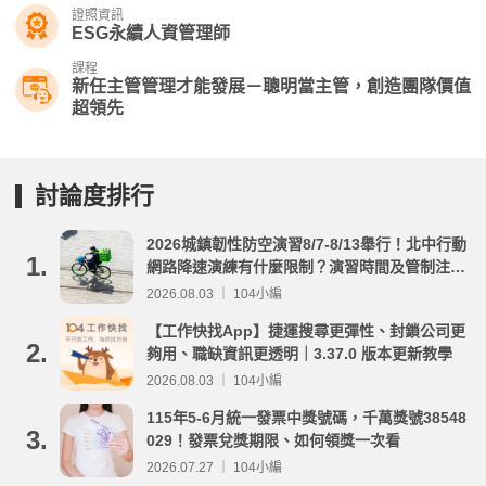
證照資訊
ESG永續人資管理師
課程
新任主管管理才能發展－聰明當主管，創造團隊價值
超領先
討論度排行
2026城鎮韌性防空演習8/7-8/13舉行！北中行動
1.
網路降速演練有什麼限制？演習時間及管制注意
事項整理
2026.08.03 ｜ 104小編
【工作快找App】捷運搜尋更彈性、封鎖公司更
2.
夠用、職缺資訊更透明｜3.37.0 版本更新教學
2026.08.03 ｜ 104小編
115年5-6月統一發票中獎號碼，千萬獎號38548
3.
029！發票兌獎期限、如何領獎一次看
2026.07.27 ｜ 104小編