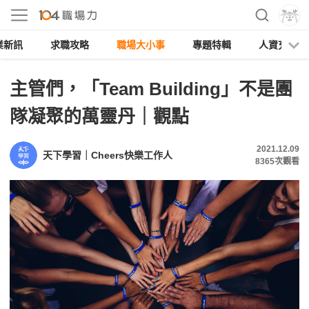
業新訊
求職攻略
職場大小事
專題特輯
人資充電
主管們，「Team Building」不是團
隊凝聚的萬靈丹｜觀點
2021.12.09
天下學習｜Cheers快樂工作人
8365
次觀看