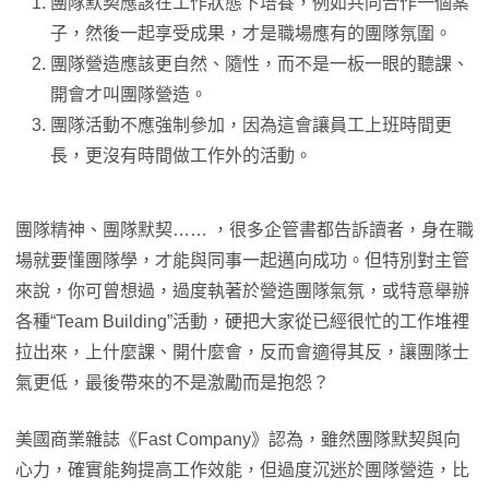
團隊默契應該在工作狀態下培養，例如共同合作一個案
子，然後一起享受成果，才是職場應有的團隊氛圍。
團隊營造應該更自然、隨性，而不是一板一眼的聽課、
開會才叫團隊營造。
團隊活動不應強制參加，因為這會讓員工上班時間更
長，更沒有時間做工作外的活動。
團隊精神、團隊默契…… ，很多企管書都告訴讀者，身在職
場就要懂團隊學，才能與同事一起邁向成功。但特別對主管
來說，你可曾想過，過度執著於營造團隊氣氛，或特意舉辦
各種“Team Building”活動，硬把大家從已經很忙的工作堆裡
拉出來，上什麼課、開什麼會，反而會適得其反，讓團隊士
氣更低，最後帶來的不是激勵而是抱怨？
美國商業雜誌《Fast Company》認為，雖然團隊默契與向
心力，確實能夠提高工作效能，但過度沉迷於團隊營造，比