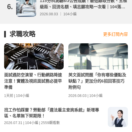
115分科測驗8/3公告成績！最低錄取分數、五標
6.
級距、回流名額、填志願攻略一次看｜104落點
分析
2026.08.03 ｜ 104小編
求職攻略
更多訂閱內容
面試遇防空演習、行動網路降速
英文面試問題「你有哪些優點及
注意！實體及視訊面試務必提早
缺點？」更加分的6招回答技巧
準備
附例句
1天前 | 104小編
2026.08.03 | 104小編
找工作怕踩雷？勞動部「違法雇主查詢系統」新增專
區、名單無下架期限！
2026.07.31 | 104小編 | 2559觀看數