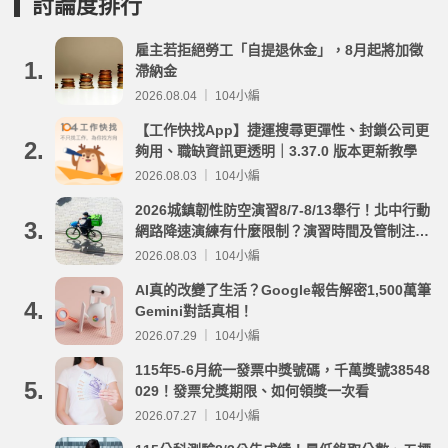
討論度排行
雇主若拒絕勞工「自提退休金」，8月起將加徵
1.
滯納金
2026.08.04 ｜ 104小編
【工作快找App】捷運搜尋更彈性、封鎖公司更
2.
夠用、職缺資訊更透明｜3.37.0 版本更新教學
2026.08.03 ｜ 104小編
2026城鎮韌性防空演習8/7-8/13舉行！北中行動
3.
網路降速演練有什麼限制？演習時間及管制注意
事項整理
2026.08.03 ｜ 104小編
AI真的改變了生活？Google報告解密1,500萬筆
4.
Gemini對話真相！
2026.07.29 ｜ 104小編
115年5-6月統一發票中獎號碼，千萬獎號38548
5.
029！發票兌獎期限、如何領獎一次看
2026.07.27 ｜ 104小編