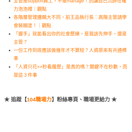
主管是support員工，不是manage！別讓自己沉醉在權
力泡泡裡｜觀點
各階層管理邏輯大不同，前王品執行長：高階主管請學
會裝糊塗！｜觀點
「握手」就能看出你的社會歷練，是我該先伸手，還是
主管？
一份工作到底應該做幾年才不算短？人資原來有共通標
準
「人資只花××秒看履歷」是真的嗎？關鍵不在秒數，而
是這３件事
★
追蹤【
104職場力
】粉絲專頁、職場更給力 ★