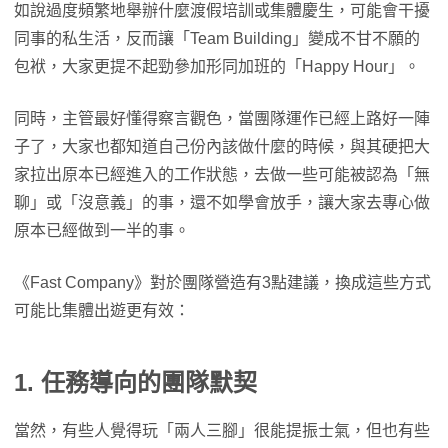
如說過度頻繁地舉辦什麼渡假培訓或集體慶生，可能會干擾
同事的私生活，反而讓「Team Building」變成不甘不願的
包袱，大家更提不起勁參加形同加班的「Happy Hour」。
同時，主管最好懂得察言觀色，當團隊運作已經上路好一陣
子了，大家也都知道自己份內該做什麼的時候，與其硬把大
家拉出原本已經進入的工作狀態，去做一些可能被認為「無
聊」或「沒意義」的事，還不如學會放手，讓大家去專心做
原本已經做到一半的事。
《Fast Company》對於團隊營造有3點建議，換成這些方式
可能比集體出遊更有效：
1. 任務導向的團隊默契
當然，有些人覺得玩「兩人三腳」很能提振士氣，但也有些